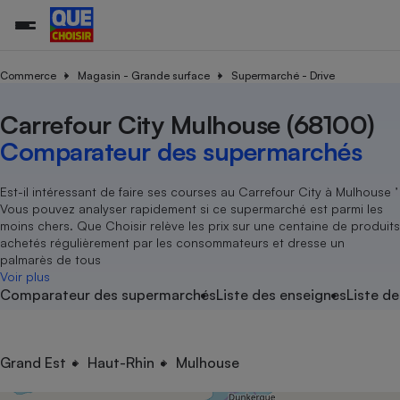
Commerce
Magasin - Grande surface
Supermarché - Drive
Carrefour City Mulhouse (68100)
Additifs a
Comparate
Comparatif
Comparateu
Comparatif
Comparateu
Comparatif
Comparati
Substances
Toutes les actualités
Tous les services
Tous nos combats
L’association
Organismes de défense 
Train
supermarc
cosmétiqu
Comparateur des supermarchés
Comparateu
Achat - Vente - Travaux
Démarche administrative
Enquêtes
Nos actions
Nos missions
Système judiciaire
Transport aérien
gratuit
Copropriété
Famille
Guides d'achat
Nos grandes victoires
Notre méthodologie
Est-il intéressant de faire ses courses au Carrefour City à Mulhouse ’
Location
Senior
Vous pouvez analyser rapidement si ce supermarché est parmi les
Comparateu
Comparate
Comparati
Comparatif
Comparate
Comparatif
Comparatif
Conseils
Les billets de la présidente
Notre financement
moins chers. Que Choisir relève les prix sur une centaine de produits
supermarc
électrique
Service marchand
Magasin - Grande surfac
Sport
Soumettre un litige
achetés régulièrement par les consommateurs et dresse un
Brèves
Nos associations locales
Nos partenaires
Air
palmarès de tous
Marketing - Fidélisation
Vacances - Tourisme
Lettres types
Voir plus
Nous rejoindre
Nous rejoindre
Déchet
Comparateur des supermarchés
Liste des enseignes
Liste de
Méthode de vente - Abu
Rencontrer une association locale
Comparate
Comparatif
Comparatif
Comparatif
Comparatif
En savoir plus sur Que Choisir Ensemble
Eau
s
Agriculture
Achat - Vente - Location
Energie
Nutrition
Assurance auto
Grand Est
Haut-Rhin
Mulhouse
-nous ?
Produit alimentaire
Carburant
Comparati
Comparati
Comparati
Comparate