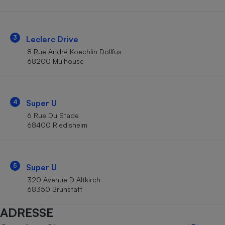
Téléphone mobile -
Smartphone
Plaque de cuisson à
induction
3
Leclerc Drive
8 Rue André Koechlin Dollfus
68200 Mulhouse
Climatiseur -
Ventilateur
4
Super U
Antivirus
6 Rue Du Stade
68400 Riedisheim
Climatiseur -
Ventilateur
5
Super U
320 Avenue D Altkirch
68350 Brunstatt
ADRESSE