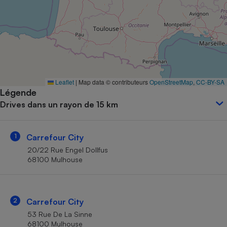
Petit électroménager - U
Complément
alimentaire
Mutuelle
Assurance emprunteur
Leaflet
|
Map data © contributeurs
OpenStreetMap
,
CC-BY-SA
Légende
Matelas
Champagne
Drives dans un rayon de 15 km
bouteille
Banque en 
Téléviseur
1
Carrefour City
Antimoustique
Lave-linge
20/22 Rue Engel Dollfus
68100 Mulhouse
Radiateur électrique
2
Carrefour City
53 Rue De La Sinne
68100 Mulhouse