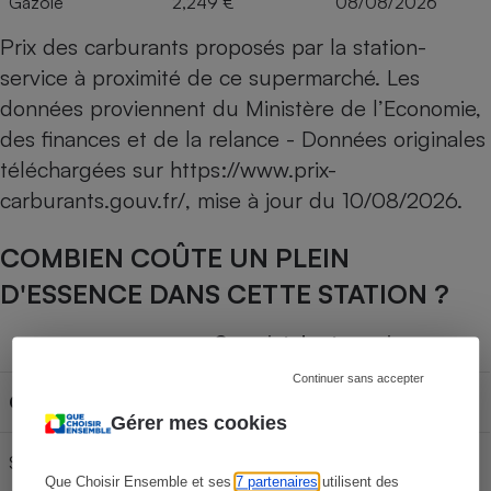
Gazole
2,249 €
08/08/2026
Prix des carburants proposés par la station-
service à proximité de ce supermarché. Les
données proviennent du Ministère de l’Economie,
des finances et de la relance - Données originales
téléchargées sur
https://www.prix-
carburants.gouv.fr/
, mise à jour du
10/08/2026
.
COMBIEN COÛTE UN PLEIN
D'ESSENCE DANS CETTE STATION ?
Capacité du réservoir
Continuer sans accepter
Carburant
30L
50L
70L
Gérer mes cookies
SP 95-E10
59,94 €
99,90 €
139,86 €
Que Choisir Ensemble et ses
7 partenaires
utilisent des