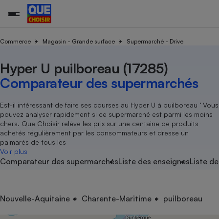
Commerce
Magasin - Grande surface
Supermarché - Drive
Hyper U puilboreau (17285)
Additifs a
Comparate
Comparatif
Comparateu
Comparatif
Comparateu
Comparatif
Comparati
Substances
Toutes les actualités
Tous les services
Tous nos combats
L’association
Organismes de défense 
Train
supermarc
cosmétiqu
Comparateur des supermarchés
Comparateu
Achat - Vente - Travaux
Démarche administrative
Enquêtes
Nos actions
Nos missions
Système judiciaire
Transport aérien
gratuit
Copropriété
Famille
Guides d'achat
Nos grandes victoires
Notre méthodologie
Est-il intéressant de faire ses courses au Hyper U à puilboreau ’ Vous
Location
Senior
pouvez analyser rapidement si ce supermarché est parmi les moins
Comparateu
Comparate
Comparati
Comparatif
Comparate
Comparatif
Comparatif
Conseils
Les billets de la présidente
Notre financement
chers. Que Choisir relève les prix sur une centaine de produits
supermarc
électrique
Service marchand
Magasin - Grande surfac
Sport
Soumettre un litige
achetés régulièrement par les consommateurs et dresse un
Brèves
Nos associations locales
Nos partenaires
Air
palmarès de tous les
Marketing - Fidélisation
Vacances - Tourisme
Lettres types
Voir plus
Nous rejoindre
Nous rejoindre
Déchet
Comparateur des supermarchés
Liste des enseignes
Liste de
Méthode de vente - Abu
Rencontrer une association locale
Comparate
Comparatif
Comparatif
Comparatif
Comparatif
En savoir plus sur Que Choisir Ensemble
Eau
s
Agriculture
Achat - Vente - Location
Energie
Nutrition
Assurance auto
Nouvelle-Aquitaine
Charente-Maritime
puilboreau
-nous ?
Produit alimentaire
Carburant
Comparati
Comparati
Comparati
Comparate