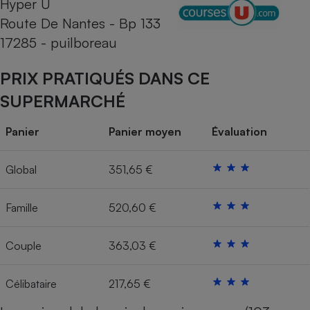
Hyper U
Route De Nantes - Bp 133
Cafetière à expressos
17285 - puilboreau
PRIX PRATIQUÉS DANS CE
SUPERMARCHÉ
Panier
Panier moyen
Évaluation
Robot ménager
Global
351,65 €
Famille
520,60 €
Couple
363,03 €
Célibataire
217,65 €