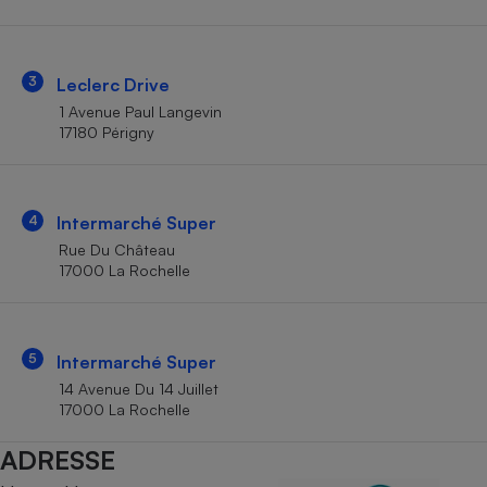
Téléphone mobile -
Smartphone
Plaque de cuisson à
induction
3
Leclerc Drive
1 Avenue Paul Langevin
17180 Périgny
Climatiseur -
Ventilateur
4
Intermarché Super
Antivirus
Rue Du Château
17000 La Rochelle
Climatiseur -
Ventilateur
5
Intermarché Super
14 Avenue Du 14 Juillet
17000 La Rochelle
ADRESSE