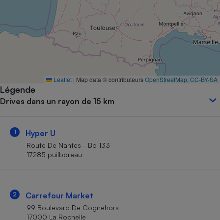
Petit électroménager - U
Complément
alimentaire
Mutuelle
Assurance emprunteur
Leaflet
|
Map data © contributeurs
OpenStreetMap
,
CC-BY-SA
Légende
Matelas
Champagne
Drives dans un rayon de 15 km
bouteille
Banque en 
Téléviseur
1
Hyper U
Antimoustique
Lave-linge
Route De Nantes - Bp 133
17285 puilboreau
Radiateur électrique
2
Carrefour Market
99 Boulevard De Cognehors
17000 La Rochelle