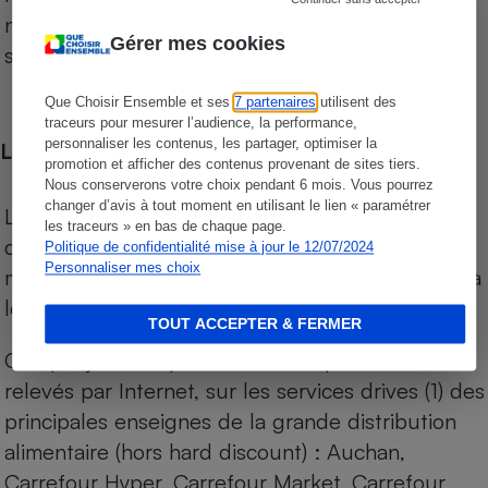
niveau de prix des supermarchés, géolocalisés
Gérer mes cookies
sur le territoire français.
Que Choisir Ensemble et ses
7 partenaires
utilisent des
traceurs pour mesurer l’audience, la performance,
personnaliser les contenus, les partager, optimiser la
Les comparaisons de prix
promotion et afficher des contenus provenant de sites tiers.
Nous conserverons votre choix pendant 6 mois. Vous pourrez
changer d’avis à tout moment en utilisant le lien « paramétrer
Les comparaisons sont réalisées sur l’ensemble
les traceurs » en bas de chaque page.
des produits des magasins. Les produits de
Politique de confidentialité mise à jour le 12/07/2024
Personnaliser mes choix
marques de distributeurs (MDD) sont comparés à
leurs équivalents chez leurs concurrents.
TOUT ACCEPTER & FERMER
Chaque jour, les prix de tous les produits sont
relevés par Internet, sur les services drives (1) des
principales enseignes de la grande distribution
alimentaire (hors hard discount) : Auchan,
Carrefour Hyper, Carrefour Market, Carrefour