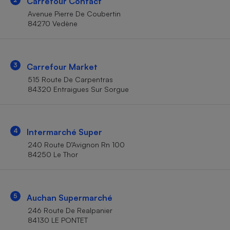
Carrefour Contact
Téléphone mobile -
Smartphone
Avenue Pierre De Coubertin
Plaque de cuisson à
84270 Vedène
induction
3
Carrefour Market
Climatiseur -
515 Route De Carpentras
Ventilateur
84320 Entraigues Sur Sorgue
Antivirus
4
Intermarché Super
Climatiseur -
Ventilateur
240 Route D’Avignon Rn 100
84250 Le Thor
5
Auchan Supermarché
246 Route De Realpanier
84130 LE PONTET