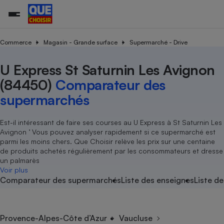
Commerce
Magasin - Grande surface
Supermarché - Drive
U Express St Saturnin Les Avignon
Additifs a
Comparate
Comparatif
Comparateu
Comparatif
Comparateu
Comparatif
Comparati
Substances
Toutes les actualités
Tous les services
Tous nos combats
L’association
Organismes de défense 
Train
supermarc
cosmétiqu
(84450)
Comparateur des
Comparateu
Achat - Vente - Travaux
Démarche administrative
Enquêtes
Nos actions
Nos missions
Système judiciaire
Transport aérien
gratuit
supermarchés
Copropriété
Famille
Guides d'achat
Nos grandes victoires
Notre méthodologie
Location
Senior
Comparateu
Comparate
Comparati
Comparatif
Comparate
Comparatif
Comparatif
Est-il intéressant de faire ses courses au U Express à St Saturnin Les
Conseils
Les billets de la présidente
Notre financement
supermarc
électrique
Avignon ’ Vous pouvez analyser rapidement si ce supermarché est
Service marchand
Magasin - Grande surfac
Sport
Soumettre un litige
Brèves
Nos associations locales
Nos partenaires
parmi les moins chers. Que Choisir relève les prix sur une centaine
Air
Marketing - Fidélisation
Vacances - Tourisme
Lettres types
de produits achetés régulièrement par les consommateurs et dresse
Nous rejoindre
Nous rejoindre
Déchet
un palmarès
Méthode de vente - Abu
Rencontrer une association locale
Comparate
Comparatif
Comparatif
Comparatif
Comparatif
Voir plus
En savoir plus sur Que Choisir Ensemble
Eau
Comparateur des supermarchés
Liste des enseignes
Liste de
s
Agriculture
Achat - Vente - Location
Energie
Nutrition
Assurance auto
-nous ?
Produit alimentaire
Carburant
Comparati
Comparati
Comparati
Comparate
Provence-Alpes-Côte d’Azur
Vaucluse