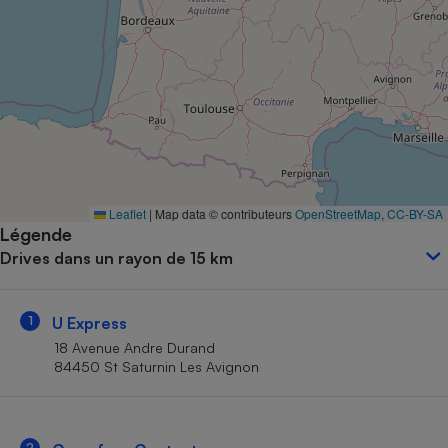
Petit électroménager - U
Complément
alimentaire
Mutuelle
Assurance emprunteur
Matelas
Champagne
Leaflet
|
Map data © contributeurs
OpenStreetMap
,
CC-BY-SA
bouteille
Banque en 
Légende
Drives dans un rayon de 15 km
Téléviseur
Antimoustique
Lave-linge
1
U Express
18 Avenue Andre Durand
84450 St Saturnin Les Avignon
Radiateur électrique
2