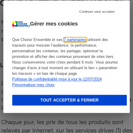
COMPARATEUR SUPERMARCHÉS
Continuer sans accepter
Notre comparateur de supermarchés propose le
Gérer mes cookies
niveau de prix des supermarchés, géolocalisés
sur le territoire français.
Que Choisir Ensemble et ses
7 partenaires
utilisent des
traceurs pour mesurer l’audience, la performance,
personnaliser les contenus, les partager, optimiser la
promotion et afficher des contenus provenant de sites tiers.
Nous conserverons votre choix pendant 6 mois. Vous pourrez
Les comparaisons de prix
changer d’avis à tout moment en utilisant le lien « paramétrer
les traceurs » en bas de chaque page.
Politique de confidentialité mise à jour le 12/07/2024
Les comparaisons sont réalisées sur l’ensemble
Personnaliser mes choix
des produits des magasins. Les produits de
marques de distributeurs (MDD) sont comparés à
TOUT ACCEPTER & FERMER
leurs équivalents chez leurs concurrents.
Chaque jour, les prix de tous les produits sont
relevés par Internet, sur les services drives (1) des