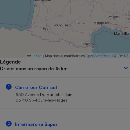
Petit électroménager - U
Complément
alimentaire
Mutuelle
Assurance emprunteur
Matelas
Leaflet
|
Map data © contributeurs
OpenStreetMap
,
CC-BY-SA
Champagne
Légende
bouteille
Banque en 
Drives dans un rayon de 15 km
Téléviseur
Antimoustique
Lave-linge
1
Carrefour Contact
550 Avenue Du Marechal Juin
83140 Six-Fours-les-Plages
Radiateur électrique
2
Intermarché Super