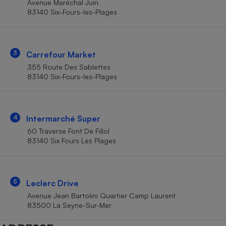
Avenue Maréchal Juin
Téléphone mobile -
83140 Six-Fours-les-Plages
Smartphone
Plaque de cuisson à
induction
3
Carrefour Market
355 Route Des Sablettes
Climatiseur -
83140 Six-Fours-les-Plages
Ventilateur
Antivirus
4
Intermarché Super
60 Traverse Font De Fillol
Climatiseur -
Ventilateur
83140 Six Fours Les Plages
5
Leclerc Drive
Avenue Jean Bartolini Quartier Camp Laurent
83500 La Seyne-Sur-Mer