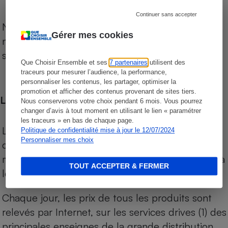
Continuer sans accepter
Notre comparateur de supermarchés propose le
Gérer mes cookies
niveau de prix des supermarchés, géolocalisés
sur le territoire français.
Que Choisir Ensemble et ses
7 partenaires
utilisent des
traceurs pour mesurer l’audience, la performance,
personnaliser les contenus, les partager, optimiser la
promotion et afficher des contenus provenant de sites tiers.
Les comparaisons de prix
Nous conserverons votre choix pendant 6 mois. Vous pourrez
changer d’avis à tout moment en utilisant le lien « paramétrer
les traceurs » en bas de chaque page.
Les comparaisons sont réalisées sur l’ensemble
Politique de confidentialité mise à jour le 12/07/2024
Personnaliser mes choix
des produits des magasins. Les produits de
marques de distributeurs (MDD) sont comparés à
TOUT ACCEPTER & FERMER
leurs équivalents chez leurs concurrents.
Chaque jour, les prix de tous les produits sont
relevés par Internet, sur les services drives (1) des
principales enseignes de la grande distribution