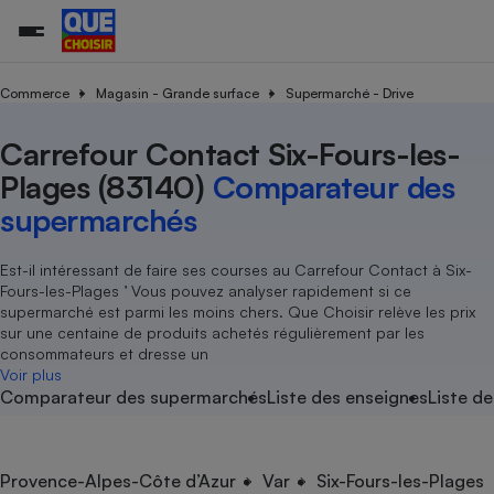
Commerce
Magasin - Grande surface
Supermarché - Drive
Carrefour Contact Six-Fours-les-
Additifs a
Comparate
Comparatif
Comparateu
Comparatif
Comparateu
Comparatif
Comparati
Substances
Toutes les actualités
Tous les services
Tous nos combats
L’association
Organismes de défense 
Train
supermarc
cosmétiqu
Plages (83140)
Comparateur des
Comparateu
Achat - Vente - Travaux
Démarche administrative
Enquêtes
Nos actions
Nos missions
Système judiciaire
Transport aérien
gratuit
supermarchés
Copropriété
Famille
Guides d'achat
Nos grandes victoires
Notre méthodologie
Location
Senior
Comparateu
Comparate
Comparati
Comparatif
Comparate
Comparatif
Comparatif
Est-il intéressant de faire ses courses au Carrefour Contact à Six-
Conseils
Les billets de la présidente
Notre financement
supermarc
électrique
Fours-les-Plages ’ Vous pouvez analyser rapidement si ce
Service marchand
Magasin - Grande surfac
Sport
Soumettre un litige
Brèves
Nos associations locales
Nos partenaires
supermarché est parmi les moins chers. Que Choisir relève les prix
Air
Marketing - Fidélisation
Vacances - Tourisme
Lettres types
sur une centaine de produits achetés régulièrement par les
Nous rejoindre
Nous rejoindre
Déchet
consommateurs et dresse un
Méthode de vente - Abu
Rencontrer une association locale
Comparate
Comparatif
Comparatif
Comparatif
Comparatif
Voir plus
En savoir plus sur Que Choisir Ensemble
Eau
Comparateur des supermarchés
Liste des enseignes
Liste de
s
Agriculture
Achat - Vente - Location
Energie
Nutrition
Assurance auto
-nous ?
Produit alimentaire
Carburant
Comparati
Comparati
Comparati
Comparate
Provence-Alpes-Côte d’Azur
Var
Six-Fours-les-Plages