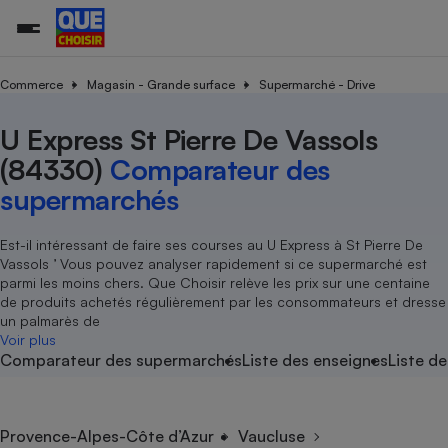
Commerce
Magasin - Grande surface
Supermarché - Drive
U Express St Pierre De Vassols
Additifs a
Comparate
Comparatif
Comparateu
Comparatif
Comparateu
Comparatif
Comparati
Substances
Toutes les actualités
Tous les services
Tous nos combats
L’association
Organismes de défense 
Train
supermarc
cosmétiqu
(84330)
Comparateur des
Comparateu
Achat - Vente - Travaux
Démarche administrative
Enquêtes
Nos actions
Nos missions
Système judiciaire
Transport aérien
gratuit
supermarchés
Copropriété
Famille
Guides d'achat
Nos grandes victoires
Notre méthodologie
Location
Senior
Comparateu
Comparate
Comparati
Comparatif
Comparate
Comparatif
Comparatif
Est-il intéressant de faire ses courses au U Express à St Pierre De
Conseils
Les billets de la présidente
Notre financement
supermarc
électrique
Vassols ’ Vous pouvez analyser rapidement si ce supermarché est
Service marchand
Magasin - Grande surfac
Sport
Soumettre un litige
Brèves
Nos associations locales
Nos partenaires
parmi les moins chers. Que Choisir relève les prix sur une centaine
Air
Marketing - Fidélisation
Vacances - Tourisme
Lettres types
de produits achetés régulièrement par les consommateurs et dresse
Nous rejoindre
Nous rejoindre
Déchet
un palmarès de
Méthode de vente - Abu
Rencontrer une association locale
Comparate
Comparatif
Comparatif
Comparatif
Comparatif
Voir plus
En savoir plus sur Que Choisir Ensemble
Eau
Comparateur des supermarchés
Liste des enseignes
Liste de
s
Agriculture
Achat - Vente - Location
Energie
Nutrition
Assurance auto
-nous ?
Produit alimentaire
Carburant
Comparati
Comparati
Comparati
Comparate
Provence-Alpes-Côte d’Azur
Vaucluse