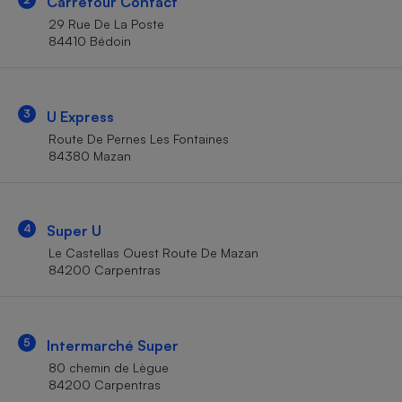
Carrefour Contact
Téléphone mobile -
Smartphone
29 Rue De La Poste
Plaque de cuisson à
84410 Bédoin
induction
3
U Express
Climatiseur -
Route De Pernes Les Fontaines
Ventilateur
84380 Mazan
Antivirus
4
Super U
Climatiseur -
Ventilateur
Le Castellas Ouest Route De Mazan
84200 Carpentras
5
Intermarché Super
80 chemin de Lègue
84200 Carpentras