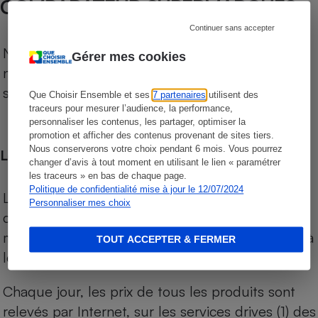
COMPARATEUR SUPERMARCHÉS
Continuer sans accepter
Notre comparateur de supermarchés propose le
Gérer mes cookies
niveau de prix des supermarchés, géolocalisés
sur le territoire français.
Que Choisir Ensemble et ses
7 partenaires
utilisent des
traceurs pour mesurer l’audience, la performance,
personnaliser les contenus, les partager, optimiser la
promotion et afficher des contenus provenant de sites tiers.
Nous conserverons votre choix pendant 6 mois. Vous pourrez
Les comparaisons de prix
changer d’avis à tout moment en utilisant le lien « paramétrer
les traceurs » en bas de chaque page.
Politique de confidentialité mise à jour le 12/07/2024
Les comparaisons sont réalisées sur l’ensemble
Personnaliser mes choix
des produits des magasins. Les produits de
marques de distributeurs (MDD) sont comparés à
TOUT ACCEPTER & FERMER
leurs équivalents chez leurs concurrents.
Chaque jour, les prix de tous les produits sont
relevés par Internet, sur les services drives (1) des