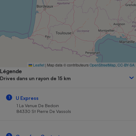
Petit électroménager - U
Complément
alimentaire
Mutuelle
Assurance emprunteur
Matelas
Champagne
Leaflet
|
Map data © contributeurs
OpenStreetMap
,
CC-BY-SA
bouteille
Banque en 
Légende
Drives dans un rayon de 15 km
Téléviseur
Antimoustique
Lave-linge
1
U Express
1 La Venue De Bedoin
84330 St Pierre De Vassols
Radiateur électrique
2