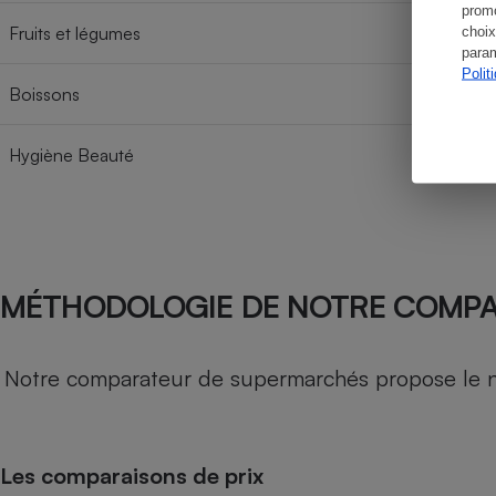
promo
Fruits et légumes
choix
param
Polit
Boissons
Hygiène Beauté
MÉTHODOLOGIE DE NOTRE COMP
Notre comparateur de supermarchés propose le nive
Les comparaisons de prix