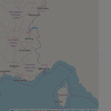
Leaflet
|
Map data © contributeurs
OpenStreetMap
,
CC-BY-SA