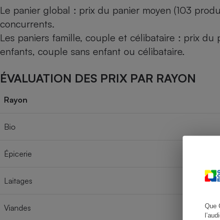
Le panier global : prix du panier moyen (103 produ
concurrents.
Les paniers famille, couple et célibataire : prix d
Cafetière à expresso
enfants, couple sans enfant ou célibataire.
ÉVALUATION DES PRIX PAR RAYON
Rayon
Bio
Robot ménager
Épicerie
Laitages
Que 
Viandes
l’aud