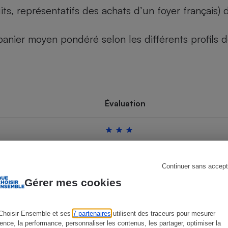
its, représentatifs des achats d’un foyer français
u panier moyen pondéré selon les différents profils
s
Réfrigérateur
Évaluation
Continuer sans accept
Gérer mes cookies
Choisir Ensemble et ses
7 partenaires
utilisent des traceurs pour mesurer
ience, la performance, personnaliser les contenus, les partager, optimiser la