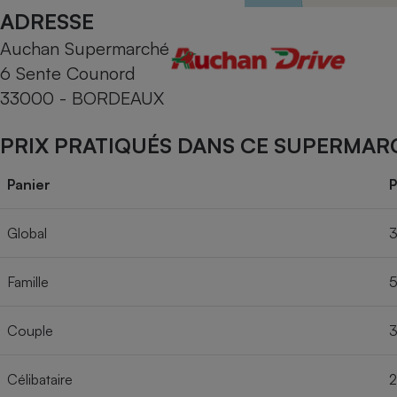
Radiateur électrique
ADRESSE
Auchan Supermarché
Téléphone mobile -
6 Sente Counord
Smartphone
Plaque de cuisson à
33000 - BORDEAUX
induction
PRIX PRATIQUÉS DANS CE SUPERMAR
Climatiseur -
Panier
P
Ventilateur
Global
3
Antivirus
Famille
5
Climatiseur -
Ventilateur
Couple
3
Célibataire
2