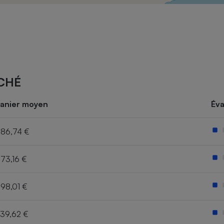
Électricité - Gaz
Appareil photo
numérique
Four encastrable
CHÉ
Lessive
anier moyen
Éva
86,74 €
73,16 €
Aspirateur
98,01 €
39,62 €