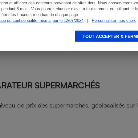
tion et afficher des contenus provenant de sites tiers. Nous conserverons vo
 pendant 6 mois. Vous pourrez changer d’avis à tout moment en utilisant le li
étrer les traceurs » en bas de chaque page.
ique de confidentialité mise à jour le 12/07/2024
|
Personnaliser mes choix
TOUT ACCEPTER & FERM
ARATEUR SUPERMARCHÉS
au de prix des supermarchés, géolocalisés sur le 