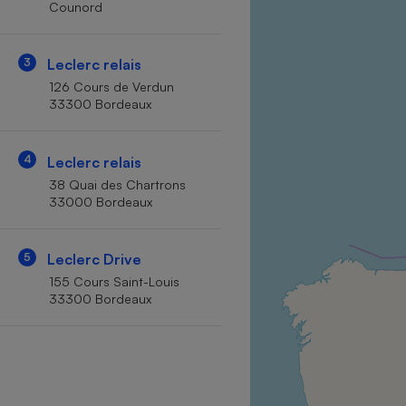
Counord
Internet
Gros électroménager
Téléphonie
3
Leclerc relais
Petit électroménager 
126 Cours de Verdun
Complément
33300 Bordeaux
alimentaire
Mutuelle
Assurance emprunteu
4
Leclerc relais
38 Quai des Chartrons
33000 Bordeaux
Matelas
Champa
boutei
5
Leclerc Drive
Banque 
155 Cours Saint-Louis
Téléviseur
33300 Bordeaux
Antimoustique
Lave-linge