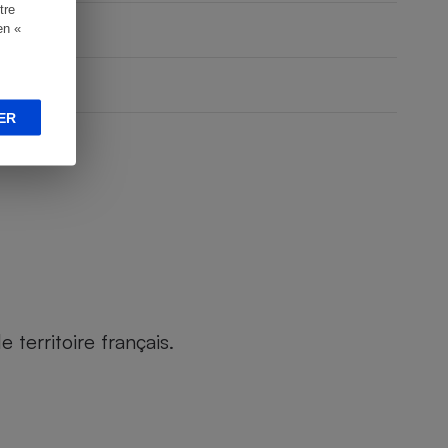
tre
en «
ER
territoire français.