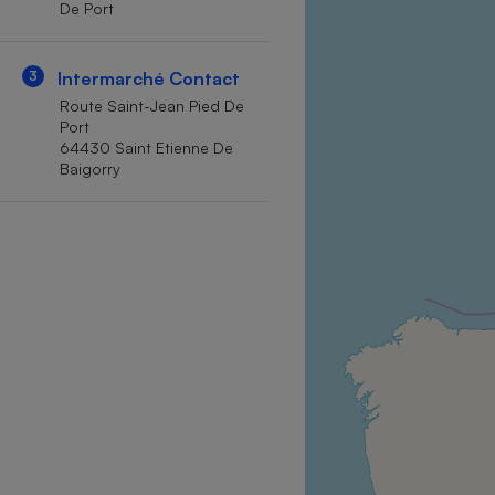
De Port
Internet
Gros électroménager
Téléphonie
3
Intermarché Contact
Petit électroménager 
Route Saint-Jean Pied De
Complément
Port
alimentaire
64430 Saint Etienne De
Mutuelle
Assurance emprunteu
Baigorry
Matelas
Champa
boutei
Banque 
Téléviseur
Antimoustique
Lave-linge