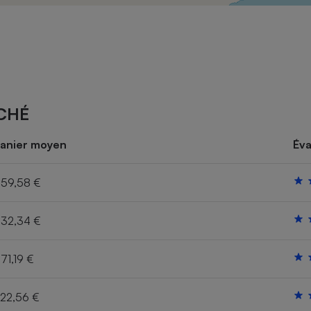
Électricité - Gaz
Appareil photo
numérique
Four encastrable
CHÉ
Lessive
anier moyen
Éva
59,58 €
32,34 €
Aspirateur
71,19 €
22,56 €