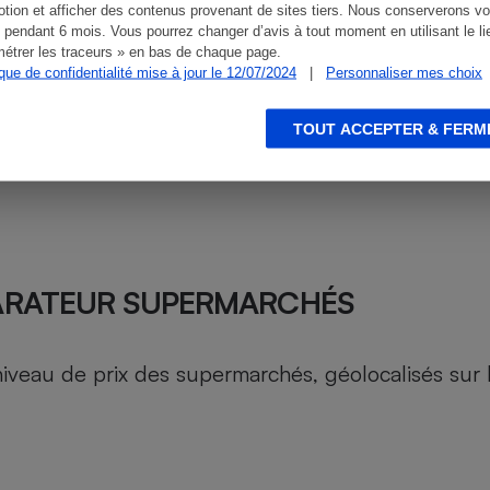
tion et afficher des contenus provenant de sites tiers. Nous conserverons vo
 pendant 6 mois. Vous pourrez changer d’avis à tout moment en utilisant le li
étrer les traceurs » en bas de chaque page.
ique de confidentialité mise à jour le 12/07/2024
|
Personnaliser mes choix
TOUT ACCEPTER & FERM
ARATEUR SUPERMARCHÉS
au de prix des supermarchés, géolocalisés sur le 