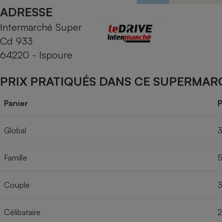
Radiateur électrique
ADRESSE
Intermarché Super
Téléphone mobile -
Cd 933
Smartphone
Plaque de cuisson à
64220 - Ispoure
induction
PRIX PRATIQUÉS DANS CE SUPERMAR
Climatiseur -
Panier
P
Ventilateur
Global
3
Antivirus
Famille
5
Climatiseur -
Ventilateur
Couple
3
Célibataire
2