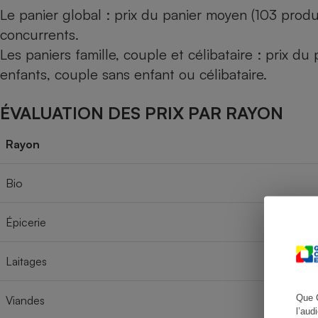
Le panier global : prix du panier moyen (103 produ
concurrents.
Les paniers famille, couple et célibataire : prix d
Cafetière à expresso
enfants, couple sans enfant ou célibataire.
ÉVALUATION DES PRIX PAR RAYON
Rayon
Bio
Robot ménager
Épicerie
Laitages
Que 
Viandes
l’aud