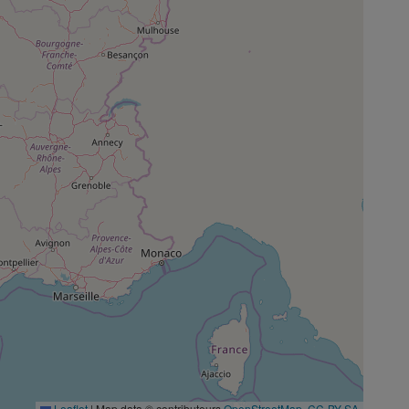
Leaflet
|
Map data © contributeurs
OpenStreetMap
,
CC-BY-SA