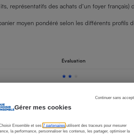
its, représentatifs des achats d’un foyer français
u panier moyen pondéré selon les différents profils
s
Réfrigérateur
Évaluation
Continuer sans accept
Gérer mes cookies
Choisir Ensemble et ses
7 partenaires
utilisent des traceurs pour mesurer
ience, la performance, personnaliser les contenus, les partager, optimiser la