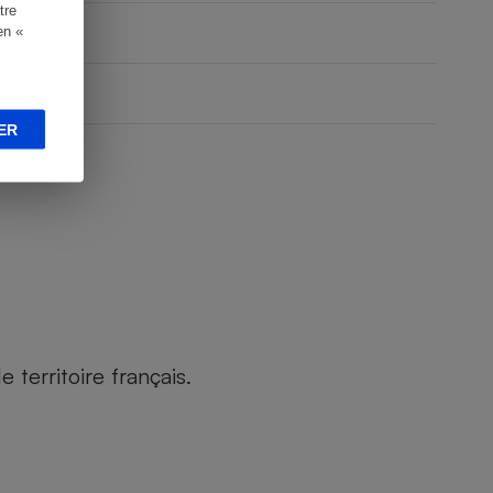
tre
en «
ER
territoire français.