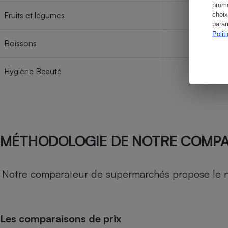
promo
Fruits et légumes
choix
param
Polit
Boissons
Hygiène Beauté
MÉTHODOLOGIE DE NOTRE COMP
Notre comparateur de supermarchés propose le nive
Les comparaisons de prix