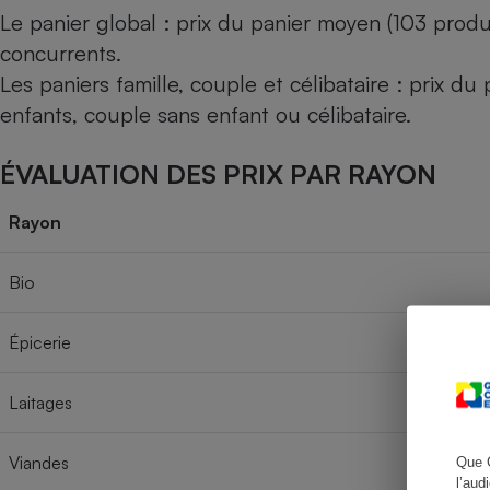
Le panier global : prix du panier moyen (103 produ
concurrents.
Les paniers famille, couple et célibataire : prix d
Cafetière à expresso
enfants, couple sans enfant ou célibataire.
ÉVALUATION DES PRIX PAR RAYON
Rayon
Bio
Robot ménager
Épicerie
Laitages
Viandes
Que 
l’aud