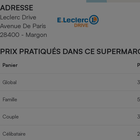
Radiateur électrique
ADRESSE
Leclerc Drive
Téléphone mobile -
Avenue De Paris
Smartphone
Plaque de cuisson à
28400 - Margon
induction
PRIX PRATIQUÉS DANS CE SUPERMAR
Climatiseur -
Panier
P
Ventilateur
Global
3
Antivirus
Famille
5
Climatiseur -
Ventilateur
Couple
3
Célibataire
2