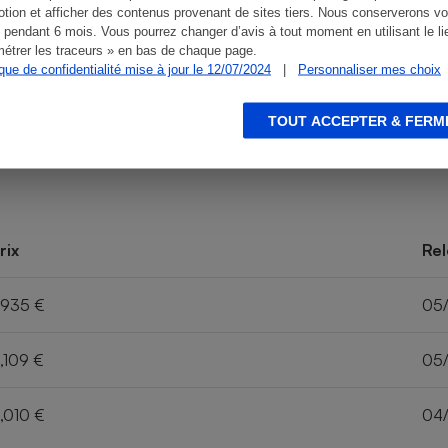
tion et afficher des contenus provenant de sites tiers. Nous conserverons vo
 pendant 6 mois. Vous pourrez changer d’avis à tout moment en utilisant le li
étrer les traceurs » en bas de chaque page.
ique de confidentialité mise à jour le 12/07/2024
|
Personnaliser mes choix
TOUT ACCEPTER & FERM
rix
Rel
,935 €
05
,109 €
05
,010 €
04