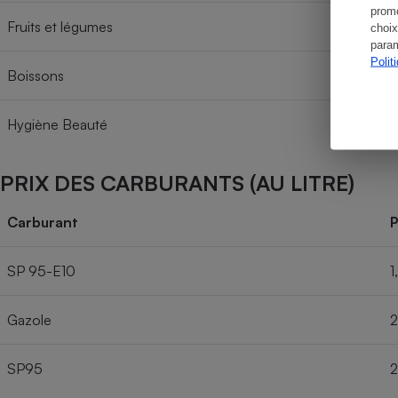
promo
Fruits et légumes
choix
param
Polit
Boissons
Hygiène Beauté
PRIX DES CARBURANTS (AU LITRE)
Carburant
P
SP 95-E10
1
Gazole
2
SP95
2