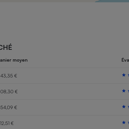
Électricité - Gaz
Appareil photo
numérique
Four encastrable
CHÉ
Lessive
anier moyen
Éva
43,35 €
08,30 €
Aspirateur
54,09 €
12,51 €