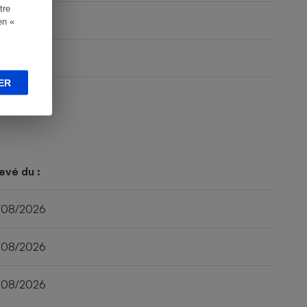
tre
en «
ER
evé du :
/08/2026
/08/2026
/08/2026