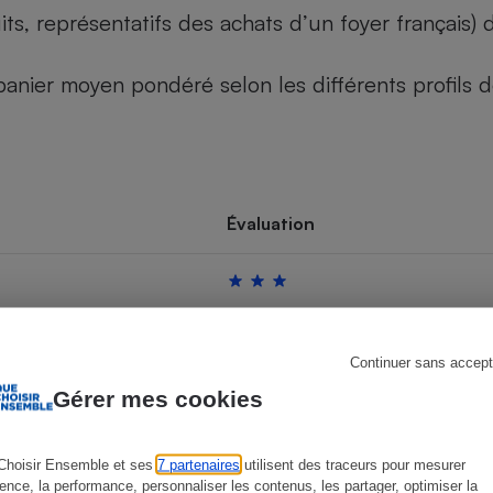
its, représentatifs des achats d’un foyer français
u panier moyen pondéré selon les différents profils
s
Réfrigérateur
Évaluation
Continuer sans accept
Gérer mes cookies
Choisir Ensemble et ses
7 partenaires
utilisent des traceurs pour mesurer
ience, la performance, personnaliser les contenus, les partager, optimiser la