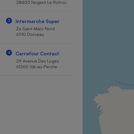
28400 Nogent Le Rotrou
Internet
Gros électroménager
Téléphonie
3
Intermarché Super
Petit électroménager 
Za Saint-Marc Nord
Complément
61110 Dorceau
alimentaire
Mutuelle
Assurance emprunteu
4
Carrefour Contact
29 Avenue Des Loges
61260 Val-au-Perche
Matelas
Champa
boutei
Banque 
Téléviseur
Antimoustique
Lave-linge