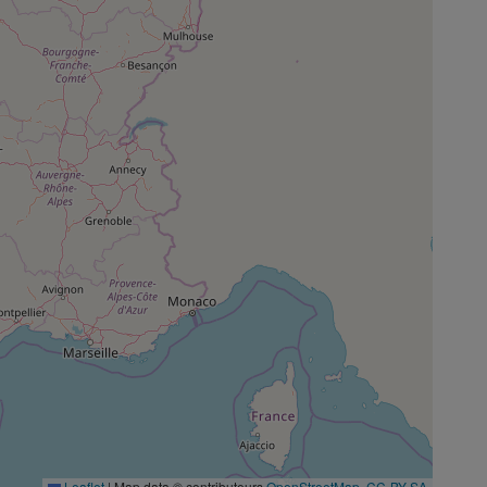
Leaflet
|
Map data © contributeurs
OpenStreetMap
,
CC-BY-SA