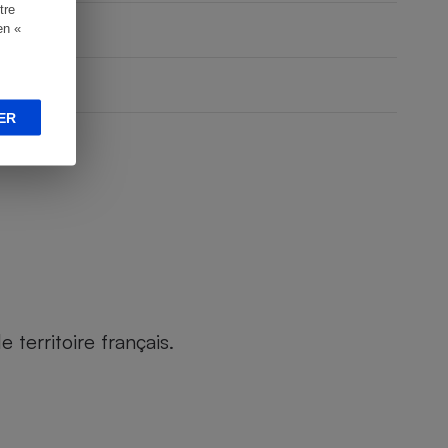
tre
en «
ER
territoire français.