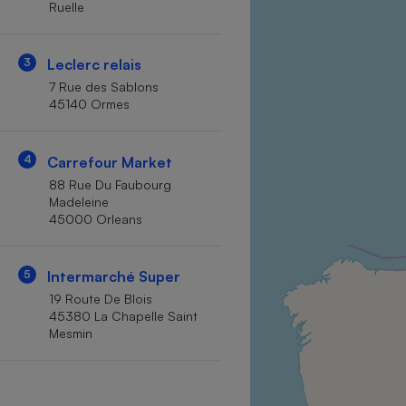
Ruelle
Internet
Gros électroménager
Téléphonie
3
Leclerc relais
Petit électroménager 
7 Rue des Sablons
Complément
45140 Ormes
alimentaire
Mutuelle
Assurance emprunteu
4
Carrefour Market
88 Rue Du Faubourg
Madeleine
45000 Orleans
Matelas
Champa
boutei
Banque 
5
Intermarché Super
Téléviseur
19 Route De Blois
Antimoustique
45380 La Chapelle Saint
Lave-linge
Mesmin