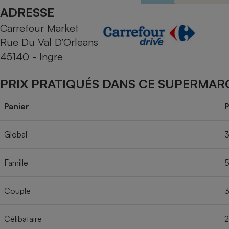
Radiateur électrique
ADRESSE
Carrefour Market
Téléphone mobile -
Rue Du Val D’Orleans
Smartphone
Plaque de cuisson à
45140 - Ingre
induction
PRIX PRATIQUÉS DANS CE SUPERMAR
Climatiseur -
Panier
P
Ventilateur
Global
3
Antivirus
Famille
5
Climatiseur -
Ventilateur
Couple
3
Célibataire
2