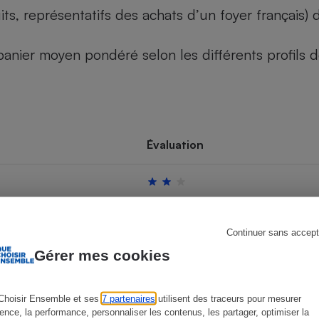
its, représentatifs des achats d’un foyer français
u panier moyen pondéré selon les différents profils
s
Réfrigérateur
Évaluation
Continuer sans accept
Gérer mes cookies
Choisir Ensemble et ses
7 partenaires
utilisent des traceurs pour mesurer
ience, la performance, personnaliser les contenus, les partager, optimiser la