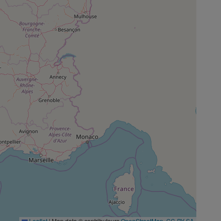
Leaflet
|
Map data © contributeurs
OpenStreetMap
,
CC-BY-SA