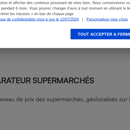
tion et afficher des contenus provenant de sites tiers. Nous conserverons vo
 pendant 6 mois. Vous pourrez changer d’avis à tout moment en utilisant le li
étrer les traceurs » en bas de chaque page.
ique de confidentialité mise à jour le 12/07/2024
|
Personnaliser mes choix
TOUT ACCEPTER & FERM
ARATEUR SUPERMARCHÉS
au de prix des supermarchés, géolocalisés sur le 