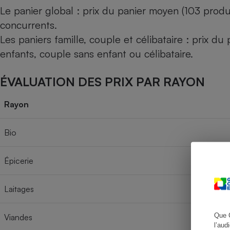
Le panier global : prix du panier moyen (103 produ
concurrents.
Les paniers famille, couple et célibataire : prix d
Cafetière à expresso
enfants, couple sans enfant ou célibataire.
ÉVALUATION DES PRIX PAR RAYON
Rayon
Bio
Robot ménager
Épicerie
Laitages
Que 
Viandes
l’aud