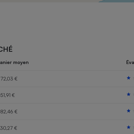
Électricité - Gaz
Appareil photo
numérique
Four encastrable
CHÉ
Lessive
anier moyen
Éva
72,03 €
51,91 €
Aspirateur
82,46 €
30,27 €