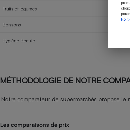
promo
Fruits et légumes
choix
param
Polit
Boissons
Hygiène Beauté
MÉTHODOLOGIE DE NOTRE COMP
Notre comparateur de supermarchés propose le nive
Les comparaisons de prix