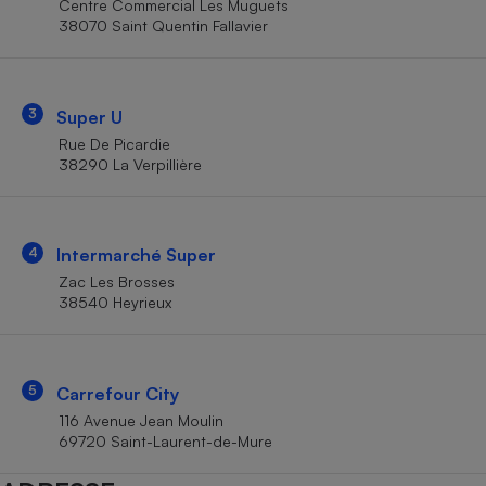
Centre Commercial Les Muguets
Téléphone mobile -
38070 Saint Quentin Fallavier
Smartphone
Plaque de cuisson à
induction
3
Super U
Rue De Picardie
Climatiseur -
38290 La Verpillière
Ventilateur
Antivirus
4
Intermarché Super
Zac Les Brosses
Climatiseur -
Ventilateur
38540 Heyrieux
5
Carrefour City
116 Avenue Jean Moulin
69720 Saint-Laurent-de-Mure