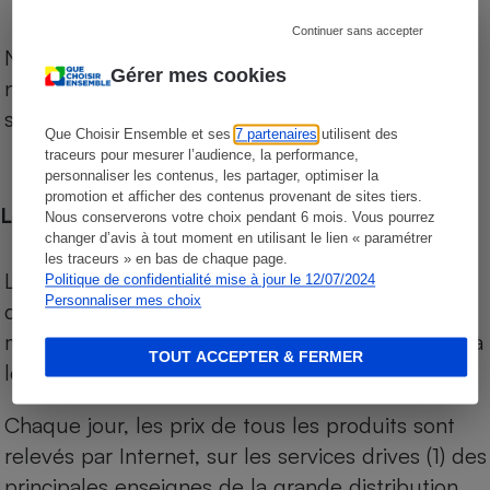
Continuer sans accepter
Notre comparateur de supermarchés propose le
Gérer mes cookies
niveau de prix des supermarchés, géolocalisés
sur le territoire français.
Que Choisir Ensemble et ses
7 partenaires
utilisent des
traceurs pour mesurer l’audience, la performance,
personnaliser les contenus, les partager, optimiser la
promotion et afficher des contenus provenant de sites tiers.
Les comparaisons de prix
Nous conserverons votre choix pendant 6 mois. Vous pourrez
changer d’avis à tout moment en utilisant le lien « paramétrer
les traceurs » en bas de chaque page.
Les comparaisons sont réalisées sur l’ensemble
Politique de confidentialité mise à jour le 12/07/2024
Personnaliser mes choix
des produits des magasins. Les produits de
marques de distributeurs (MDD) sont comparés à
TOUT ACCEPTER & FERMER
leurs équivalents chez leurs concurrents.
Chaque jour, les prix de tous les produits sont
relevés par Internet, sur les services drives (1) des
principales enseignes de la grande distribution