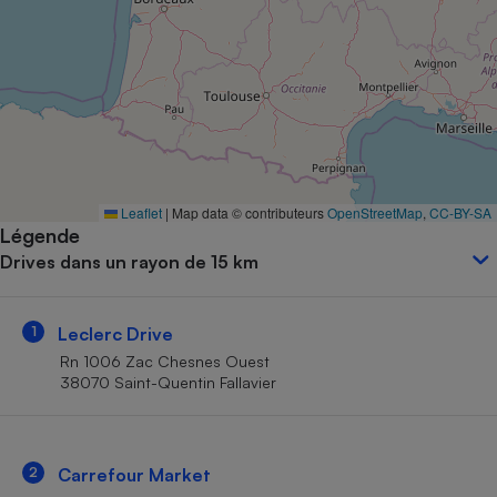
Petit électroménager - U
Complément
alimentaire
Mutuelle
Assurance emprunteur
Matelas
Leaflet
|
Map data © contributeurs
OpenStreetMap
,
CC-BY-SA
Champagne
Légende
bouteille
Banque en 
Drives dans un rayon de 15 km
Téléviseur
Antimoustique
Lave-linge
1
Leclerc Drive
Rn 1006 Zac Chesnes Ouest
38070 Saint-Quentin Fallavier
Radiateur électrique
2
Carrefour Market