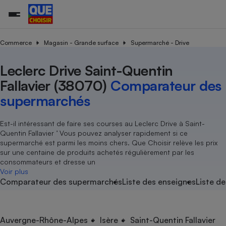
Commerce
Magasin - Grande surface
Supermarché - Drive
Leclerc Drive Saint-Quentin
Additifs a
Comparate
Comparatif
Comparateu
Comparatif
Comparateu
Comparatif
Comparati
Substances
Toutes les actualités
Tous les services
Tous nos combats
L’association
Organismes de défense 
Train
supermarc
cosmétiqu
Fallavier (38070)
Comparateur des
Comparateu
Achat - Vente - Travaux
Démarche administrative
Enquêtes
Nos actions
Nos missions
Système judiciaire
Transport aérien
gratuit
supermarchés
Copropriété
Famille
Guides d'achat
Nos grandes victoires
Notre méthodologie
Location
Senior
Comparateu
Comparate
Comparati
Comparatif
Comparate
Comparatif
Comparatif
Est-il intéressant de faire ses courses au Leclerc Drive à Saint-
Conseils
Les billets de la présidente
Notre financement
supermarc
électrique
Quentin Fallavier ’ Vous pouvez analyser rapidement si ce
Service marchand
Magasin - Grande surfac
Sport
Soumettre un litige
Brèves
Nos associations locales
Nos partenaires
supermarché est parmi les moins chers. Que Choisir relève les prix
Air
Marketing - Fidélisation
Vacances - Tourisme
Lettres types
sur une centaine de produits achetés régulièrement par les
Nous rejoindre
Nous rejoindre
Déchet
consommateurs et dresse un
Méthode de vente - Abu
Rencontrer une association locale
Comparate
Comparatif
Comparatif
Comparatif
Comparatif
Voir plus
En savoir plus sur Que Choisir Ensemble
Eau
Comparateur des supermarchés
Liste des enseignes
Liste de
s
Agriculture
Achat - Vente - Location
Energie
Nutrition
Assurance auto
-nous ?
Produit alimentaire
Carburant
Comparati
Comparati
Comparati
Comparate
Auvergne-Rhône-Alpes
Isère
Saint-Quentin Fallavier