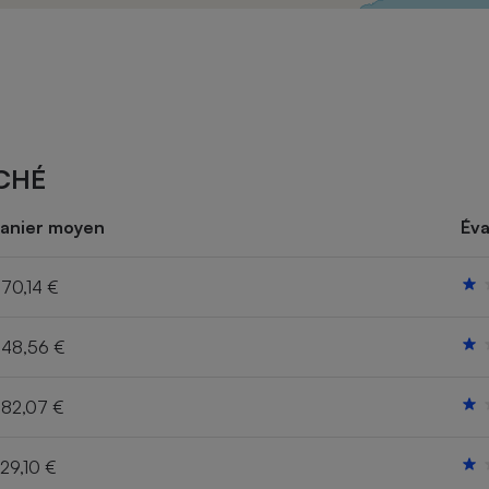
Électricité - Gaz
Appareil photo
numérique
Four encastrable
CHÉ
Lessive
anier moyen
Éva
70,14 €
48,56 €
Aspirateur
82,07 €
29,10 €