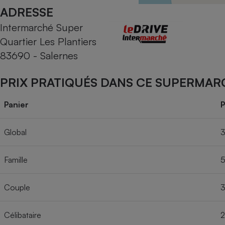
Radiateur électrique
ADRESSE
Intermarché Super
Téléphone mobile -
Quartier Les Plantiers
Smartphone
Plaque de cuisson à
83690 - Salernes
induction
PRIX PRATIQUÉS DANS CE SUPERMAR
Climatiseur -
Panier
P
Ventilateur
Global
3
Antivirus
Famille
5
Climatiseur -
Ventilateur
Couple
3
Célibataire
2