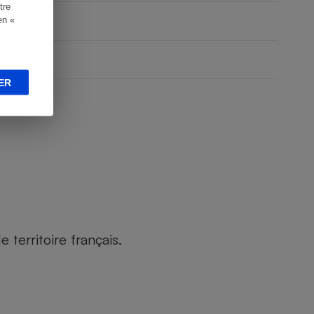
tre
en «
ER
territoire français.