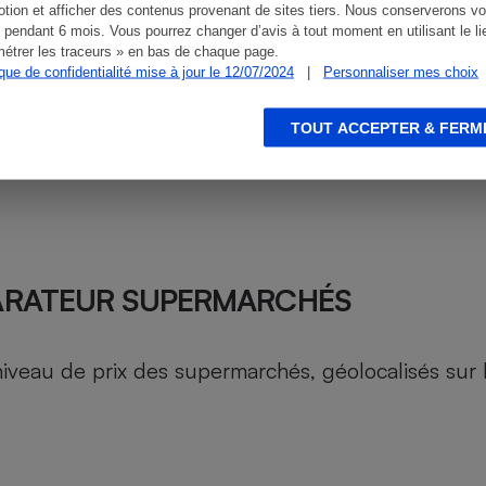
tion et afficher des contenus provenant de sites tiers. Nous conserverons vo
 pendant 6 mois. Vous pourrez changer d’avis à tout moment en utilisant le li
étrer les traceurs » en bas de chaque page.
ique de confidentialité mise à jour le 12/07/2024
|
Personnaliser mes choix
TOUT ACCEPTER & FERM
ARATEUR SUPERMARCHÉS
au de prix des supermarchés, géolocalisés sur le 