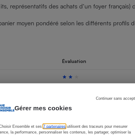
its, représentatifs des achats d’un foyer français
u panier moyen pondéré selon les différents profils
s
Réfrigérateur
Évaluation
Continuer sans accept
Gérer mes cookies
Choisir Ensemble et ses
7 partenaires
utilisent des traceurs pour mesurer
ience, la performance, personnaliser les contenus, les partager, optimiser la