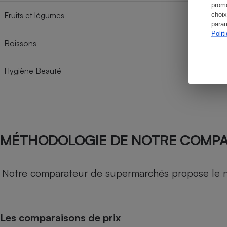
promo
Fruits et légumes
choix
param
Polit
Boissons
Hygiène Beauté
MÉTHODOLOGIE DE NOTRE COMP
Notre comparateur de supermarchés propose le nive
Les comparaisons de prix