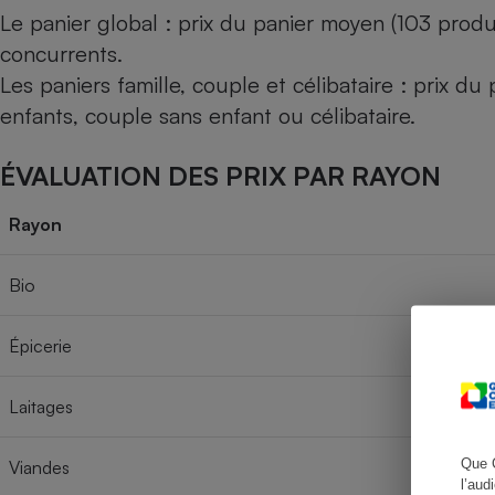
Le panier global : prix du panier moyen (103 produ
concurrents.
Les paniers famille, couple et célibataire : prix d
Cafetière à expresso
enfants, couple sans enfant ou célibataire.
ÉVALUATION DES PRIX PAR RAYON
Rayon
Bio
Robot ménager
Épicerie
Laitages
Que 
Viandes
l’aud