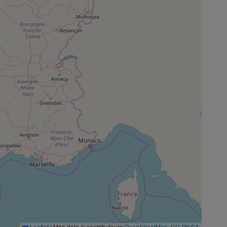
Leaflet
|
Map data © contributeurs
OpenStreetMap
,
CC-BY-SA