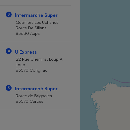
Internet
3
Intermarché Super
Gros électroménager
Téléphonie
Quartiers Les Uchanes
Petit électroménager 
Route De Sillans
Complément
83630 Aups
alimentaire
Mutuelle
Assurance emprunteu
4
U Express
22 Rue Chemins, Loup À
Loup
83570 Cotignac
Matelas
Champa
boutei
Banque 
5
Intermarché Super
Téléviseur
Route de Brignoles
Antimoustique
83570 Carces
Lave-linge