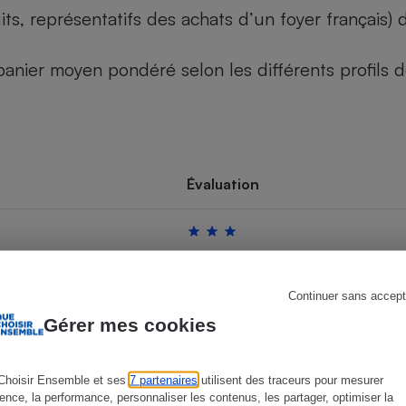
its, représentatifs des achats d’un foyer français
u panier moyen pondéré selon les différents profils
s
Réfrigérateur
Évaluation
Continuer sans accept
Gérer mes cookies
Choisir Ensemble et ses
7 partenaires
utilisent des traceurs pour mesurer
ience, la performance, personnaliser les contenus, les partager, optimiser la