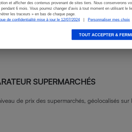
tion et afficher des contenus provenant de sites tiers. Nous conserverons vo
 pendant 6 mois. Vous pourrez changer d’avis à tout moment en utilisant le li
étrer les traceurs » en bas de chaque page.
ique de confidentialité mise à jour le 12/07/2024
|
Personnaliser mes choix
TOUT ACCEPTER & FERM
ARATEUR SUPERMARCHÉS
au de prix des supermarchés, géolocalisés sur le 