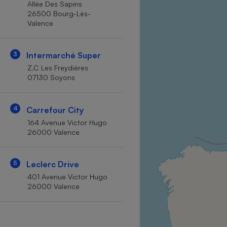
Allée Des Sapins
Internet
26500 Bourg-Lès-
Valence
Gros électroménager
Téléphonie
Petit électroménager 
Complément
3
Intermarché Super
alimentaire
Z.C Les Freydières
Mutuelle
Assurance emprunteu
07130 Soyons
4
Carrefour City
164 Avenue Victor Hugo
Matelas
Champa
26000 Valence
boutei
Banque 
Téléviseur
5
Leclerc Drive
Antimoustique
401 Avenue Victor Hugo
Lave-linge
26000 Valence