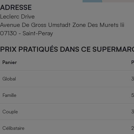
Radiateur électrique
ADRESSE
Leclerc Drive
Téléphone mobile -
Avenue De Gross Umstadt Zone Des Murets Iii
Smartphone
Plaque de cuisson à
07130 - Saint-Peray
induction
PRIX PRATIQUÉS DANS CE SUPERMAR
Climatiseur -
Panier
P
Ventilateur
Global
3
Antivirus
Famille
5
Climatiseur -
Ventilateur
Couple
3
Célibataire
2