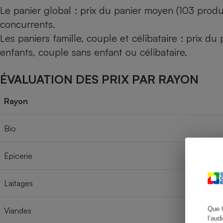
Le panier global : prix du panier moyen (103 produ
concurrents.
Les paniers famille, couple et célibataire : prix d
Cafetière à expresso
enfants, couple sans enfant ou célibataire.
ÉVALUATION DES PRIX PAR RAYON
Rayon
Bio
Robot ménager
Épicerie
Laitages
Que 
Viandes
l’aud