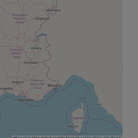
Leaflet
|
Map data © contributeurs
OpenStreetMap
,
CC-BY-SA