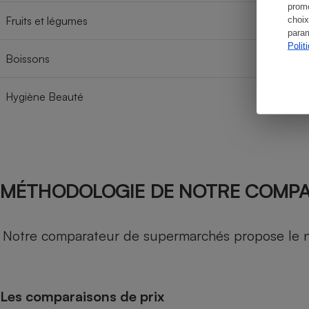
promo
Fruits et légumes
choix
param
Polit
Boissons
Hygiène Beauté
MÉTHODOLOGIE DE NOTRE COMP
Notre comparateur de supermarchés propose le nive
Les comparaisons de prix