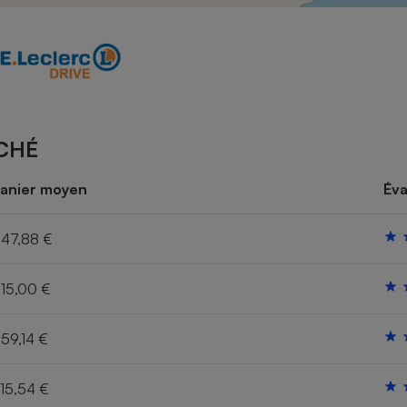
Électricité - Gaz
Appareil photo
numérique
Four encastrable
CHÉ
Lessive
anier moyen
Éva
47,88 €
15,00 €
Aspirateur
59,14 €
15,54 €