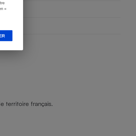
tre
en «
ER
territoire français.