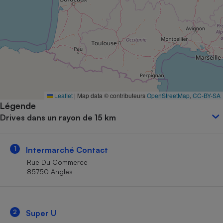
Petit électroménager - U
Complément
alimentaire
Mutuelle
Assurance emprunteur
Matelas
Leaflet
|
Map data © contributeurs
OpenStreetMap
,
CC-BY-SA
Champagne
Légende
bouteille
Banque en 
Drives dans un rayon de 15 km
Téléviseur
Antimoustique
Lave-linge
1
Intermarché Contact
Rue Du Commerce
85750 Angles
Radiateur électrique
2
Super U