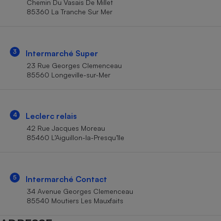
Chemin Du Vasais De Millet
Téléphone mobile -
85360 La Tranche Sur Mer
Smartphone
Plaque de cuisson à
induction
3
Intermarché Super
23 Rue Georges Clemenceau
Climatiseur -
85560 Longeville-sur-Mer
Ventilateur
Antivirus
4
Leclerc relais
42 Rue Jacques Moreau
Climatiseur -
Ventilateur
85460 L’Aiguillon-la-Presqu’île
5
Intermarché Contact
34 Avenue Georges Clemenceau
85540 Moutiers Les Mauxfaits