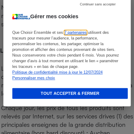
Continuer sans accepter
Notre comparateur de supermarchés propose le
niveau de prix des supermarchés, géolocalisés
Gérer mes cookies
sur le territoire français.
Que Choisir Ensemble et ses
7 partenaires
utilisent des
traceurs pour mesurer l’audience, la performance,
personnaliser les contenus, les partager, optimiser la
Les comparaisons de prix
promotion et afficher des contenus provenant de sites tiers.
Nous conserverons votre choix pendant 6 mois. Vous pourrez
changer d’avis à tout moment en utilisant le lien « paramétrer
les traceurs » en bas de chaque page.
Les comparaisons sont réalisées sur l’ensemble
Politique de confidentialité mise à jour le 12/07/2024
des produits des magasins. Les produits de
Personnaliser mes choix
marques de distributeurs (MDD) sont comparés à
leurs équivalents chez leurs concurrents.
TOUT ACCEPTER & FERMER
Chaque jour, les prix de tous les produits sont
relevés par Internet, sur les services drives (1) des
principales enseignes de la grande distribution
alimentaire (hors hard discount) : Auchan,