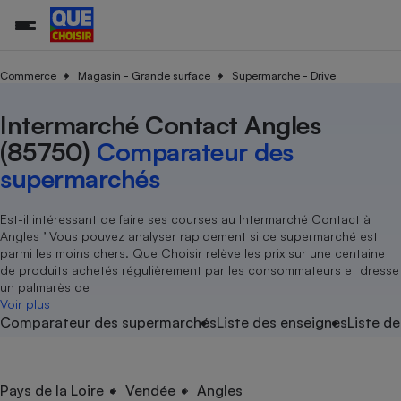
Commerce
Magasin - Grande surface
Supermarché - Drive
Intermarché Contact Angles
Additifs a
Comparate
Comparatif
Comparateu
Comparatif
Comparateu
Comparatif
Comparati
Substances
Toutes les actualités
Tous les services
Tous nos combats
L’association
Organismes de défense 
Train
supermarc
cosmétiqu
(85750)
Comparateur des
Comparateu
Achat - Vente - Travaux
Démarche administrative
Enquêtes
Nos actions
Nos missions
Système judiciaire
Transport aérien
gratuit
supermarchés
Copropriété
Famille
Guides d'achat
Nos grandes victoires
Notre méthodologie
Location
Senior
Comparateu
Comparate
Comparati
Comparatif
Comparate
Comparatif
Comparatif
Est-il intéressant de faire ses courses au Intermarché Contact à
Conseils
Les billets de la présidente
Notre financement
supermarc
électrique
Angles ’ Vous pouvez analyser rapidement si ce supermarché est
Service marchand
Magasin - Grande surfac
Sport
Soumettre un litige
Brèves
Nos associations locales
Nos partenaires
parmi les moins chers. Que Choisir relève les prix sur une centaine
Air
Marketing - Fidélisation
Vacances - Tourisme
Lettres types
de produits achetés régulièrement par les consommateurs et dresse
Nous rejoindre
Nous rejoindre
Déchet
un palmarès de
Méthode de vente - Abu
Rencontrer une association locale
Comparate
Comparatif
Comparatif
Comparatif
Comparatif
Voir plus
En savoir plus sur Que Choisir Ensemble
Eau
Comparateur des supermarchés
Liste des enseignes
Liste de
s
Agriculture
Achat - Vente - Location
Energie
Nutrition
Assurance auto
-nous ?
Produit alimentaire
Carburant
Comparati
Comparati
Comparati
Comparate
Pays de la Loire
Vendée
Angles