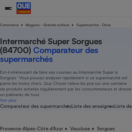
Commerce
Magasin - Grande surface
Supermarché - Drive
Intermarché Super Sorgues
Additifs a
Comparate
Comparatif
Comparateu
Comparatif
Comparateu
Comparatif
Comparati
Substances
Toutes les actualités
Tous les services
Tous nos combats
L’association
Organismes de défense 
Train
supermarc
cosmétiqu
(84700)
Comparateur des
Comparateu
Achat - Vente - Travaux
Démarche administrative
Enquêtes
Nos actions
Nos missions
Système judiciaire
Transport aérien
gratuit
supermarchés
Copropriété
Famille
Guides d'achat
Nos grandes victoires
Notre méthodologie
Location
Senior
Comparateu
Comparate
Comparati
Comparatif
Comparate
Comparatif
Comparatif
Est-il intéressant de faire ses courses au Intermarché Super à
Conseils
Les billets de la présidente
Notre financement
supermarc
électrique
Sorgues ’ Vous pouvez analyser rapidement si ce supermarché est
Service marchand
Magasin - Grande surfac
Sport
Soumettre un litige
Brèves
Nos associations locales
Nos partenaires
parmi les moins chers. Que Choisir relève les prix sur une centaine
Air
Marketing - Fidélisation
Vacances - Tourisme
Lettres types
de produits achetés régulièrement par les consommateurs et dresse
Nous rejoindre
Nous rejoindre
Déchet
un palmarès de tous
Méthode de vente - Abu
Rencontrer une association locale
Comparate
Comparatif
Comparatif
Comparatif
Comparatif
Voir plus
En savoir plus sur Que Choisir Ensemble
Eau
Comparateur des supermarchés
Liste des enseignes
Liste de
s
Agriculture
Achat - Vente - Location
Energie
Nutrition
Assurance auto
-nous ?
Produit alimentaire
Carburant
Comparati
Comparati
Comparati
Comparate
Provence-Alpes-Côte d’Azur
Vaucluse
Sorgues