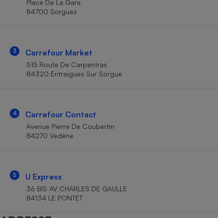
Place De La Gare
Téléphone mobile -
84700 Sorgues
Smartphone
Plaque de cuisson à
induction
3
Carrefour Market
515 Route De Carpentras
Climatiseur -
84320 Entraigues Sur Sorgue
Ventilateur
Antivirus
4
Carrefour Contact
Avenue Pierre De Coubertin
Climatiseur -
Ventilateur
84270 Vedène
5
U Express
36 BIS AV CHARLES DE GAULLE
84134 LE PONTET