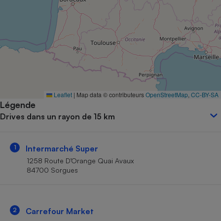
Petit électroménager - U
Complément
alimentaire
Mutuelle
Assurance emprunteur
Matelas
Leaflet
|
Map data © contributeurs
OpenStreetMap
,
CC-BY-SA
Champagne
Légende
bouteille
Banque en 
Drives dans un rayon de 15 km
Téléviseur
Antimoustique
Lave-linge
1
Intermarché Super
1258 Route D’Orange Quai Avaux
84700 Sorgues
Radiateur électrique
2
Carrefour Market