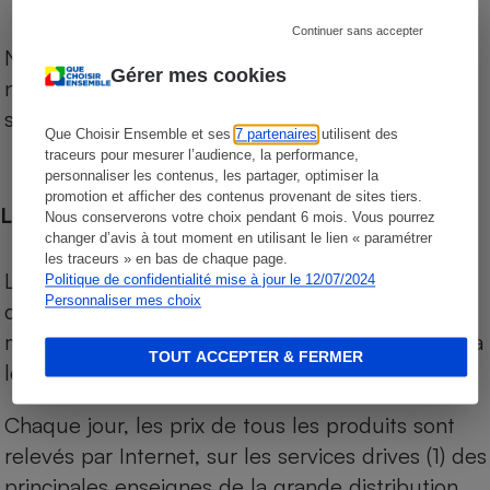
Continuer sans accepter
Notre comparateur de supermarchés propose le
Gérer mes cookies
niveau de prix des supermarchés, géolocalisés
sur le territoire français.
Que Choisir Ensemble et ses
7 partenaires
utilisent des
traceurs pour mesurer l’audience, la performance,
personnaliser les contenus, les partager, optimiser la
promotion et afficher des contenus provenant de sites tiers.
Les comparaisons de prix
Nous conserverons votre choix pendant 6 mois. Vous pourrez
changer d’avis à tout moment en utilisant le lien « paramétrer
les traceurs » en bas de chaque page.
Les comparaisons sont réalisées sur l’ensemble
Politique de confidentialité mise à jour le 12/07/2024
Personnaliser mes choix
des produits des magasins. Les produits de
marques de distributeurs (MDD) sont comparés à
TOUT ACCEPTER & FERMER
leurs équivalents chez leurs concurrents.
Chaque jour, les prix de tous les produits sont
relevés par Internet, sur les services drives (1) des
principales enseignes de la grande distribution