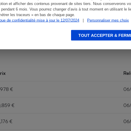
tion et afficher des contenus provenant de sites tiers. Nous conserverons vo
 pendant 6 mois. Vous pourrez changer d’avis à tout moment en utilisant le li
étrer les traceurs » en bas de chaque page.
ique de confidentialité mise à jour le 12/07/2024
|
Personnaliser mes choix
TOUT ACCEPTER & FERM
rix
Rel
,978 €
06
,859 €
06
,176 €
06