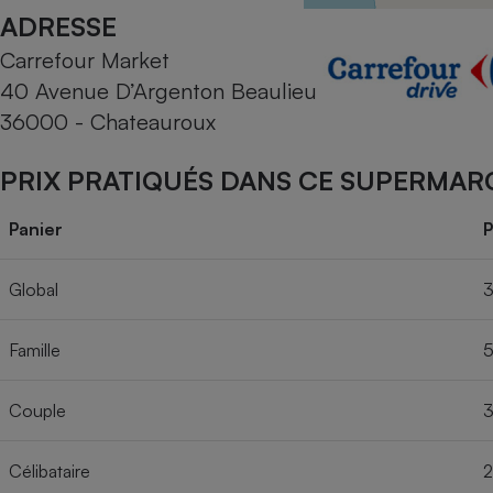
Radiateur électrique
ADRESSE
Carrefour Market
Téléphone mobile -
40 Avenue D’Argenton Beaulieu
Smartphone
Plaque de cuisson à
36000 - Chateauroux
induction
PRIX PRATIQUÉS DANS CE SUPERMAR
Climatiseur -
Panier
P
Ventilateur
Global
3
Antivirus
Famille
5
Climatiseur -
Ventilateur
Couple
3
Célibataire
2