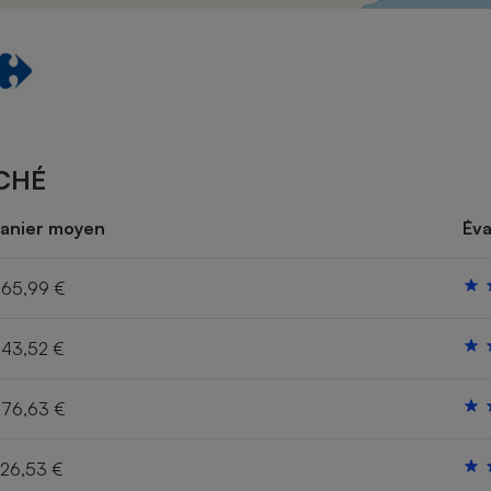
Électricité - Gaz
Appareil photo
numérique
Four encastrable
CHÉ
Lessive
anier moyen
Éva
65,99 €
43,52 €
Aspirateur
76,63 €
26,53 €