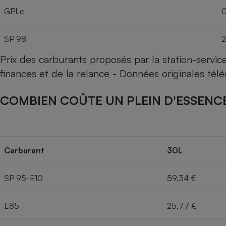
GPLc
0
SP 98
2
Prix des carburants proposés par la station-servi
finances et de la relance - Données originales té
COMBIEN COÛTE UN PLEIN D'ESSENCE
Carburant
30L
SP 95-E10
59,34 €
E85
25,77 €