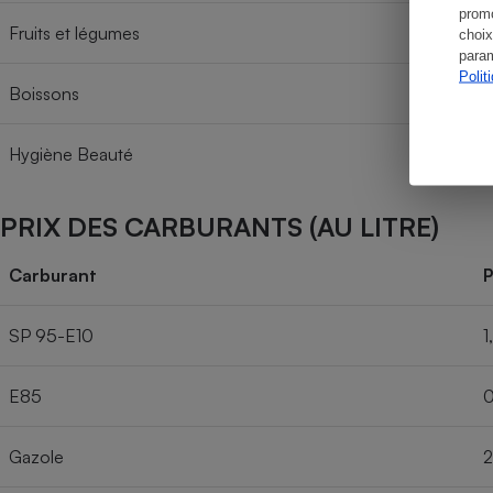
promo
Fruits et légumes
choix
param
Polit
Boissons
Hygiène Beauté
PRIX DES CARBURANTS (AU LITRE)
Carburant
P
SP 95-E10
1
E85
0
Gazole
2