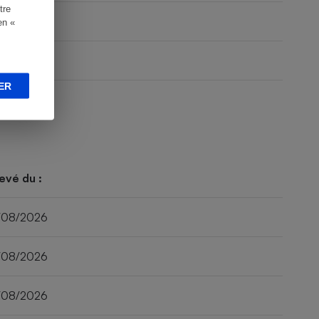
tre
en «
ER
evé du :
/08/2026
/08/2026
/08/2026