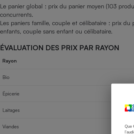
Le panier global : prix du panier moyen (103 produ
concurrents.
Les paniers famille, couple et célibataire : prix d
Cafetière à expresso
enfants, couple sans enfant ou célibataire.
ÉVALUATION DES PRIX PAR RAYON
Rayon
Bio
Robot ménager
Épicerie
Laitages
Viandes
Que 
l’aud