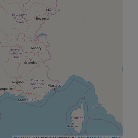
Leaflet
|
Map data © contributeurs
OpenStreetMap
,
CC-BY-SA