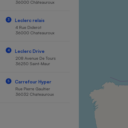
36000 Châteauroux
Internet
Gros électroménager
Téléphonie
3
Leclerc relais
Petit électroménager 
4 Rue Diderot
Complément
36000 Chateauroux
alimentaire
Mutuelle
Assurance emprunteu
4
Leclerc Drive
208 Avenue De Tours
36250 Saint-Maur
Matelas
Champa
boutei
5
Carrefour Hyper
Banque 
Rue Pierre Gaultier
Téléviseur
36032 Chateauroux
Antimoustique
Lave-linge