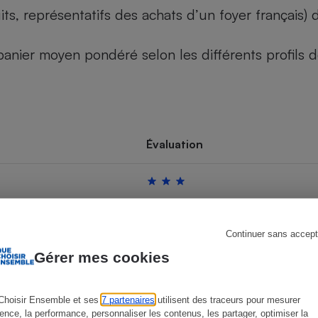
its, représentatifs des achats d’un foyer français
u panier moyen pondéré selon les différents profils
s
Réfrigérateur
Évaluation
Continuer sans accept
Gérer mes cookies
Choisir Ensemble et ses
7 partenaires
utilisent des traceurs pour mesurer
ience, la performance, personnaliser les contenus, les partager, optimiser la