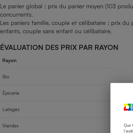
Le panier global : prix du panier moyen (103 produ
concurrents.
Les paniers famille, couple et célibataire : prix d
Cafetière à expresso
enfants, couple sans enfant ou célibataire.
ÉVALUATION DES PRIX PAR RAYON
Rayon
Bio
Robot ménager
Épicerie
Laitages
Viandes
Que 
l’aud