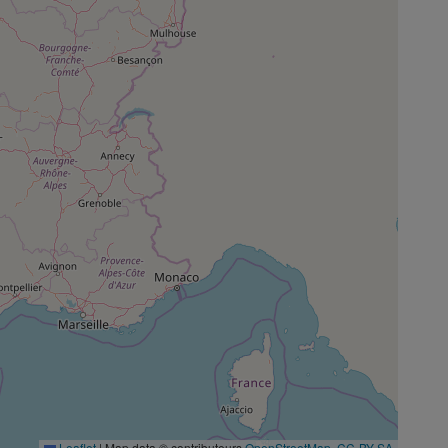
Leaflet
|
Map data © contributeurs
OpenStreetMap
,
CC-BY-SA