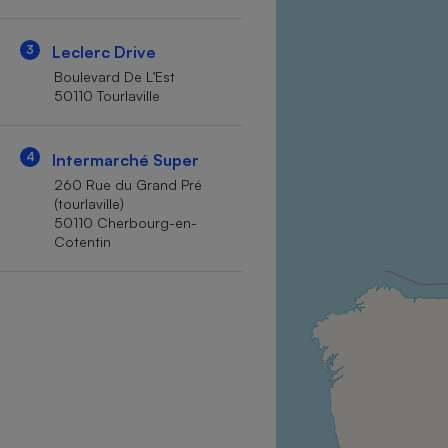
Internet
3
Leclerc Drive
Gros électroménager
Téléphonie
Boulevard De L’Est
Petit électroménager 
50110 Tourlaville
Complément
alimentaire
Mutuelle
Assurance emprunteu
4
Intermarché Super
260 Rue du Grand Pré
(tourlaville)
50110 Cherbourg-en-
Cotentin
Matelas
Champa
boutei
Banque 
Téléviseur
Antimoustique
Lave-linge