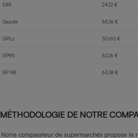
E85
24,12 €
Gazole
65,16 €
GPLc
30,60 €
SP95
62,16 €
SP 98
63,18 €
MÉTHODOLOGIE DE NOTRE COMP
Notre comparateur de supermarchés propose le nive