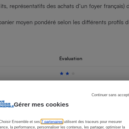
its, représentatifs des achats d’un foyer français
u panier moyen pondéré selon les différents profils
s
Réfrigérateur
Évaluation
Continuer sans accept
Gérer mes cookies
Choisir Ensemble et ses
7 partenaires
utilisent des traceurs pour mesurer
ience, la performance, personnaliser les contenus, les partager, optimiser la