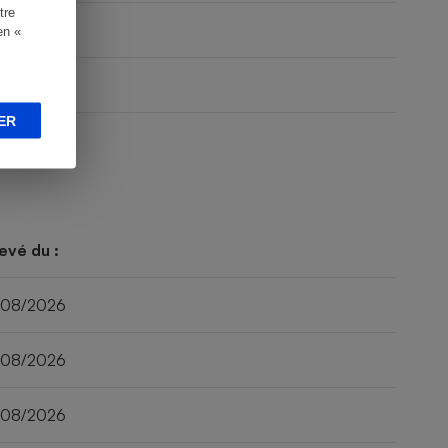
tre
en «
ER
evé du :
/08/2026
/08/2026
/08/2026