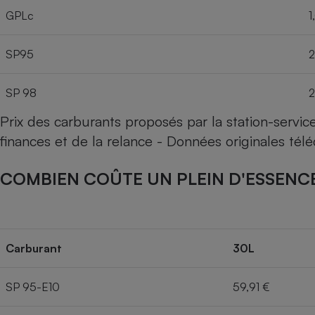
GPLc
1
SP95
2
SP 98
2
Prix des carburants proposés par la station-servi
finances et de la relance - Données originales té
COMBIEN COÛTE UN PLEIN D'ESSENCE
Carburant
30L
SP 95-E10
59,91 €