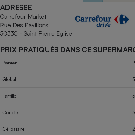
Radiateur électrique
ADRESSE
Carrefour Market
Téléphone mobile -
Rue Des Pavillons
Smartphone
Plaque de cuisson à
50330 - Saint Pierre Eglise
induction
PRIX PRATIQUÉS DANS CE SUPERMAR
Climatiseur -
Panier
P
Ventilateur
Global
3
Antivirus
Famille
5
Climatiseur -
Ventilateur
Couple
3
Célibataire
2