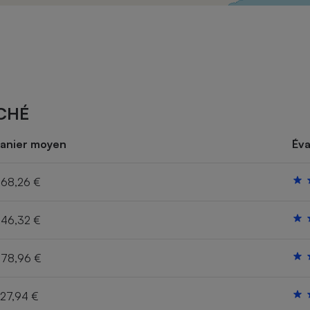
Électricité - Gaz
Appareil photo
numérique
Four encastrable
CHÉ
Lessive
anier moyen
Éva
68,26 €
46,32 €
Aspirateur
78,96 €
27,94 €