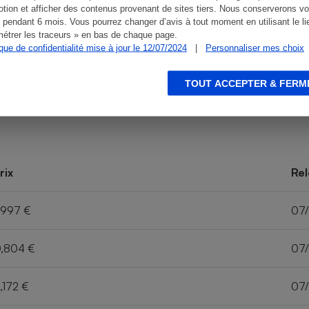
tion et afficher des contenus provenant de sites tiers. Nous conserverons vo
 pendant 6 mois. Vous pourrez changer d’avis à tout moment en utilisant le li
étrer les traceurs » en bas de chaque page.
ique de confidentialité mise à jour le 12/07/2024
|
Personnaliser mes choix
TOUT ACCEPTER & FERM
rix
Rel
,997 €
07
,804 €
07
,172 €
07