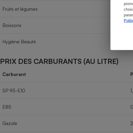
promo
Fruits et légumes
choix
param
Polit
Boissons
Hygiène Beauté
PRIX DES CARBURANTS (AU LITRE)
Carburant
P
SP 95-E10
1
E85
0
Gazole
2