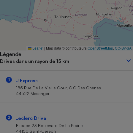
Petit électroménager - U
Complément
alimentaire
Mutuelle
Assurance emprunteur
Leaflet
|
Map data © contributeurs
OpenStreetMap
,
CC-BY-SA
Légende
Matelas
Champagne
Drives dans un rayon de 15 km
bouteille
Banque en 
Téléviseur
1
U Express
Antimoustique
Lave-linge
185 Rue De La Vieille Cour, C.C Des Chênes
44522 Mesanger
Radiateur électrique
2
Leclerc Drive
Espace 23 Boulevard De La Prairie
44150 Saint-Géréon