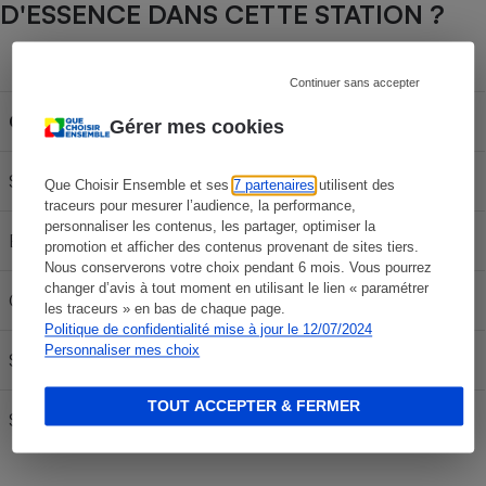
D'ESSENCE DANS CETTE STATION ?
Capacité du réservoir
Continuer sans accepter
Carburant
30L
50L
70L
Gérer mes cookies
SP 95-E10
57,27 €
95,45 €
133,63 €
Que Choisir Ensemble et ses
7 partenaires
utilisent des
traceurs pour mesurer l’audience, la performance,
personnaliser les contenus, les partager, optimiser la
E85
24,57 €
40,95 €
57,33 €
promotion et afficher des contenus provenant de sites tiers.
Nous conserverons votre choix pendant 6 mois. Vous pourrez
changer d’avis à tout moment en utilisant le lien « paramétrer
Gazole
63,57 €
105,95 €
148,33 €
les traceurs » en bas de chaque page.
Politique de confidentialité mise à jour le 12/07/2024
Personnaliser mes choix
SP95
60,33 €
100,55 €
140,77 €
TOUT ACCEPTER & FERMER
SP 98
60,27 €
100,45 €
140,63 €