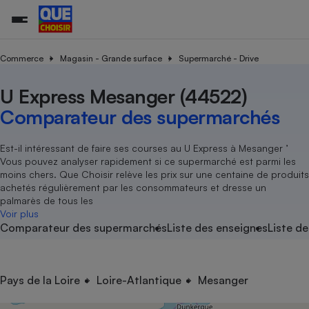
Commerce
Magasin - Grande surface
Supermarché - Drive
U Express Mesanger (44522)
Additifs a
Comparate
Comparatif
Comparateu
Comparatif
Comparateu
Comparatif
Comparati
Substances
Toutes les actualités
Tous les services
Tous nos combats
L’association
Organismes de défense 
Train
supermarc
cosmétiqu
Comparateur des supermarchés
Comparateu
Achat - Vente - Travaux
Démarche administrative
Enquêtes
Nos actions
Nos missions
Système judiciaire
Transport aérien
gratuit
Copropriété
Famille
Guides d'achat
Nos grandes victoires
Notre méthodologie
Est-il intéressant de faire ses courses au U Express à Mesanger ’
Location
Senior
Vous pouvez analyser rapidement si ce supermarché est parmi les
Comparateu
Comparate
Comparati
Comparatif
Comparate
Comparatif
Comparatif
Conseils
Les billets de la présidente
Notre financement
moins chers. Que Choisir relève les prix sur une centaine de produits
supermarc
électrique
Service marchand
Magasin - Grande surfac
Sport
Soumettre un litige
achetés régulièrement par les consommateurs et dresse un
Brèves
Nos associations locales
Nos partenaires
Air
palmarès de tous les
Marketing - Fidélisation
Vacances - Tourisme
Lettres types
Voir plus
Nous rejoindre
Nous rejoindre
Déchet
Comparateur des supermarchés
Liste des enseignes
Liste de
Méthode de vente - Abu
Rencontrer une association locale
Comparate
Comparatif
Comparatif
Comparatif
Comparatif
En savoir plus sur Que Choisir Ensemble
Eau
s
Agriculture
Achat - Vente - Location
Energie
Nutrition
Assurance auto
Pays de la Loire
Loire-Atlantique
Mesanger
-nous ?
Produit alimentaire
Carburant
Comparati
Comparati
Comparati
Comparate