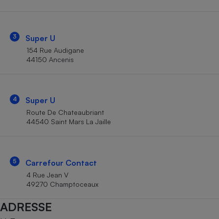
Téléphone mobile -
Smartphone
Plaque de cuisson à
induction
3
Super U
154 Rue Audigane
44150 Ancenis
Climatiseur -
Ventilateur
4
Super U
Antivirus
Route De Chateaubriant
44540 Saint Mars La Jaille
Climatiseur -
Ventilateur
5
Carrefour Contact
4 Rue Jean V
49270 Champtoceaux
ADRESSE