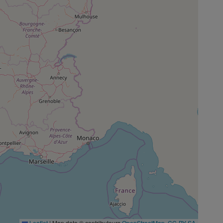
Leaflet
|
Map data © contributeurs
OpenStreetMap
,
CC-BY-SA