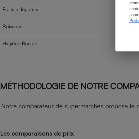
promo
Fruits et légumes
choix
param
Polit
Boissons
Hygiène Beauté
MÉTHODOLOGIE DE NOTRE COMP
Notre comparateur de supermarchés propose le nive
Les comparaisons de prix