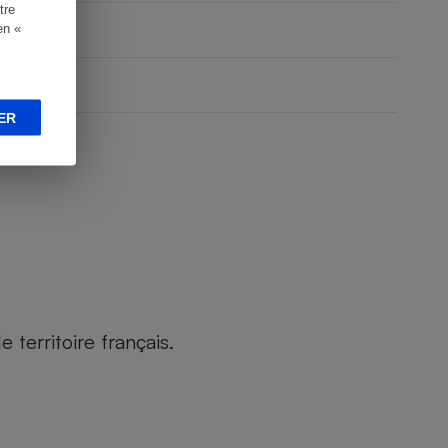
tre
en «
ER
territoire français.