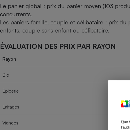
Le panier global : prix du panier moyen (103 produ
concurrents.
Les paniers famille, couple et célibataire : prix d
Cafetière à expresso
enfants, couple sans enfant ou célibataire.
ÉVALUATION DES PRIX PAR RAYON
Rayon
Bio
Robot ménager
Épicerie
Laitages
Que 
Viandes
l’aud