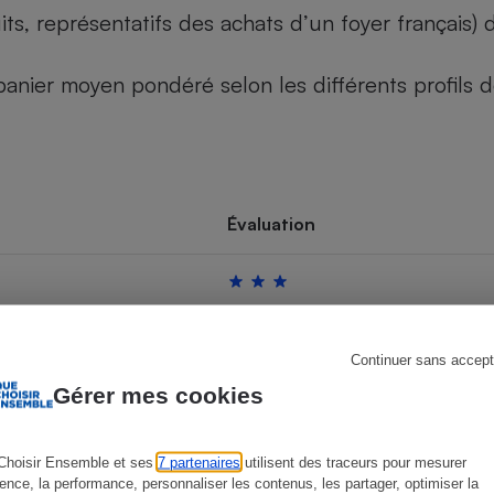
its, représentatifs des achats d’un foyer français
u panier moyen pondéré selon les différents profils
s
Réfrigérateur
Évaluation
Continuer sans accept
Gérer mes cookies
Choisir Ensemble et ses
7 partenaires
utilisent des traceurs pour mesurer
ience, la performance, personnaliser les contenus, les partager, optimiser la