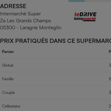
Radiateur électrique
ADRESSE
Intermarché Super
Téléphone mobile -
Za Les Grands Champs
Smartphone
Plaque de cuisson à
05300 - Laragne Monteglin
induction
PRIX PRATIQUÉS DANS CE SUPERMAR
Climatiseur -
Panier
P
Ventilateur
Global
3
Antivirus
Famille
5
Climatiseur -
Ventilateur
Couple
3
Célibataire
2