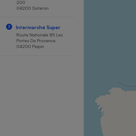
200
Internet
04200 Sisteron
Gros électroménager
Téléphonie
3
Intermarché Super
Petit électroménager 
Complément
Route Nationale 85 Les
alimentaire
Portes De Provence
Mutuelle
Assurance emprunteu
04200 Peipin
Matelas
Champa
boutei
Banque 
Téléviseur
Antimoustique
Lave-linge