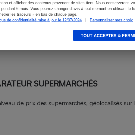
tion et afficher des contenus provenant de sites tiers. Nous conserverons vo
 pendant 6 mois. Vous pourrez changer d’avis à tout moment en utilisant le li
étrer les traceurs » en bas de chaque page.
ique de confidentialité mise à jour le 12/07/2024
|
Personnaliser mes choix
TOUT ACCEPTER & FERM
ARATEUR SUPERMARCHÉS
au de prix des supermarchés, géolocalisés sur le 