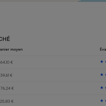
Électricité - Gaz
Appareil photo
numérique
Four encastrable
CHÉ
Lessive
anier moyen
Éva
64,10 €
39,61 €
Aspirateur
76,24 €
25,83 €