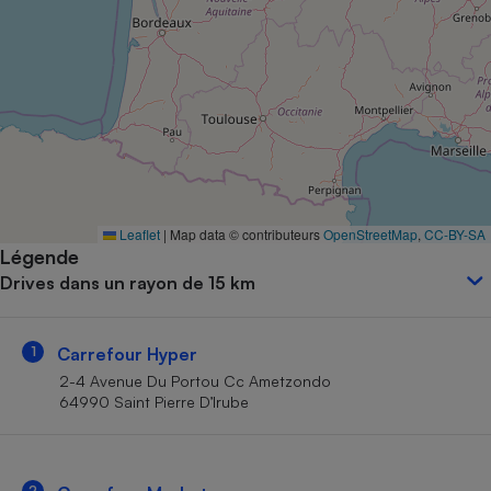
Petit électroménager - U
Complément
alimentaire
Mutuelle
Assurance emprunteur
Matelas
Champagne
Leaflet
|
Map data © contributeurs
OpenStreetMap
,
CC-BY-SA
bouteille
Banque en 
Légende
Drives dans un rayon de 15 km
Téléviseur
Antimoustique
Lave-linge
1
Carrefour Hyper
2-4 Avenue Du Portou Cc Ametzondo
64990 Saint Pierre D’Irube
Radiateur électrique
2