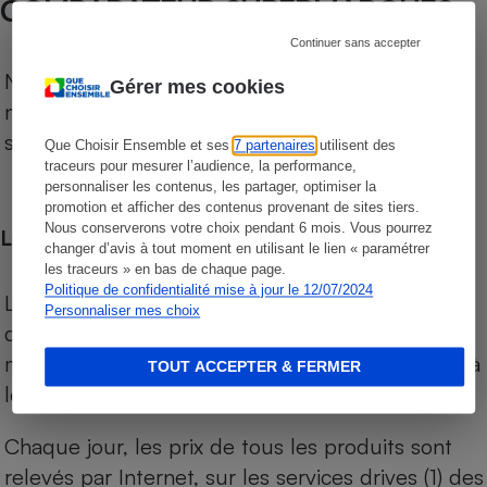
COMPARATEUR SUPERMARCHÉS
Continuer sans accepter
Notre comparateur de supermarchés propose le
Gérer mes cookies
niveau de prix des supermarchés, géolocalisés
sur le territoire français.
Que Choisir Ensemble et ses
7 partenaires
utilisent des
traceurs pour mesurer l’audience, la performance,
personnaliser les contenus, les partager, optimiser la
promotion et afficher des contenus provenant de sites tiers.
Nous conserverons votre choix pendant 6 mois. Vous pourrez
Les comparaisons de prix
changer d’avis à tout moment en utilisant le lien « paramétrer
les traceurs » en bas de chaque page.
Politique de confidentialité mise à jour le 12/07/2024
Les comparaisons sont réalisées sur l’ensemble
Personnaliser mes choix
des produits des magasins. Les produits de
marques de distributeurs (MDD) sont comparés à
TOUT ACCEPTER & FERMER
leurs équivalents chez leurs concurrents.
Chaque jour, les prix de tous les produits sont
relevés par Internet, sur les services drives (1) des