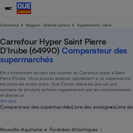
Commerce
Magasin - Grande surface
Supermarché - Drive
Carrefour Hyper Saint Pierre
Additifs a
Comparate
Comparatif
Comparateu
Comparatif
Comparateu
Comparatif
Comparati
Substances
Toutes les actualités
Tous les services
Tous nos combats
L’association
Organismes de défense 
Train
supermarc
cosmétiqu
D’Irube (64990)
Comparateur des
Comparateu
Achat - Vente - Travaux
Démarche administrative
Enquêtes
Nos actions
Nos missions
Système judiciaire
Transport aérien
gratuit
supermarchés
Copropriété
Famille
Guides d'achat
Nos grandes victoires
Notre méthodologie
Location
Senior
Comparateu
Comparate
Comparati
Comparatif
Comparate
Comparatif
Comparatif
Est-il intéressant de faire ses courses au Carrefour Hyper à Saint
Conseils
Les billets de la présidente
Notre financement
supermarc
électrique
Pierre D’Irube ’ Vous pouvez analyser rapidement si ce supermarché
Service marchand
Magasin - Grande surfac
Sport
Soumettre un litige
Brèves
Nos associations locales
Nos partenaires
est parmi les moins chers. Que Choisir relève les prix sur une
Air
Marketing - Fidélisation
Vacances - Tourisme
Lettres types
centaine de produits achetés régulièrement par les consommateurs
Nous rejoindre
Nous rejoindre
Déchet
et dresse un
Méthode de vente - Abu
Rencontrer une association locale
Comparate
Comparatif
Comparatif
Comparatif
Comparatif
Voir plus
En savoir plus sur Que Choisir Ensemble
Eau
Comparateur des supermarchés
Liste des enseignes
Liste de
s
Agriculture
Achat - Vente - Location
Energie
Nutrition
Assurance auto
-nous ?
Produit alimentaire
Carburant
Comparati
Comparati
Comparati
Comparate
Nouvelle-Aquitaine
Pyrénées-Atlantiques