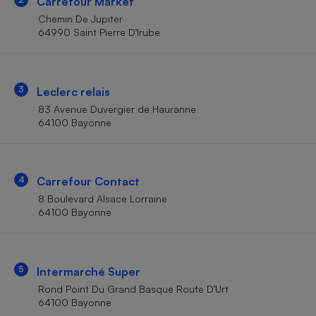
Carrefour Market
Téléphone mobile -
Smartphone
Chemin De Jupiter
Plaque de cuisson à
64990 Saint Pierre D’Irube
induction
3
Leclerc relais
Climatiseur -
83 Avenue Duvergier de Hauranne
Ventilateur
64100 Bayonne
Antivirus
4
Carrefour Contact
Climatiseur -
Ventilateur
8 Boulevard Alsace Lorraine
64100 Bayonne
5
Intermarché Super
Rond Point Du Grand Basque Route D’Urt
64100 Bayonne