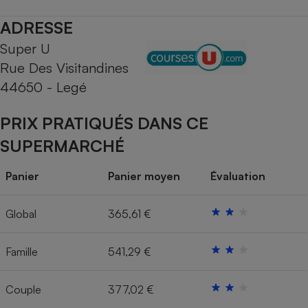
Téléphone mobile -
Smartphone
ADRESSE
Plaque de cuisson à
induction
Super U
Rue Des Visitandines
44650 - Legé
Climatiseur -
Ventilateur
PRIX PRATIQUÉS DANS CE
SUPERMARCHÉ
Antivirus
Panier
Panier moyen
Évaluation
Climatiseur -
Ventilateur
Global
365,61 €
Famille
541,29 €
Couple
377,02 €