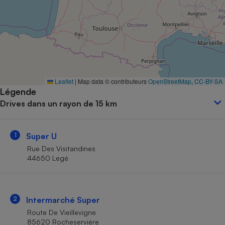
Petit électroménager - U
Complément
alimentaire
Mutuelle
Assurance emprunteur
Leaflet
|
Map data © contributeurs
OpenStreetMap
,
CC-BY-SA
Légende
Matelas
Champagne
Drives dans un rayon de 15 km
bouteille
Banque en 
Téléviseur
1
Super U
Antimoustique
Lave-linge
Rue Des Visitandines
44650 Legé
Radiateur électrique
2
Intermarché Super
Route De Vieillevigne
85620 Rocheservière