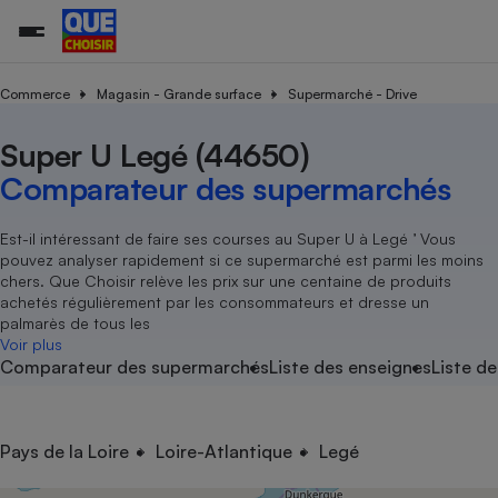
Commerce
Magasin - Grande surface
Supermarché - Drive
Super U Legé (44650)
Additifs a
Comparate
Comparatif
Comparateu
Comparatif
Comparateu
Comparatif
Comparati
Substances
Toutes les actualités
Tous les services
Tous nos combats
L’association
Organismes de défense 
Train
supermarc
cosmétiqu
Comparateur des supermarchés
Comparateu
Achat - Vente - Travaux
Démarche administrative
Enquêtes
Nos actions
Nos missions
Système judiciaire
Transport aérien
gratuit
Copropriété
Famille
Guides d'achat
Nos grandes victoires
Notre méthodologie
Est-il intéressant de faire ses courses au Super U à Legé ’ Vous
Location
Senior
pouvez analyser rapidement si ce supermarché est parmi les moins
Comparateu
Comparate
Comparati
Comparatif
Comparate
Comparatif
Comparatif
Conseils
Les billets de la présidente
Notre financement
chers. Que Choisir relève les prix sur une centaine de produits
supermarc
électrique
Service marchand
Magasin - Grande surfac
Sport
Soumettre un litige
achetés régulièrement par les consommateurs et dresse un
Brèves
Nos associations locales
Nos partenaires
Air
palmarès de tous les
Marketing - Fidélisation
Vacances - Tourisme
Lettres types
Voir plus
Nous rejoindre
Nous rejoindre
Déchet
Comparateur des supermarchés
Liste des enseignes
Liste de
Méthode de vente - Abu
Rencontrer une association locale
Comparate
Comparatif
Comparatif
Comparatif
Comparatif
En savoir plus sur Que Choisir Ensemble
Eau
s
Agriculture
Achat - Vente - Location
Energie
Nutrition
Assurance auto
Pays de la Loire
Loire-Atlantique
Legé
-nous ?
Produit alimentaire
Carburant
Comparati
Comparati
Comparati
Comparate