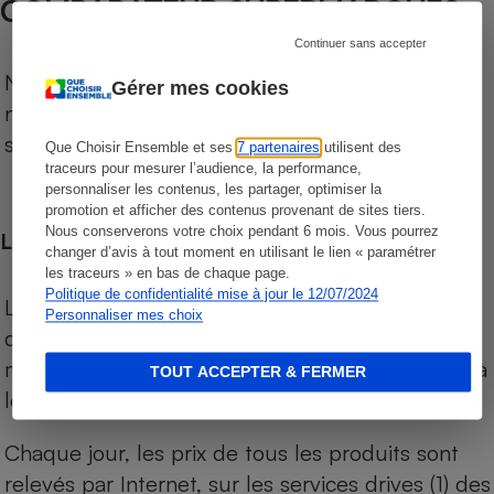
COMPARATEUR SUPERMARCHÉS
Continuer sans accepter
Notre comparateur de supermarchés propose le
Gérer mes cookies
niveau de prix des supermarchés, géolocalisés
sur le territoire français.
Que Choisir Ensemble et ses
7 partenaires
utilisent des
traceurs pour mesurer l’audience, la performance,
personnaliser les contenus, les partager, optimiser la
promotion et afficher des contenus provenant de sites tiers.
Nous conserverons votre choix pendant 6 mois. Vous pourrez
Les comparaisons de prix
changer d’avis à tout moment en utilisant le lien « paramétrer
les traceurs » en bas de chaque page.
Politique de confidentialité mise à jour le 12/07/2024
Les comparaisons sont réalisées sur l’ensemble
Personnaliser mes choix
des produits des magasins. Les produits de
marques de distributeurs (MDD) sont comparés à
TOUT ACCEPTER & FERMER
leurs équivalents chez leurs concurrents.
Chaque jour, les prix de tous les produits sont
relevés par Internet, sur les services drives (1) des