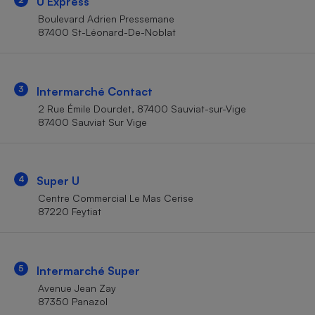
U Express
Téléphone mobile -
Smartphone
Boulevard Adrien Pressemane
Plaque de cuisson à
87400 St-Léonard-De-Noblat
induction
3
Intermarché Contact
Climatiseur -
2 Rue Émile Dourdet, 87400 Sauviat-sur-Vige
Ventilateur
87400 Sauviat Sur Vige
Antivirus
4
Super U
Climatiseur -
Ventilateur
Centre Commercial Le Mas Cerise
87220 Feytiat
5
Intermarché Super
Avenue Jean Zay
87350 Panazol