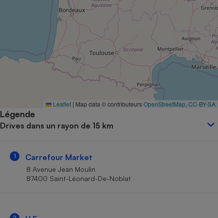
Petit électroménager - U
Complément
alimentaire
Mutuelle
Assurance emprunteur
Matelas
Champagne
Leaflet
|
Map data © contributeurs
OpenStreetMap
,
CC-BY-SA
bouteille
Banque en 
Légende
Drives dans un rayon de 15 km
Téléviseur
Antimoustique
Lave-linge
1
Carrefour Market
8 Avenue Jean Moulin
87400 Saint-Léonard-De-Noblat
Radiateur électrique
2