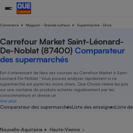
Commerce
Magasin - Grande surface
Supermarché - Drive
Carrefour Market Saint-Léonard-
Additifs a
Comparate
Comparatif
Comparateu
Comparatif
Comparateu
Comparatif
Comparati
Substances
Toutes les actualités
Tous les services
Tous nos combats
L’association
Organismes de défense 
Train
supermarc
cosmétiqu
De-Noblat (87400)
Comparateur
Comparateu
Achat - Vente - Travaux
Démarche administrative
Enquêtes
Nos actions
Nos missions
Système judiciaire
Transport aérien
gratuit
des supermarchés
Copropriété
Famille
Guides d'achat
Nos grandes victoires
Notre méthodologie
Location
Senior
Comparateu
Comparate
Comparati
Comparatif
Comparate
Comparatif
Comparatif
Est-il intéressant de faire ses courses au Carrefour Market à Saint-
Conseils
Les billets de la présidente
Notre financement
supermarc
électrique
Léonard-De-Noblat ’ Vous pouvez analyser rapidement si ce
Service marchand
Magasin - Grande surfac
Sport
Soumettre un litige
Brèves
Nos associations locales
Nos partenaires
supermarché est parmi les moins chers. Que Choisir relève les prix
Air
Marketing - Fidélisation
Vacances - Tourisme
Lettres types
sur une centaine de produits achetés régulièrement par les
Nous rejoindre
Nous rejoindre
Déchet
consommateurs et dresse un
Méthode de vente - Abu
Rencontrer une association locale
Comparate
Comparatif
Comparatif
Comparatif
Comparatif
Voir plus
En savoir plus sur Que Choisir Ensemble
Eau
Comparateur des supermarchés
Liste des enseignes
Liste de
s
Agriculture
Achat - Vente - Location
Energie
Nutrition
Assurance auto
-nous ?
Produit alimentaire
Carburant
Comparati
Comparati
Comparati
Comparate
Nouvelle-Aquitaine
Haute-Vienne