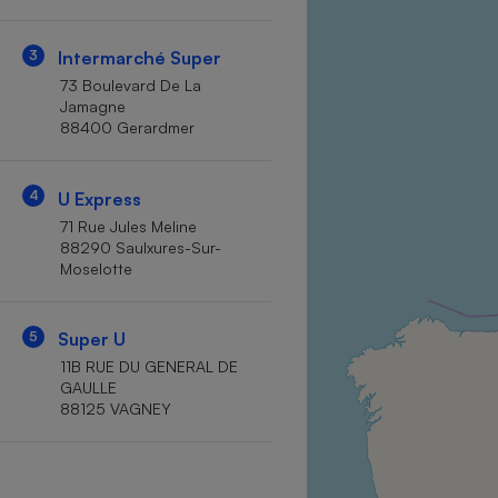
Internet
3
Intermarché Super
Gros électroménager
Téléphonie
73 Boulevard De La
Petit électroménager 
Jamagne
Complément
88400 Gerardmer
alimentaire
Mutuelle
Assurance emprunteu
4
U Express
71 Rue Jules Meline
88290 Saulxures-Sur-
Moselotte
Matelas
Champa
boutei
Banque 
5
Super U
Téléviseur
11B RUE DU GENERAL DE
Antimoustique
GAULLE
Lave-linge
88125 VAGNEY