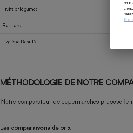
promo
Fruits et légumes
choix
param
Polit
Boissons
Hygiène Beauté
MÉTHODOLOGIE DE NOTRE COMP
Notre comparateur de supermarchés propose le nive
Les comparaisons de prix