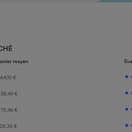
Électricité - Gaz
Appareil photo
numérique
Four encastrable
CHÉ
Lessive
anier moyen
Éva
64,10 €
38,49 €
Aspirateur
75,46 €
25,36 €