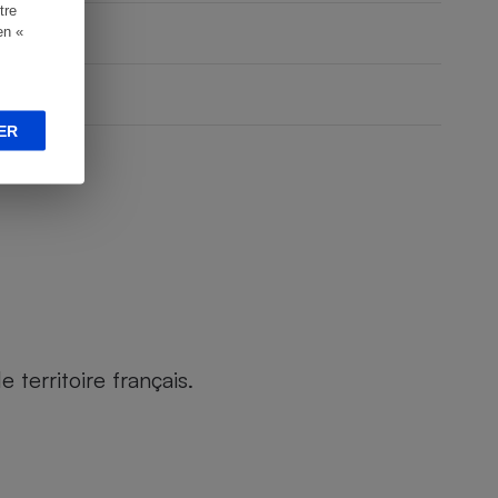
tre
en «
ER
territoire français.