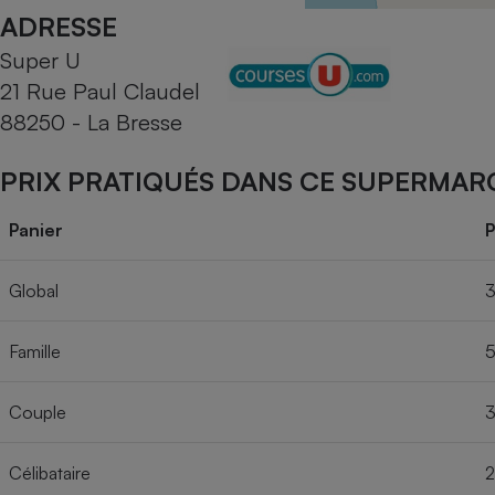
Radiateur électrique
ADRESSE
Super U
Téléphone mobile -
21 Rue Paul Claudel
Smartphone
Plaque de cuisson à
88250 - La Bresse
induction
PRIX PRATIQUÉS DANS CE SUPERMAR
Climatiseur -
Panier
P
Ventilateur
Global
3
Antivirus
Famille
5
Climatiseur -
Ventilateur
Couple
3
Célibataire
2