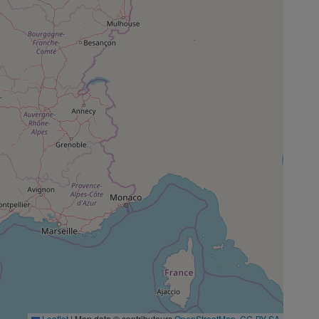
Leaflet
|
Map data © contributeurs
OpenStreetMap
,
CC-BY-SA