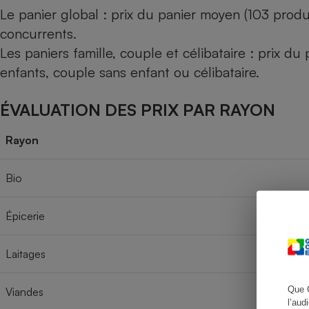
Le panier global : prix du panier moyen (103 produ
concurrents.
Les paniers famille, couple et célibataire : prix d
Cafetière à expresso
enfants, couple sans enfant ou célibataire.
ÉVALUATION DES PRIX PAR RAYON
Rayon
Bio
Robot ménager
Épicerie
Laitages
Que 
Viandes
l’aud