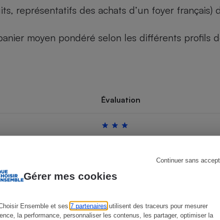
its, représentatifs des achats d’un foyer français
u panier moyen pondéré selon les différents profils
s
Réfrigérateur
Évaluation
Continuer sans accept
Gérer mes cookies
Choisir Ensemble et ses
7 partenaires
utilisent des traceurs pour mesurer
ience, la performance, personnaliser les contenus, les partager, optimiser la