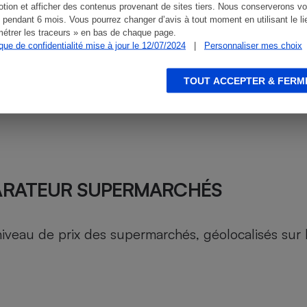
tion et afficher des contenus provenant de sites tiers. Nous conserverons vo
 pendant 6 mois. Vous pourrez changer d’avis à tout moment en utilisant le li
étrer les traceurs » en bas de chaque page.
ique de confidentialité mise à jour le 12/07/2024
|
Personnaliser mes choix
TOUT ACCEPTER & FERM
ARATEUR SUPERMARCHÉS
au de prix des supermarchés, géolocalisés sur le 