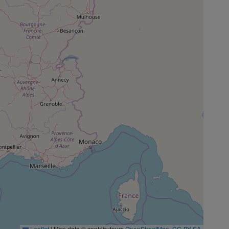
Leaflet
|
Map data © contributeurs
OpenStreetMap
,
CC-BY-SA