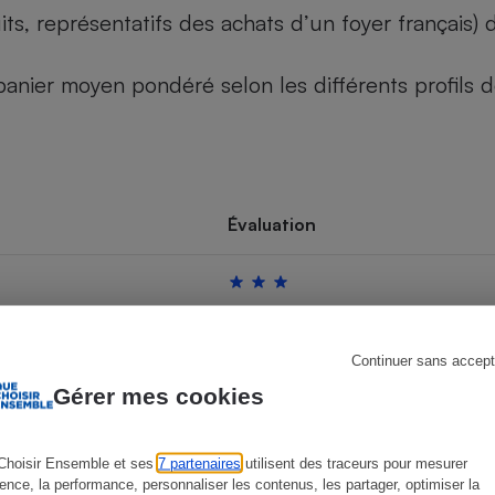
its, représentatifs des achats d’un foyer français
u panier moyen pondéré selon les différents profils
s
Réfrigérateur
Évaluation
Continuer sans accept
Gérer mes cookies
Choisir Ensemble et ses
7 partenaires
utilisent des traceurs pour mesurer
ience, la performance, personnaliser les contenus, les partager, optimiser la