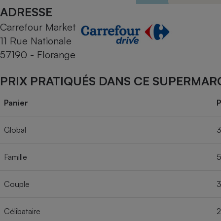
Radiateur électrique
ADRESSE
Carrefour Market
Téléphone mobile -
11 Rue Nationale
Smartphone
Plaque de cuisson à
57190 - Florange
induction
PRIX PRATIQUÉS DANS CE SUPERMAR
Climatiseur -
Panier
P
Ventilateur
Global
3
Antivirus
Famille
5
Climatiseur -
Ventilateur
Couple
3
Célibataire
2