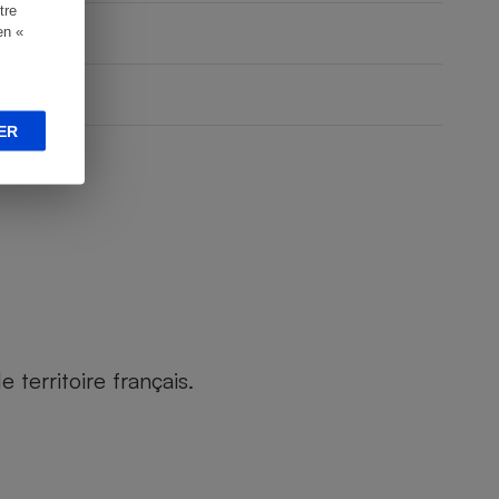
tre
en «
ER
territoire français.