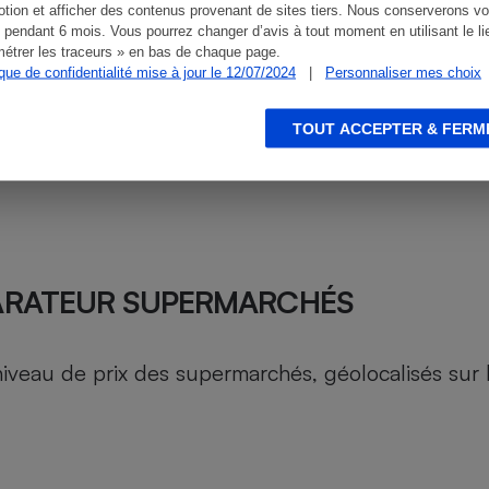
tion et afficher des contenus provenant de sites tiers. Nous conserverons vo
 pendant 6 mois. Vous pourrez changer d’avis à tout moment en utilisant le li
étrer les traceurs » en bas de chaque page.
ique de confidentialité mise à jour le 12/07/2024
|
Personnaliser mes choix
TOUT ACCEPTER & FERM
ARATEUR SUPERMARCHÉS
au de prix des supermarchés, géolocalisés sur le 