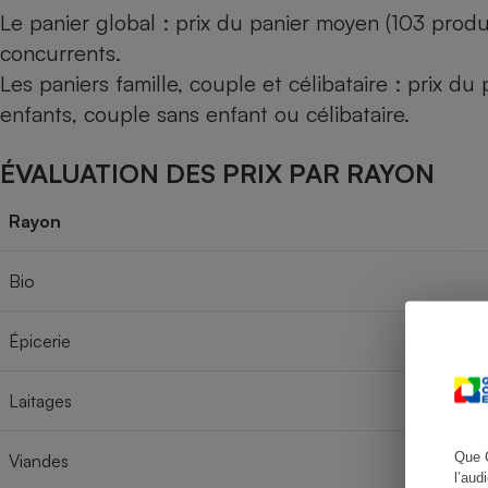
Le panier global : prix du panier moyen (103 produ
concurrents.
Les paniers famille, couple et célibataire : prix d
Cafetière à expresso
enfants, couple sans enfant ou célibataire.
ÉVALUATION DES PRIX PAR RAYON
Rayon
Bio
Robot ménager
Épicerie
Laitages
Que 
Viandes
l’aud