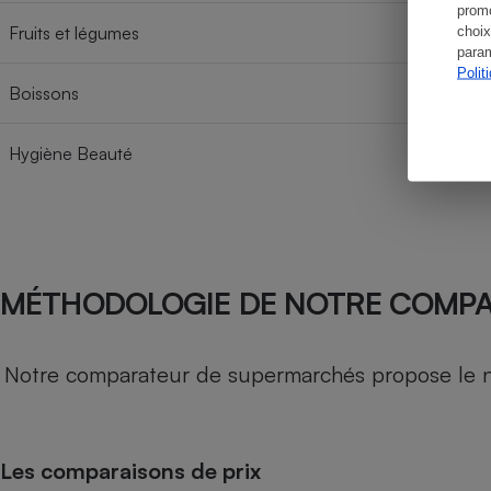
promo
Fruits et légumes
choix
param
Polit
Boissons
Hygiène Beauté
MÉTHODOLOGIE DE NOTRE COMP
Notre comparateur de supermarchés propose le nive
Les comparaisons de prix