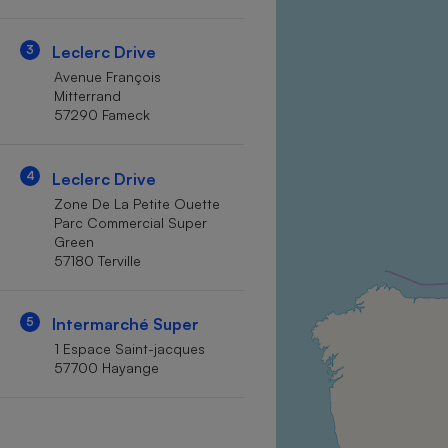
Internet
3
Leclerc Drive
Gros électroménager
Téléphonie
Avenue François
Petit électroménager 
Mitterrand
Complément
57290 Fameck
alimentaire
Mutuelle
Assurance emprunteu
4
Leclerc Drive
Zone De La Petite Ouette
Parc Commercial Super
Green
Matelas
Champa
57180 Terville
boutei
Banque 
Téléviseur
5
Intermarché Super
Antimoustique
1 Espace Saint-jacques
Lave-linge
57700 Hayange