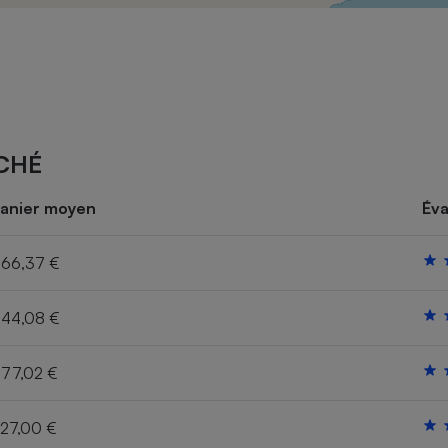
Électricité - Gaz
Appareil photo
numérique
Four encastrable
CHÉ
Lessive
anier moyen
Éva
66,37 €
44,08 €
Aspirateur
77,02 €
27,00 €