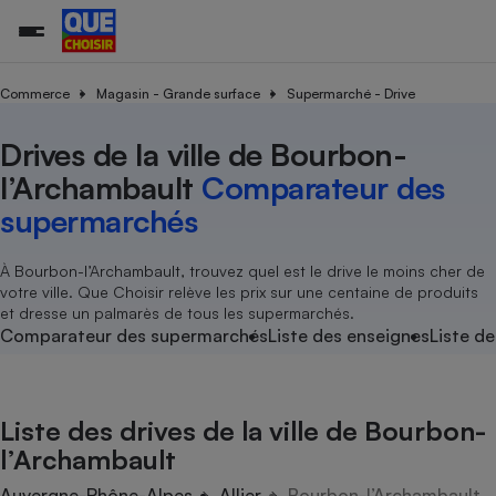
Commerce
Magasin - Grande surface
Supermarché - Drive
Drives de la ville de Bourbon-
Additifs a
Comparate
Comparatif
Comparateu
Comparatif
Comparateu
Comparatif
Comparati
Substances
Toutes les actualités
Tous les services
Tous nos combats
L’association
Organismes de défense 
Train
supermarc
cosmétiqu
l’Archambault
Comparateur des
Comparateu
Achat - Vente - Travaux
Démarche administrative
Enquêtes
Nos actions
Nos missions
Système judiciaire
Transport aérien
gratuit
supermarchés
Copropriété
Famille
Guides d'achat
Nos grandes victoires
Notre méthodologie
Location
Senior
Comparateu
Comparate
Comparati
Comparatif
Comparate
Comparatif
Comparatif
À Bourbon-l’Archambault, trouvez quel est le drive le moins cher de
Conseils
Les billets de la présidente
Notre financement
supermarc
électrique
votre ville. Que Choisir relève les prix sur une centaine de produits
Service marchand
Magasin - Grande surfac
Sport
Soumettre un litige
Brèves
Nos associations locales
Nos partenaires
et dresse un palmarès de tous les supermarchés.
Air
Marketing - Fidélisation
Vacances - Tourisme
Lettres types
Comparateur des supermarchés
Liste des enseignes
Liste de
Nous rejoindre
Nous rejoindre
Déchet
Méthode de vente - Abu
Rencontrer une association locale
Comparate
Comparatif
Comparatif
Comparatif
Comparatif
En savoir plus sur Que Choisir Ensemble
Eau
s
Agriculture
Achat - Vente - Location
Liste des drives de la ville de Bourbon-
Energie
Nutrition
Assurance auto
l’Archambault
-nous ?
Produit alimentaire
Carburant
Comparati
Comparati
Comparati
Comparate
Auvergne-Rhône-Alpes
Allier
Bourbon-l’Archambault