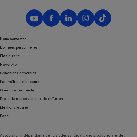
Téléphone mobile -
Smartphone
Plaque de cuisson à
induction
Nous contacter
Climatiseur -
Données personnelles
Ventilateur
Plan du site
Newsletter
Antivirus
Conditions générales
Climatiseur -
Paramétrer les traceurs
Ventilateur
Questions fréquentes
Droits de reproduction et de diffusion
Mentions légales
Panel
Association indépendante de l’État, des syndicats, des producteurs et des