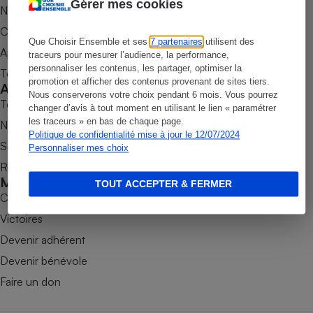
Gérer mes cookies
Nos newsletters
Petit électroménager - U
Commander une parution
Complément
alimentaire
Que Choisir Ensemble et ses
7 partenaires
utilisent des
Appli Quel Produit
traceurs pour mesurer l’audience, la performance,
Mutuelle
Assurance emprunteur
personnaliser les contenus, les partager, optimiser la
Tous nos tests de produits
promotion et afficher des contenus provenant de sites tiers.
Accompagner
Nous conserverons votre choix pendant 6 mois. Vous pourrez
Tous nos comparateurs
changer d’avis à tout moment en utilisant le lien « paramétrer
les traceurs » en bas de chaque page.
Nos services
Matelas
Politique de confidentialité mise à jour le 12/07/2024
Champagne
Soumettre un litige
Personnaliser mes choix
bouteille
Banque en 
Rencontrer une association locale
Mobiliser
Téléviseur
TOUT ACCEPTER & FERMER
Combats
Antimoustique
Lave-linge
Victoires
Devenir adhérent
Devenir bénévole
Radiateur électrique
Faire un don