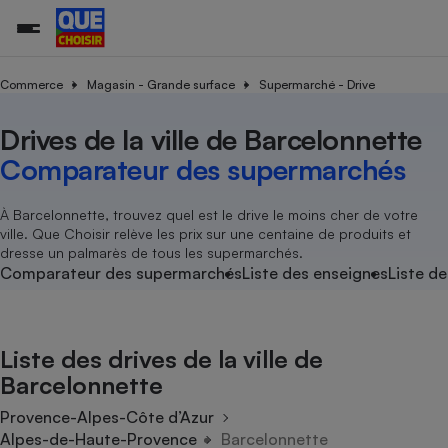
Commerce
Magasin - Grande surface
Supermarché - Drive
Drives de la ville de Barcelonnette
Additifs a
Comparate
Comparatif
Comparateu
Comparatif
Comparateu
Comparatif
Comparati
Substances
Toutes les actualités
Tous les services
Tous nos combats
L’association
Organismes de défense 
Train
supermarc
cosmétiqu
Comparateur des supermarchés
Comparateu
Achat - Vente - Travaux
Démarche administrative
Enquêtes
Nos actions
Nos missions
Système judiciaire
Transport aérien
gratuit
Copropriété
Famille
Guides d'achat
Nos grandes victoires
Notre méthodologie
À Barcelonnette, trouvez quel est le drive le moins cher de votre
Location
Senior
ville. Que Choisir relève les prix sur une centaine de produits et
Comparateu
Comparate
Comparati
Comparatif
Comparate
Comparatif
Comparatif
Conseils
Les billets de la présidente
Notre financement
dresse un palmarès de tous les supermarchés.
supermarc
électrique
Service marchand
Magasin - Grande surfac
Sport
Soumettre un litige
Comparateur des supermarchés
Liste des enseignes
Liste de
Brèves
Nos associations locales
Nos partenaires
Air
Marketing - Fidélisation
Vacances - Tourisme
Lettres types
Nous rejoindre
Nous rejoindre
Déchet
Méthode de vente - Abu
Rencontrer une association locale
Comparate
Comparatif
Comparatif
Comparatif
Comparatif
En savoir plus sur Que Choisir Ensemble
Liste des drives de la ville de
Eau
s
Agriculture
Achat - Vente - Location
Barcelonnette
Energie
Nutrition
Assurance auto
Provence-Alpes-Côte d’Azur
-nous ?
Produit alimentaire
Carburant
Comparati
Comparati
Comparati
Comparate
Alpes-de-Haute-Provence
Barcelonnette