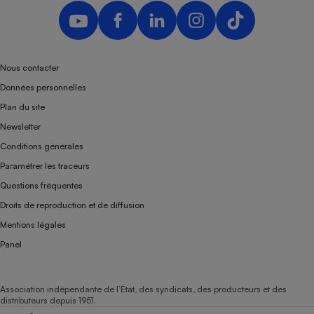
Téléphone mobile -
Smartphone
Plaque de cuisson à
induction
Nous contacter
Données personnelles
Climatiseur -
Plan du site
Ventilateur
Newsletter
Conditions générales
Antivirus
Paramétrer les traceurs
Climatiseur -
Questions fréquentes
Ventilateur
Droits de reproduction et de diffusion
Mentions légales
Panel
Association indépendante de l’État, des syndicats, des producteurs et des
distributeurs depuis 1951.