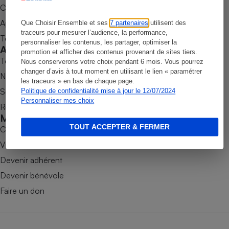
Commander une parution
Petit électroménager - U
Appli Quel Produit
Complément
Que Choisir Ensemble et ses
7 partenaires
utilisent des
alimentaire
traceurs pour mesurer l’audience, la performance,
Tous nos tests de produits
Mutuelle
personnaliser les contenus, les partager, optimiser la
Assurance emprunteur
Accompagner
promotion et afficher des contenus provenant de sites tiers.
Tous nos comparateurs
Nous conserverons votre choix pendant 6 mois. Vous pourrez
changer d’avis à tout moment en utilisant le lien « paramétrer
Nos services
les traceurs » en bas de chaque page.
Soumettre un litige
Politique de confidentialité mise à jour le 12/07/2024
Matelas
Personnaliser mes choix
Champagne
Rencontrer une association locale
bouteille
Mobiliser
Banque en 
TOUT ACCEPTER & FERMER
Combats
Téléviseur
Victoires
Antimoustique
Lave-linge
Devenir adhérent
Devenir bénévole
Faire un don
Radiateur électrique