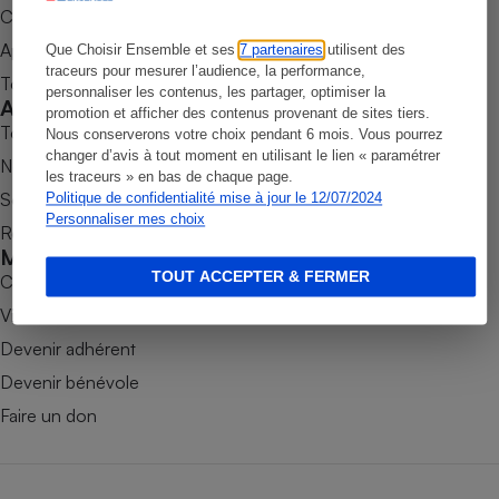
Commander une parution
Petit électroménager - U
Appli Quel Produit
Complément
Que Choisir Ensemble et ses
7 partenaires
utilisent des
alimentaire
traceurs pour mesurer l’audience, la performance,
Tous nos tests de produits
Mutuelle
personnaliser les contenus, les partager, optimiser la
Assurance emprunteur
Accompagner
promotion et afficher des contenus provenant de sites tiers.
Tous nos comparateurs
Nous conserverons votre choix pendant 6 mois. Vous pourrez
changer d’avis à tout moment en utilisant le lien « paramétrer
Nos services
les traceurs » en bas de chaque page.
Soumettre un litige
Politique de confidentialité mise à jour le 12/07/2024
Matelas
Personnaliser mes choix
Champagne
Rencontrer une association locale
bouteille
Mobiliser
Banque en 
TOUT ACCEPTER & FERMER
Combats
Téléviseur
Victoires
Antimoustique
Lave-linge
Devenir adhérent
Devenir bénévole
Faire un don
Radiateur électrique