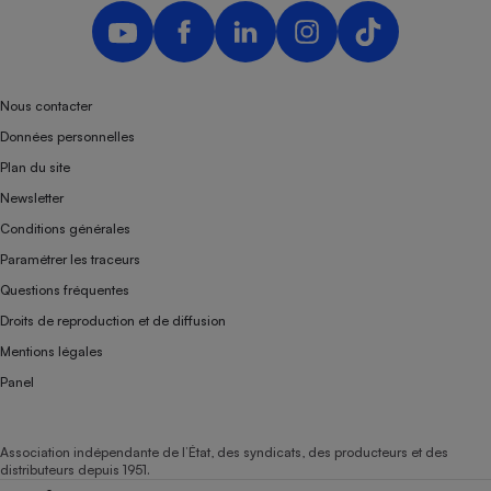
Téléphone mobile -
Smartphone
Plaque de cuisson à
induction
Nous contacter
Données personnelles
Climatiseur -
Plan du site
Ventilateur
Newsletter
Conditions générales
Antivirus
Paramétrer les traceurs
Climatiseur -
Questions fréquentes
Ventilateur
Droits de reproduction et de diffusion
Mentions légales
Panel
Association indépendante de l’État, des syndicats, des producteurs et des
distributeurs depuis 1951.