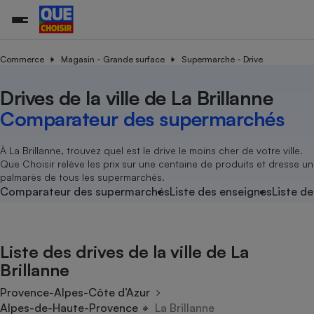
Commerce
Magasin - Grande surface
Supermarché - Drive
Drives de la ville de La Brillanne
Additifs a
Comparate
Comparatif
Comparateu
Comparatif
Comparateu
Comparatif
Comparati
Substances
Toutes les actualités
Tous les services
Tous nos combats
L’association
Organismes de défense 
Train
supermarc
cosmétiqu
Comparateur des supermarchés
Comparateu
Achat - Vente - Travaux
Démarche administrative
Enquêtes
Nos actions
Nos missions
Système judiciaire
Transport aérien
gratuit
Copropriété
Famille
Guides d'achat
Nos grandes victoires
Notre méthodologie
À La Brillanne, trouvez quel est le drive le moins cher de votre ville.
Location
Senior
Que Choisir relève les prix sur une centaine de produits et dresse un
Comparateu
Comparate
Comparati
Comparatif
Comparate
Comparatif
Comparatif
Conseils
Les billets de la présidente
Notre financement
palmarès de tous les supermarchés.
supermarc
électrique
Service marchand
Magasin - Grande surfac
Sport
Soumettre un litige
Comparateur des supermarchés
Liste des enseignes
Liste de
Brèves
Nos associations locales
Nos partenaires
Air
Marketing - Fidélisation
Vacances - Tourisme
Lettres types
Nous rejoindre
Nous rejoindre
Déchet
Méthode de vente - Abu
Rencontrer une association locale
Comparate
Comparatif
Comparatif
Comparatif
Comparatif
En savoir plus sur Que Choisir Ensemble
Liste des drives de la ville de La
Eau
s
Agriculture
Achat - Vente - Location
Brillanne
Energie
Nutrition
Assurance auto
Provence-Alpes-Côte d’Azur
-nous ?
Produit alimentaire
Carburant
Comparati
Comparati
Comparati
Comparate
Alpes-de-Haute-Provence
La Brillanne