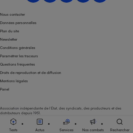
Téléphone mobile -
Smartphone
Plaque de cuisson à
Nous contacter
induction
Données personnelles
Plan du site
Newsletter
Climatiseur -
Conditions générales
Ventilateur
Paramétrer les traceurs
Questions fréquentes
Antivirus
Droits de reproduction et de diffusion
Climatiseur -
Mentions légales
Ventilateur
Panel
Association indépendante de l’État, des syndicats, des producteurs et des
distributeurs depuis 1951.
Tests
Actus
Services
Nos combats
Rechercher