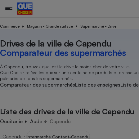
Commerce
Magasin - Grande surface
Supermarché - Drive
Drives de la ville de Capendu
Additifs a
Comparate
Comparatif
Comparateu
Comparatif
Comparateu
Comparatif
Comparati
Substances
Toutes les actualités
Tous les services
Tous nos combats
L’association
Organismes de défense 
Train
supermarc
cosmétiqu
Comparateur des supermarchés
Comparateu
Achat - Vente - Travaux
Démarche administrative
Enquêtes
Nos actions
Nos missions
Système judiciaire
Transport aérien
gratuit
Copropriété
Famille
Guides d'achat
Nos grandes victoires
Notre méthodologie
À Capendu, trouvez quel est le drive le moins cher de votre ville.
Location
Senior
Que Choisir relève les prix sur une centaine de produits et dresse un
Comparateu
Comparate
Comparati
Comparatif
Comparate
Comparatif
Comparatif
Conseils
Les billets de la présidente
Notre financement
palmarès de tous les supermarchés.
supermarc
électrique
Service marchand
Magasin - Grande surfac
Sport
Soumettre un litige
Comparateur des supermarchés
Liste des enseignes
Liste de
Brèves
Nos associations locales
Nos partenaires
Air
Marketing - Fidélisation
Vacances - Tourisme
Lettres types
Nous rejoindre
Nous rejoindre
Déchet
Méthode de vente - Abu
Rencontrer une association locale
Comparate
Comparatif
Comparatif
Comparatif
Comparatif
En savoir plus sur Que Choisir Ensemble
Liste des drives de la ville de Capendu
Eau
s
Agriculture
Achat - Vente - Location
Energie
Occitanie
Aude
Capendu
Nutrition
Assurance auto
-nous ?
Produit alimentaire
Carburant
Comparati
Comparati
Comparati
Comparate
Capendu
:
Intermarché Contact-Capendu