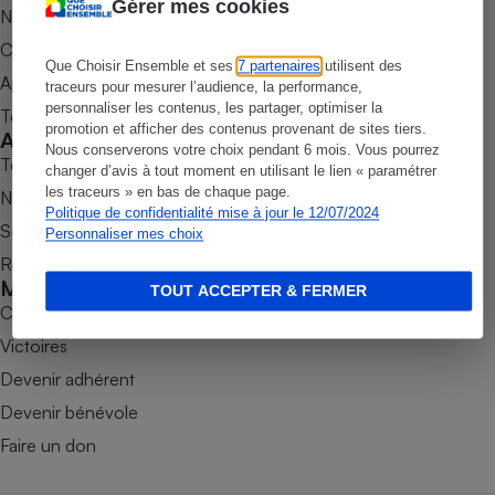
Gérer mes cookies
Nos newsletters
Petit électroménager - U
Commander une parution
Complément
alimentaire
Que Choisir Ensemble et ses
7 partenaires
utilisent des
Appli Quel Produit
traceurs pour mesurer l’audience, la performance,
Mutuelle
Assurance emprunteur
personnaliser les contenus, les partager, optimiser la
Tous nos tests de produits
promotion et afficher des contenus provenant de sites tiers.
Accompagner
Nous conserverons votre choix pendant 6 mois. Vous pourrez
Tous nos comparateurs
changer d’avis à tout moment en utilisant le lien « paramétrer
les traceurs » en bas de chaque page.
Nos services
Matelas
Politique de confidentialité mise à jour le 12/07/2024
Champagne
Soumettre un litige
Personnaliser mes choix
bouteille
Banque en 
Rencontrer une association locale
Mobiliser
Téléviseur
TOUT ACCEPTER & FERMER
Combats
Antimoustique
Lave-linge
Victoires
Devenir adhérent
Devenir bénévole
Radiateur électrique
Faire un don