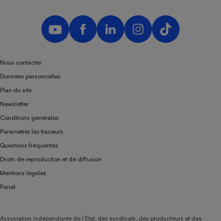
Téléphone mobile -
Smartphone
Plaque de cuisson à
induction
Nous contacter
Climatiseur -
Données personnelles
Ventilateur
Plan du site
Newsletter
Antivirus
Conditions générales
Climatiseur -
Paramétrer les traceurs
Ventilateur
Questions fréquentes
Droits de reproduction et de diffusion
Mentions légales
Panel
Association indépendante de l’État, des syndicats, des producteurs et des