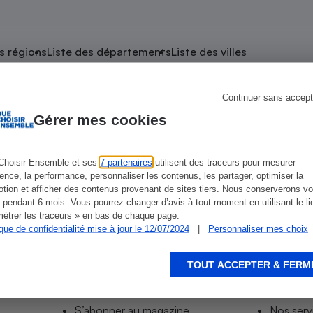
atif sèche-linge
atif smartphone
atif nettoyeur haute
ateur mutuelle
on
s régions
Liste des départements
Liste des villes
Réparation
Obsèques - Pompes
teur des devis d’opticiens
Continuer sans accept
 Blainville-sur-Orne
funèbres
eur-congélateur
dio
 robot
Gérer mes cookies
nduction
son
ranulés
irante
e multifonction
électrique
Choisir Ensemble et ses
7 partenaires
utilisent des traceurs pour mesurer
ience, la performance, personnaliser les contenus, les partager, optimiser la
Panneaux
r mobile
r portable
tion et afficher des contenus provenant de sites tiers. Nous conserverons vo
photovoltaïques
 pendant 6 mois. Vous pourrez changer d’avis à tout moment en utilisant le li
 Médicament
 balai
étrer les traceurs » en bas de chaque page.
ique de confidentialité mise à jour le 12/07/2024
|
Personnaliser mes choix
omplémentaire santé
 traîneau
ctile
Circuits courts et
alimentation locale
Puériculture - Produit
 automatique
pour bébé
TOUT ACCEPTER & FERM
Informer
Acco
Banque en ligne
seur
S’abonner au site
Tous no
vapeur
S’abonner au magazine
Nos serv