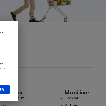
er
tre
en «
ER
mpagner
Mobiliser
s comparateurs
Combats
ices
Victoires