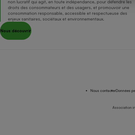
non lucratif qui agit, en toute indépendance, pour défendre les
Internet
droits des consommateurs et des usagers, et promouvoir une
consommation responsable, accessible et respectueuse des
Gros électroménager
Téléphonie
enjeux sanitaires, sociétaux et environnementaux.
Petit électroménager 
Nous découvrir
Complément
alimentaire
Mutuelle
Assurance emprunteu
Matelas
Champa
boutei
Banque 
Nous contacter
Données pe
Téléviseur
Antimoustique
Lave-linge
Association i