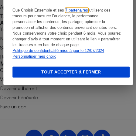
Appli Quel Produit
Petit électroménager - U
Que Choisir Ensemble et ses
7 partenaires
utilisent des
Complément
Tous nos tests de produits
traceurs pour mesurer l’audience, la performance,
alimentaire
Accompagner
personnaliser les contenus, les partager, optimiser la
Mutuelle
Assurance emprunteur
promotion et afficher des contenus provenant de sites tiers.
Tous nos comparateurs
Nous conserverons votre choix pendant 6 mois. Vous pourrez
Nos services
changer d’avis à tout moment en utilisant le lien « paramétrer
les traceurs » en bas de chaque page.
Soumettre un litige
Politique de confidentialité mise à jour le 12/07/2024
Rencontrer une association locale
Personnaliser mes choix
Matelas
Champagne
Mobiliser
bouteille
Banque en 
Combats
TOUT ACCEPTER & FERMER
Téléviseur
Victoires
Antimoustique
Devenir adhérent
Lave-linge
Devenir bénévole
Faire un don
Radiateur électrique