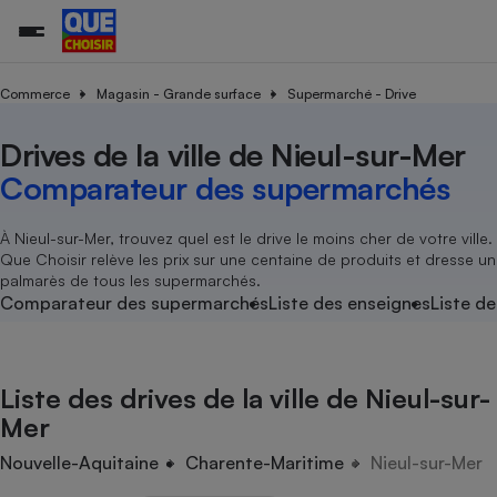
Commerce
Magasin - Grande surface
Supermarché - Drive
Drives de la ville de Nieul-sur-Mer
Additifs a
Comparate
Comparatif
Comparateu
Comparatif
Comparateu
Comparatif
Comparati
Substances
Toutes les actualités
Tous les services
Tous nos combats
L’association
Organismes de défense 
Train
supermarc
cosmétiqu
Comparateur des supermarchés
Comparateu
Achat - Vente - Travaux
Démarche administrative
Enquêtes
Nos actions
Nos missions
Système judiciaire
Transport aérien
gratuit
Copropriété
Famille
Guides d'achat
Nos grandes victoires
Notre méthodologie
À Nieul-sur-Mer, trouvez quel est le drive le moins cher de votre ville.
Location
Senior
Que Choisir relève les prix sur une centaine de produits et dresse un
Comparateu
Comparate
Comparati
Comparatif
Comparate
Comparatif
Comparatif
Conseils
Les billets de la présidente
Notre financement
palmarès de tous les supermarchés.
supermarc
électrique
Service marchand
Magasin - Grande surfac
Sport
Soumettre un litige
Comparateur des supermarchés
Liste des enseignes
Liste de
Brèves
Nos associations locales
Nos partenaires
Air
Marketing - Fidélisation
Vacances - Tourisme
Lettres types
Nous rejoindre
Nous rejoindre
Déchet
Méthode de vente - Abu
Rencontrer une association locale
Comparate
Comparatif
Comparatif
Comparatif
Comparatif
En savoir plus sur Que Choisir Ensemble
Liste des drives de la ville de Nieul-sur-
Eau
s
Agriculture
Achat - Vente - Location
Mer
Energie
Nutrition
Assurance auto
Nouvelle-Aquitaine
Charente-Maritime
Nieul-sur-Mer
-nous ?
Produit alimentaire
Carburant
Comparati
Comparati
Comparati
Comparate