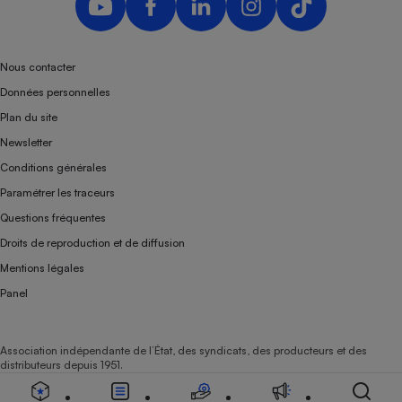
Téléphone mobile -
Smartphone
Plaque de cuisson à
induction
Nous contacter
Données personnelles
Plan du site
Climatiseur -
Newsletter
Ventilateur
Conditions générales
Paramétrer les traceurs
Antivirus
Questions fréquentes
Climatiseur -
Droits de reproduction et de diffusion
Ventilateur
Mentions légales
Panel
Association indépendante de l’État, des syndicats, des producteurs et des
distributeurs depuis 1951.