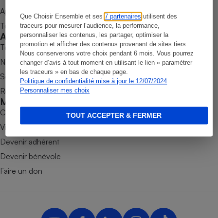
Appli Quel Produit
Petit électroménager - U
Que Choisir Ensemble et ses
7 partenaires
utilisent des
Complément
Tous nos tests de produits
traceurs pour mesurer l’audience, la performance,
alimentaire
Accompagner
personnaliser les contenus, les partager, optimiser la
Mutuelle
Assurance emprunteur
promotion et afficher des contenus provenant de sites tiers.
Tous nos comparateurs
Nous conserverons votre choix pendant 6 mois. Vous pourrez
Nos services
changer d’avis à tout moment en utilisant le lien « paramétrer
les traceurs » en bas de chaque page.
Soumettre un litige
Politique de confidentialité mise à jour le 12/07/2024
Rencontrer une association locale
Personnaliser mes choix
Matelas
Champagne
Mobiliser
bouteille
Banque en 
Combats
TOUT ACCEPTER & FERMER
Téléviseur
Victoires
Antimoustique
Devenir adhérent
Lave-linge
Devenir bénévole
Faire un don
Radiateur électrique