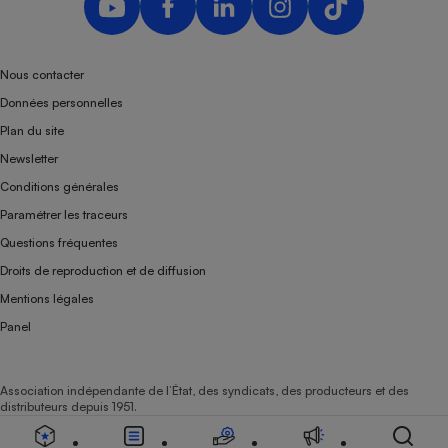
Téléphone mobile -
Smartphone
Plaque de cuisson à
induction
Nous contacter
Données personnelles
Plan du site
Climatiseur -
Newsletter
Ventilateur
Conditions générales
Paramétrer les traceurs
Antivirus
Questions fréquentes
Climatiseur -
Droits de reproduction et de diffusion
Ventilateur
Mentions légales
Panel
Association indépendante de l’État, des syndicats, des producteurs et des
distributeurs depuis 1951.