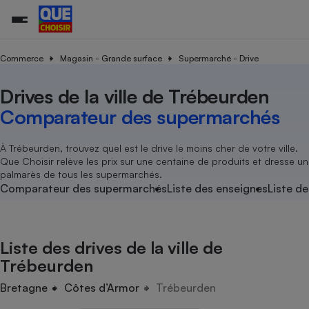
Commerce
Magasin - Grande surface
Supermarché - Drive
Drives de la ville de Trébeurden
Additifs a
Comparate
Comparatif
Comparateu
Comparatif
Comparateu
Comparatif
Comparati
Substances
Toutes les actualités
Tous les services
Tous nos combats
L’association
Organismes de défense 
Train
supermarc
cosmétiqu
Comparateur des supermarchés
Comparateu
Achat - Vente - Travaux
Démarche administrative
Enquêtes
Nos actions
Nos missions
Système judiciaire
Transport aérien
gratuit
Copropriété
Famille
Guides d'achat
Nos grandes victoires
Notre méthodologie
À Trébeurden, trouvez quel est le drive le moins cher de votre ville.
Location
Senior
Que Choisir relève les prix sur une centaine de produits et dresse un
Comparateu
Comparate
Comparati
Comparatif
Comparate
Comparatif
Comparatif
Conseils
Les billets de la présidente
Notre financement
palmarès de tous les supermarchés.
supermarc
électrique
Service marchand
Magasin - Grande surfac
Sport
Soumettre un litige
Comparateur des supermarchés
Liste des enseignes
Liste de
Brèves
Nos associations locales
Nos partenaires
Air
Marketing - Fidélisation
Vacances - Tourisme
Lettres types
Nous rejoindre
Nous rejoindre
Déchet
Méthode de vente - Abu
Rencontrer une association locale
Comparate
Comparatif
Comparatif
Comparatif
Comparatif
En savoir plus sur Que Choisir Ensemble
Liste des drives de la ville de
Eau
s
Agriculture
Achat - Vente - Location
Trébeurden
Energie
Nutrition
Assurance auto
Bretagne
Côtes d’Armor
Trébeurden
-nous ?
Produit alimentaire
Carburant
Comparati
Comparati
Comparati
Comparate