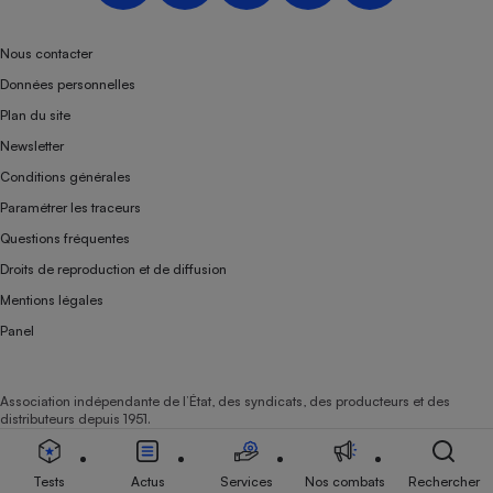
Téléphone mobile -
Smartphone
Plaque de cuisson à
Nous contacter
induction
Données personnelles
Plan du site
Newsletter
Climatiseur -
Conditions générales
Ventilateur
Paramétrer les traceurs
Questions fréquentes
Antivirus
Droits de reproduction et de diffusion
Climatiseur -
Mentions légales
Ventilateur
Panel
Association indépendante de l’État, des syndicats, des producteurs et des
distributeurs depuis 1951.
Tests
Actus
Services
Nos combats
Rechercher