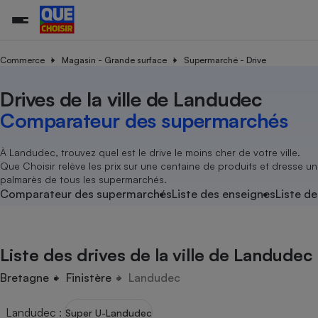
Commerce
Magasin - Grande surface
Supermarché - Drive
Drives de la ville de Landudec
Additifs a
Comparate
Comparatif
Comparateu
Comparatif
Comparateu
Comparatif
Comparati
Substances
Toutes les actualités
Tous les services
Tous nos combats
L’association
Organismes de défense 
Train
supermarc
cosmétiqu
Comparateur des supermarchés
Comparateu
Achat - Vente - Travaux
Démarche administrative
Enquêtes
Nos actions
Nos missions
Système judiciaire
Transport aérien
gratuit
Copropriété
Famille
Guides d'achat
Nos grandes victoires
Notre méthodologie
À Landudec, trouvez quel est le drive le moins cher de votre ville.
Location
Senior
Que Choisir relève les prix sur une centaine de produits et dresse un
Comparateu
Comparate
Comparati
Comparatif
Comparate
Comparatif
Comparatif
Conseils
Les billets de la présidente
Notre financement
palmarès de tous les supermarchés.
supermarc
électrique
Service marchand
Magasin - Grande surfac
Sport
Soumettre un litige
Comparateur des supermarchés
Liste des enseignes
Liste de
Brèves
Nos associations locales
Nos partenaires
Air
Marketing - Fidélisation
Vacances - Tourisme
Lettres types
Nous rejoindre
Nous rejoindre
Déchet
Méthode de vente - Abu
Rencontrer une association locale
Comparate
Comparatif
Comparatif
Comparatif
Comparatif
En savoir plus sur Que Choisir Ensemble
Liste des drives de la ville de Landudec
Eau
s
Agriculture
Achat - Vente - Location
Energie
Bretagne
Finistère
Landudec
Nutrition
Assurance auto
-nous ?
Produit alimentaire
Carburant
Comparati
Comparati
Comparati
Comparate
Landudec
:
Super U-Landudec