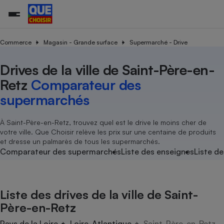
Commerce
Magasin - Grande surface
Supermarché - Drive
Drives de la ville de Saint-Père-en-
Additifs a
Comparate
Comparatif
Comparateu
Comparatif
Comparateu
Comparatif
Comparati
Substances
Toutes les actualités
Tous les services
Tous nos combats
L’association
Organismes de défense 
Train
supermarc
cosmétiqu
Retz
Comparateur des
Comparateu
Achat - Vente - Travaux
Démarche administrative
Enquêtes
Nos actions
Nos missions
Système judiciaire
Transport aérien
gratuit
supermarchés
Copropriété
Famille
Guides d'achat
Nos grandes victoires
Notre méthodologie
Location
Senior
Comparateu
Comparate
Comparati
Comparatif
Comparate
Comparatif
Comparatif
À Saint-Père-en-Retz, trouvez quel est le drive le moins cher de
Conseils
Les billets de la présidente
Notre financement
supermarc
électrique
votre ville. Que Choisir relève les prix sur une centaine de produits
Service marchand
Magasin - Grande surfac
Sport
Soumettre un litige
Brèves
Nos associations locales
Nos partenaires
et dresse un palmarès de tous les supermarchés.
Air
Marketing - Fidélisation
Vacances - Tourisme
Lettres types
Comparateur des supermarchés
Liste des enseignes
Liste de
Nous rejoindre
Nous rejoindre
Déchet
Méthode de vente - Abu
Rencontrer une association locale
Comparate
Comparatif
Comparatif
Comparatif
Comparatif
En savoir plus sur Que Choisir Ensemble
Eau
s
Agriculture
Achat - Vente - Location
Liste des drives de la ville de Saint-
Energie
Nutrition
Assurance auto
Père-en-Retz
-nous ?
Produit alimentaire
Carburant
Comparati
Comparati
Comparati
Comparate
Pays de la Loire
Loire-Atlantique
Saint-Père-en-Retz