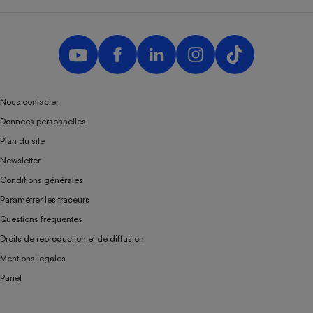
Téléphone mobile -
Smartphone
Plaque de cuisson à
induction
Climatiseur -
Nous contacter
Ventilateur
Données personnelles
Plan du site
Antivirus
Newsletter
Conditions générales
Climatiseur -
Ventilateur
Paramétrer les traceurs
Questions fréquentes
Droits de reproduction et de diffusion
Mentions légales
Panel