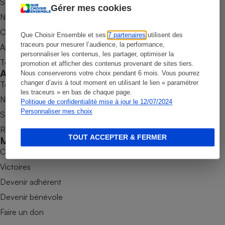
S’abonner au magazine
Gérer mes cookies
Petit électroménager - U
Nos newsletters
Complément
alimentaire
Commander une parution
Que Choisir Ensemble et ses
7 partenaires
utilisent des
Mutuelle
traceurs pour mesurer l’audience, la performance,
Assurance emprunteur
Appli Quel Produit
personnaliser les contenus, les partager, optimiser la
Tous nos tests de produits
promotion et afficher des contenus provenant de sites tiers.
Accompagner
Nous conserverons votre choix pendant 6 mois. Vous pourrez
changer d’avis à tout moment en utilisant le lien « paramétrer
Tous nos comparateurs
les traceurs » en bas de chaque page.
Matelas
Nos services
Champagne
Politique de confidentialité mise à jour le 12/07/2024
bouteille
Personnaliser mes choix
Soumettre un litige
Banque en 
Rencontrer une association locale
Téléviseur
TOUT ACCEPTER & FERMER
Mobiliser
Antimoustique
Lave-linge
Combats
Victoires
Devenir adhérent
Devenir bénévole
Radiateur électrique
Faire un don