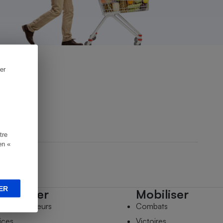
er
tre
en «
ER
mpagner
Mobiliser
s comparateurs
Combats
ices
Victoires