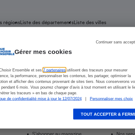
atif sèche-linge
atif smartphone
atif nettoyeur haute
ateur mutuelle
on
s régions
Liste des départements
Liste des villes
Réparation
Obsèques - Pompes
teur des devis d’opticiens
Continuer sans accept
 Ferrières-en-Gâtinais
funèbres
eur-congélateur
dio
 robot
Gérer mes cookies
nduction
son
ranulés
irante
e multifonction
électrique
Choisir Ensemble et ses
7 partenaires
utilisent des traceurs pour mesurer
ience, la performance, personnaliser les contenus, les partager, optimiser la
Panneaux
r mobile
r portable
tion et afficher des contenus provenant de sites tiers. Nous conserverons vo
photovoltaïques
 pendant 6 mois. Vous pourrez changer d’avis à tout moment en utilisant le li
 Médicament
 balai
étrer les traceurs » en bas de chaque page.
ique de confidentialité mise à jour le 12/07/2024
|
Personnaliser mes choix
omplémentaire santé
 traîneau
ctile
Circuits courts et
alimentation locale
Puériculture - Produit
 automatique
pour bébé
TOUT ACCEPTER & FERM
Informer
Acco
Banque en ligne
seur
S’abonner au site
Tous no
vapeur
S’abonner au magazine
Nos serv