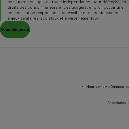
non lucratif qui agit, en toute indépendance, pour défendre les
Internet
droits des consommateurs et des usagers, et promouvoir une
consommation responsable, accessible et respectueuse des
Gros électroménager
Téléphonie
enjeux sanitaires, sociétaux et environnementaux.
Petit électroménager 
Nous découvrir
Complément
alimentaire
Mutuelle
Assurance emprunteu
Matelas
Champa
boutei
Banque 
Nous contacter
Données pe
Téléviseur
Antimoustique
Lave-linge
Association i