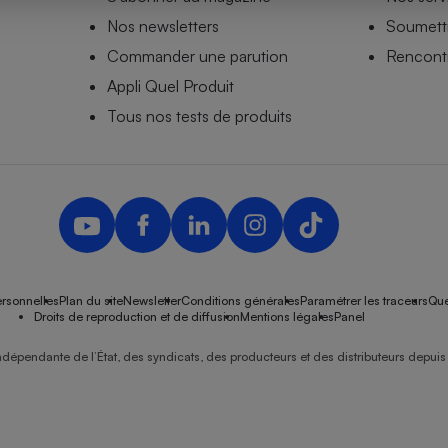
Nos newsletters
Soumettr
Commander une parution
Rencontr
Appli Quel Produit
- Ustensile
Foie gras
Tous nos tests de produits
Aide auditive
r
Assurance vie
Poêle à granulés
gne - Comment choisir une
lle de champagne
en ligne
rsonnelles
Plan du site
Newsletter
Conditions générales
Paramétrer les traceurs
Que
Ordinateur portable
Droits de reproduction et de diffusion
Mentions légales
Panel
Crème solaire
Lave-vaisselle
ndépendante de l’État, des syndicats, des producteurs et des distributeurs depuis 