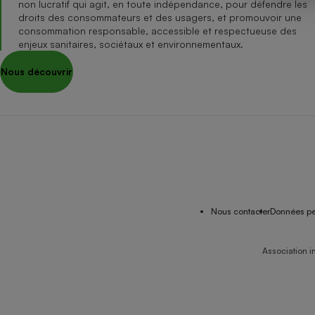
non lucratif qui agit, en toute indépendance, pour défendre les
Internet
droits des consommateurs et des usagers, et promouvoir une
consommation responsable, accessible et respectueuse des
Gros électroménager
Téléphonie
enjeux sanitaires, sociétaux et environnementaux.
Petit électroménager 
Nous découvrir
Complément
alimentaire
Mutuelle
Assurance emprunteu
Matelas
Champa
boutei
Banque 
Nous contacter
Données pe
Téléviseur
Antimoustique
Lave-linge
Association i