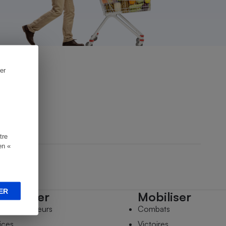
er
tre
en «
ER
mpagner
Mobiliser
s comparateurs
Combats
ices
Victoires