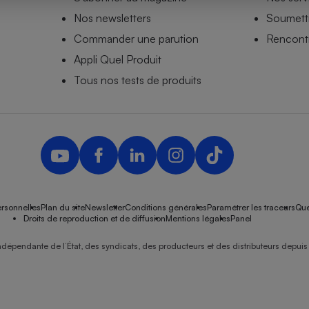
Nos newsletters
Soumettr
Commander une parution
Rencontr
Appli Quel Produit
- Ustensile
Foie gras
Tous nos tests de produits
Aide auditive
r
Assurance vie
Poêle à granulés
gne - Comment choisir une
lle de champagne
en ligne
rsonnelles
Plan du site
Newsletter
Conditions générales
Paramétrer les traceurs
Que
Ordinateur portable
Droits de reproduction et de diffusion
Mentions légales
Panel
Crème solaire
Lave-vaisselle
ndépendante de l’État, des syndicats, des producteurs et des distributeurs depuis 