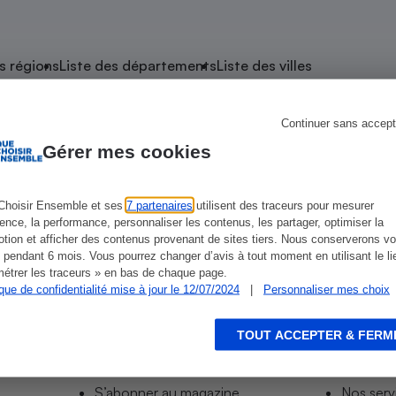
atif sèche-linge
atif smartphone
atif nettoyeur haute
ateur mutuelle
on
s régions
Liste des départements
Liste des villes
Réparation
Obsèques - Pompes
teur des devis d’opticiens
Continuer sans accept
de Sainte-Marie-aux-Chênes
funèbres
eur-congélateur
dio
 robot
Gérer mes cookies
nduction
son
ranulés
irante
e multifonction
électrique
Choisir Ensemble et ses
7 partenaires
utilisent des traceurs pour mesurer
es
Leclerc Drive-Sainte-Marie-Aux-Chênes
ience, la performance, personnaliser les contenus, les partager, optimiser la
Panneaux
r mobile
r portable
tion et afficher des contenus provenant de sites tiers. Nous conserverons vo
photovoltaïques
 pendant 6 mois. Vous pourrez changer d’avis à tout moment en utilisant le li
 Médicament
 balai
étrer les traceurs » en bas de chaque page.
ique de confidentialité mise à jour le 12/07/2024
|
Personnaliser mes choix
omplémentaire santé
 traîneau
ctile
Circuits courts et
alimentation locale
Puériculture - Produit
 automatique
pour bébé
TOUT ACCEPTER & FERM
Informer
Acco
Banque en ligne
seur
S’abonner au site
Tous no
vapeur
S’abonner au magazine
Nos serv