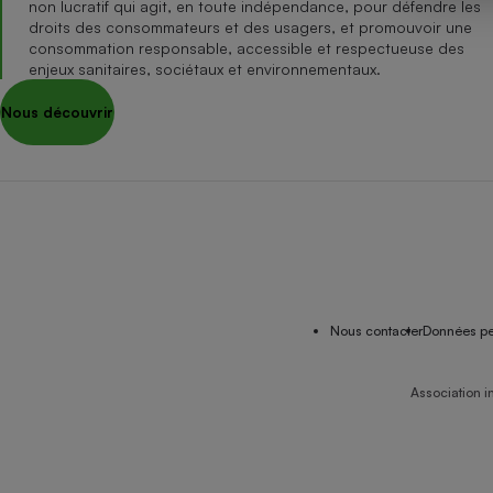
non lucratif qui agit, en toute indépendance, pour défendre les
Internet
droits des consommateurs et des usagers, et promouvoir une
consommation responsable, accessible et respectueuse des
Gros électroménager
Téléphonie
enjeux sanitaires, sociétaux et environnementaux.
Petit électroménager 
Nous découvrir
Complément
alimentaire
Mutuelle
Assurance emprunteu
Matelas
Champa
boutei
Banque 
Nous contacter
Données pe
Téléviseur
Antimoustique
Lave-linge
Association i