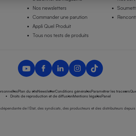
Nos newsletters
Soumettr
Commander une parution
Rencontr
Appli Quel Produit
- Ustensile
Foie gras
Tous nos tests de produits
Aide auditive
r
Assurance vie
Poêle à granulés
gne - Comment choisir une
lle de champagne
en ligne
rsonnelles
Plan du site
Newsletter
Conditions générales
Paramétrer les traceurs
Que
Ordinateur portable
Droits de reproduction et de diffusion
Mentions légales
Panel
Crème solaire
Lave-vaisselle
ndépendante de l’État, des syndicats, des producteurs et des distributeurs depuis 