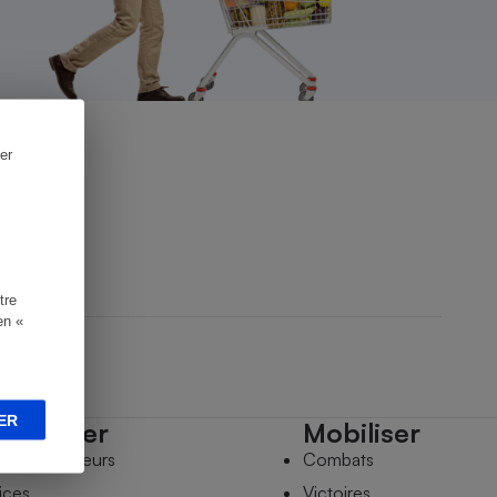
er
tre
en «
ER
mpagner
Mobiliser
s comparateurs
Combats
ices
Victoires