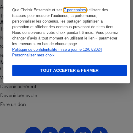
Appli Quel Produit
Petit électroménager - U
Que Choisir Ensemble et ses
7 partenaires
utilisent des
Complément
Tous nos tests de produits
traceurs pour mesurer l’audience, la performance,
alimentaire
Accompagner
personnaliser les contenus, les partager, optimiser la
Mutuelle
Assurance emprunteur
promotion et afficher des contenus provenant de sites tiers.
Tous nos comparateurs
Nous conserverons votre choix pendant 6 mois. Vous pourrez
Nos services
changer d’avis à tout moment en utilisant le lien « paramétrer
les traceurs » en bas de chaque page.
Soumettre un litige
Politique de confidentialité mise à jour le 12/07/2024
Rencontrer une association locale
Personnaliser mes choix
Matelas
Champagne
Mobiliser
bouteille
Banque en 
Combats
TOUT ACCEPTER & FERMER
Téléviseur
Victoires
Antimoustique
Devenir adhérent
Lave-linge
Devenir bénévole
Faire un don
Radiateur électrique