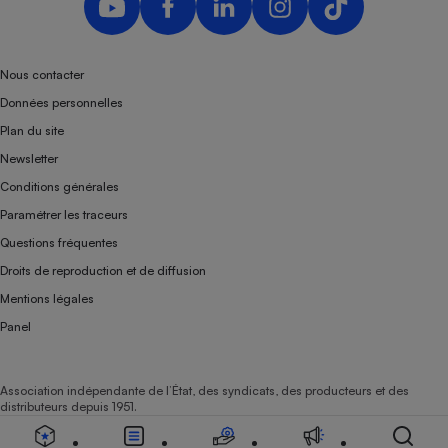
Téléphone mobile -
Smartphone
Plaque de cuisson à
induction
Nous contacter
Données personnelles
Plan du site
Climatiseur -
Newsletter
Ventilateur
Conditions générales
Paramétrer les traceurs
Antivirus
Questions fréquentes
Climatiseur -
Droits de reproduction et de diffusion
Ventilateur
Mentions légales
Panel
Association indépendante de l’État, des syndicats, des producteurs et des
distributeurs depuis 1951.