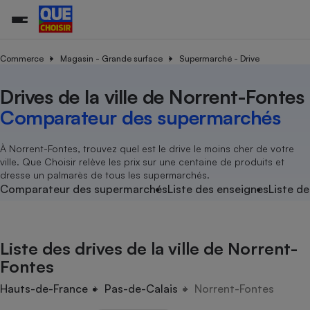
Commerce
Magasin - Grande surface
Supermarché - Drive
Drives de la ville de Norrent-Fontes
Additifs a
Comparate
Comparatif
Comparateu
Comparatif
Comparateu
Comparatif
Comparati
Substances
Toutes les actualités
Tous les services
Tous nos combats
L’association
Organismes de défense 
Train
supermarc
cosmétiqu
Comparateur des supermarchés
Comparateu
Achat - Vente - Travaux
Démarche administrative
Enquêtes
Nos actions
Nos missions
Système judiciaire
Transport aérien
gratuit
Copropriété
Famille
Guides d'achat
Nos grandes victoires
Notre méthodologie
À Norrent-Fontes, trouvez quel est le drive le moins cher de votre
Location
Senior
ville. Que Choisir relève les prix sur une centaine de produits et
Comparateu
Comparate
Comparati
Comparatif
Comparate
Comparatif
Comparatif
Conseils
Les billets de la présidente
Notre financement
dresse un palmarès de tous les supermarchés.
supermarc
électrique
Service marchand
Magasin - Grande surfac
Sport
Soumettre un litige
Comparateur des supermarchés
Liste des enseignes
Liste de
Brèves
Nos associations locales
Nos partenaires
Air
Marketing - Fidélisation
Vacances - Tourisme
Lettres types
Nous rejoindre
Nous rejoindre
Déchet
Méthode de vente - Abu
Rencontrer une association locale
Comparate
Comparatif
Comparatif
Comparatif
Comparatif
En savoir plus sur Que Choisir Ensemble
Liste des drives de la ville de Norrent-
Eau
s
Agriculture
Achat - Vente - Location
Fontes
Energie
Nutrition
Assurance auto
Hauts-de-France
Pas-de-Calais
Norrent-Fontes
-nous ?
Produit alimentaire
Carburant
Comparati
Comparati
Comparati
Comparate