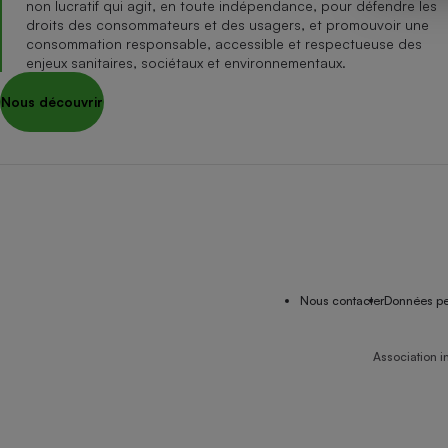
non lucratif qui agit, en toute indépendance, pour défendre les
Internet
droits des consommateurs et des usagers, et promouvoir une
consommation responsable, accessible et respectueuse des
Gros électroménager
Téléphonie
enjeux sanitaires, sociétaux et environnementaux.
Petit électroménager 
Nous découvrir
Complément
alimentaire
Mutuelle
Assurance emprunteu
Matelas
Champa
boutei
Banque 
Nous contacter
Données pe
Téléviseur
Antimoustique
Lave-linge
Association i