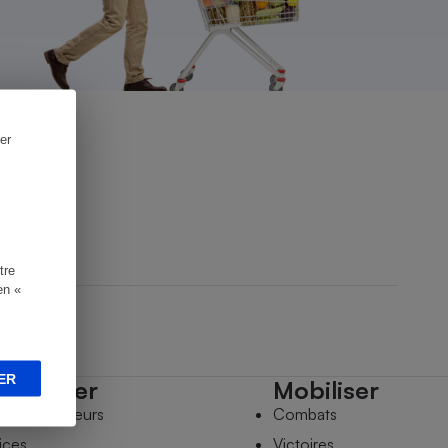
er
tre
en «
ER
mpagner
Mobiliser
s comparateurs
Combats
ices
Victoires