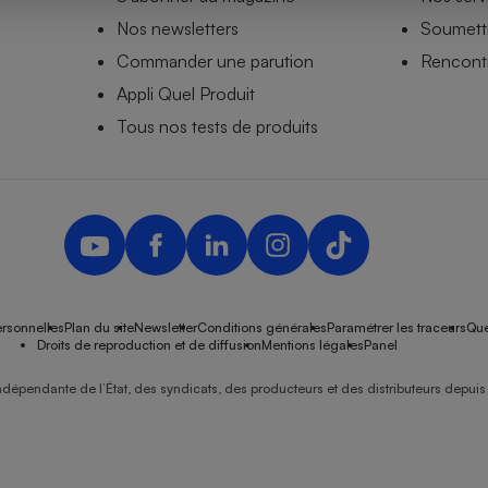
Nos newsletters
Soumettr
Commander une parution
Rencontr
Appli Quel Produit
- Ustensile
Foie gras
Tous nos tests de produits
Aide auditive
r
Assurance vie
Poêle à granulés
gne - Comment choisir une
lle de champagne
en ligne
rsonnelles
Plan du site
Newsletter
Conditions générales
Paramétrer les traceurs
Que
Ordinateur portable
Droits de reproduction et de diffusion
Mentions légales
Panel
Crème solaire
Lave-vaisselle
ndépendante de l’État, des syndicats, des producteurs et des distributeurs depuis 