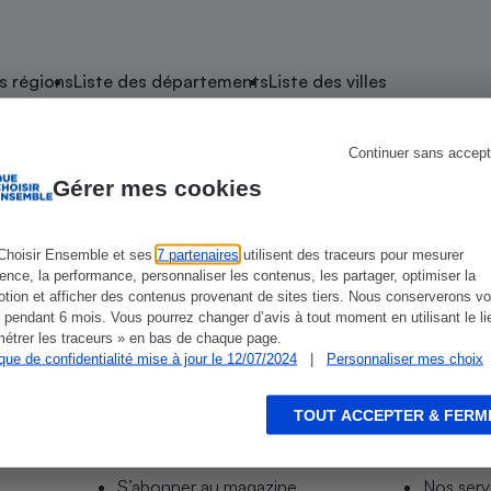
atif sèche-linge
atif smartphone
atif nettoyeur haute
ateur mutuelle
on
s régions
Liste des départements
Liste des villes
Réparation
Obsèques - Pompes
teur des devis d’opticiens
Continuer sans accept
 Voglans
funèbres
eur-congélateur
dio
 robot
Gérer mes cookies
nduction
son
ranulés
irante
e multifonction
électrique
Choisir Ensemble et ses
7 partenaires
utilisent des traceurs pour mesurer
ience, la performance, personnaliser les contenus, les partager, optimiser la
Panneaux
r mobile
r portable
tion et afficher des contenus provenant de sites tiers. Nous conserverons vo
photovoltaïques
 pendant 6 mois. Vous pourrez changer d’avis à tout moment en utilisant le li
 Médicament
 balai
étrer les traceurs » en bas de chaque page.
ique de confidentialité mise à jour le 12/07/2024
|
Personnaliser mes choix
omplémentaire santé
 traîneau
ctile
Circuits courts et
alimentation locale
Puériculture - Produit
 automatique
pour bébé
TOUT ACCEPTER & FERM
Informer
Acco
Banque en ligne
seur
S’abonner au site
Tous no
vapeur
S’abonner au magazine
Nos serv