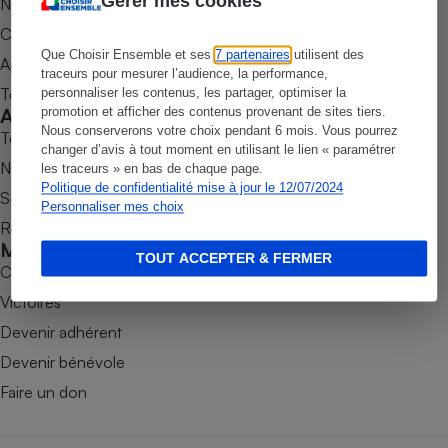
Gérer mes cookies
Nos newsletters
Petit électroménager - U
Commander une parution
Complément
Que Choisir Ensemble et ses
7 partenaires
utilisent des
alimentaire
Appli Quel Produit
traceurs pour mesurer l’audience, la performance,
Mutuelle
Assurance emprunteur
Tous nos tests de produits
personnaliser les contenus, les partager, optimiser la
Accompagner
promotion et afficher des contenus provenant de sites tiers.
Nous conserverons votre choix pendant 6 mois. Vous pourrez
Tous nos comparateurs
changer d’avis à tout moment en utilisant le lien « paramétrer
Nos services
les traceurs » en bas de chaque page.
Politique de confidentialité mise à jour le 12/07/2024
Matelas
Soumettre un litige
Champagne
Personnaliser mes choix
bouteille
Rencontrer une association locale
Banque en 
Mobiliser
Téléviseur
TOUT ACCEPTER & FERMER
Combats
Antimoustique
Lave-linge
Victoires
Devenir adhérent
Devenir bénévole
Faire un don
Radiateur électrique