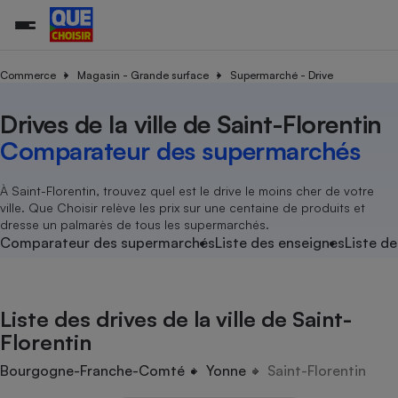
Commerce
Magasin - Grande surface
Supermarché - Drive
Drives de la ville de Saint-Florentin
Additifs a
Comparate
Comparatif
Comparateu
Comparatif
Comparateu
Comparatif
Comparati
Substances
Toutes les actualités
Tous les services
Tous nos combats
L’association
Organismes de défense 
Train
supermarc
cosmétiqu
Comparateur des supermarchés
Comparateu
Achat - Vente - Travaux
Démarche administrative
Enquêtes
Nos actions
Nos missions
Système judiciaire
Transport aérien
gratuit
Copropriété
Famille
Guides d'achat
Nos grandes victoires
Notre méthodologie
À Saint-Florentin, trouvez quel est le drive le moins cher de votre
Location
Senior
ville. Que Choisir relève les prix sur une centaine de produits et
Comparateu
Comparate
Comparati
Comparatif
Comparate
Comparatif
Comparatif
Conseils
Les billets de la présidente
Notre financement
dresse un palmarès de tous les supermarchés.
supermarc
électrique
Service marchand
Magasin - Grande surfac
Sport
Soumettre un litige
Comparateur des supermarchés
Liste des enseignes
Liste de
Brèves
Nos associations locales
Nos partenaires
Air
Marketing - Fidélisation
Vacances - Tourisme
Lettres types
Nous rejoindre
Nous rejoindre
Déchet
Méthode de vente - Abu
Rencontrer une association locale
Comparate
Comparatif
Comparatif
Comparatif
Comparatif
En savoir plus sur Que Choisir Ensemble
Liste des drives de la ville de Saint-
Eau
s
Agriculture
Achat - Vente - Location
Florentin
Energie
Nutrition
Assurance auto
Bourgogne-Franche-Comté
Yonne
Saint-Florentin
-nous ?
Produit alimentaire
Carburant
Comparati
Comparati
Comparati
Comparate