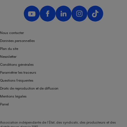
Téléphone mobile -
Smartphone
Plaque de cuisson à
induction
Nous contacter
Données personnelles
Climatiseur -
Ventilateur
Plan du site
Newsletter
Antivirus
Conditions générales
Paramétrer les traceurs
Climatiseur -
Ventilateur
Questions fréquentes
Droits de reproduction et de diffusion
Mentions légales
Panel
Association indépendante de l’État, des syndicats, des producteurs et des
distributeurs depuis 1951.