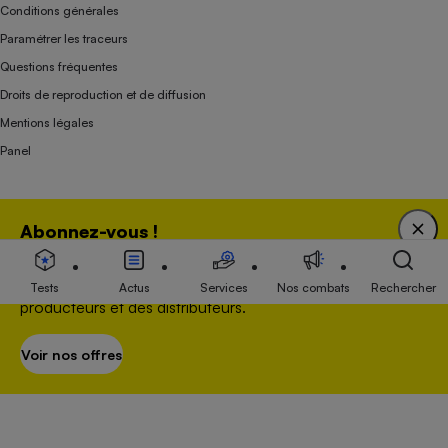
Conditions générales
Paramétrer les traceurs
Questions fréquentes
Droits de reproduction et de diffusion
Mentions légales
Panel
Association indépendante de l’État, des syndicats, des producteurs et des
Abonnez-vous !
distributeurs depuis 1951.
Bénéficiez d'une expertise unique tout en soutenant
une association 100 % indépendante de l'Etat, des
Tests
Actus
Services
Nos combats
Rechercher
producteurs et des distributeurs.
Voir nos offres
S’abonner