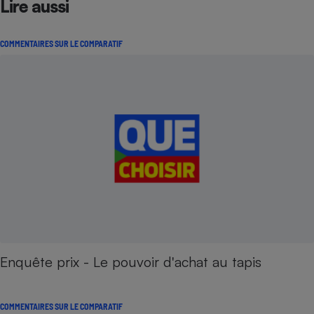
Lire aussi
Petit électroménager - U
Complément
alimentaire
COMMENTAIRES SUR LE COMPARATIF
Mutuelle
Assurance emprunteur
Matelas
Champagne
bouteille
Banque en 
Téléviseur
Antimoustique
Lave-linge
Enquête prix - Le pouvoir d'achat au tapis
Radiateur électrique
COMMENTAIRES SUR LE COMPARATIF