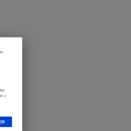
er
tre
en «
ER