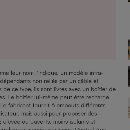
- Ustensile
Foie gras
Aide auditive
r
Assurance vie
me leur nom l’indique, un modèle intra-
Poêle à granulés
gne - Comment choisir une
dépendants non reliés par un câble et
lle de champagne
en ligne
e ce type, ils sont livrés avec un boîtier de
Ordinateur portable
s. Le boîtier lui-même peut être rechargé
Crème solaire
Lave-vaisselle
 Le fabricant fournit 6 embouts différents
ilisateur, mais aussi pour proposer des
 élevée ou ouverts, moins isolants et
application Sennheiser Smart Control App,