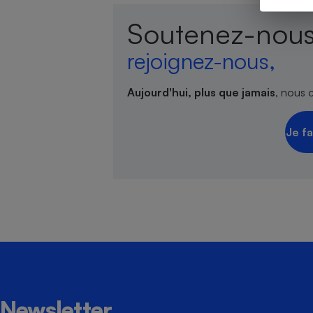
Soutenez-nous
rejoignez-nous,
Cafetière à expresso
Aujourd'hui, plus que jamais
, nous 
Je fa
Robot ménager
Newsletter