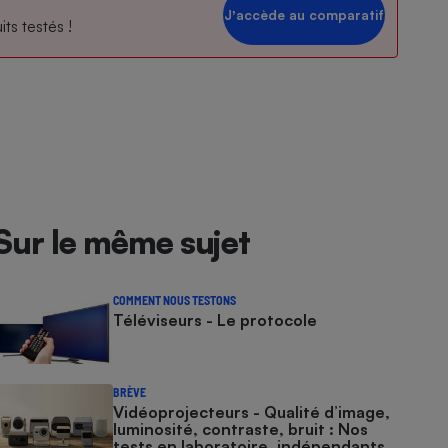
Jʼaccède au comparatif
ts testés !
Sur le même sujet
COMMENT NOUS TESTONS
Téléviseurs - Le protocole
BRÈVE
Vidéoprojecteurs - Qualité d’image,
luminosité, contraste, bruit : Nos
tests en laboratoire, indépendants