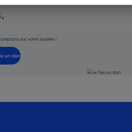
,
s
Réfrigérateur
comptons sur votre soutien !
is un don