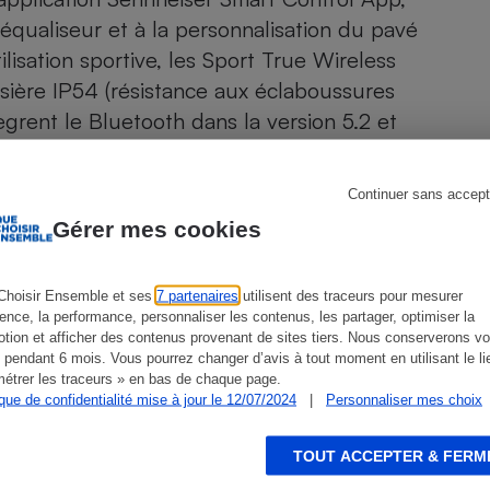
Électricité - Gaz
équaliseur et à la personnalisation du pavé
lisation sportive, les Sport True Wireless
Appareil photo
ssière IP54 (résistance aux éclaboussures
numérique
Four encastrable
tègrent le Bluetooth dans la version 5.2 et
ipés d’un réducteur de bruit.
Continuer sans accept
Gérer mes cookies
Lessive
Choisir Ensemble et ses
7 partenaires
utilisent des traceurs pour mesurer
ience, la performance, personnaliser les contenus, les partager, optimiser la
ien que non-exhaustive. À l’exception des autorisations
tion et afficher des contenus provenant de sites tiers. Nous conserverons vo
de
La Note Que Choisir
, il n’existe aucune relation
Aspirateur
 pendant 6 mois. Vous pourrez changer d’avis à tout moment en utilisant le li
encés.
étrer les traceurs » en bas de chaque page.
ique de confidentialité mise à jour le 12/07/2024
|
Personnaliser mes choix
TOUT ACCEPTER & FERM