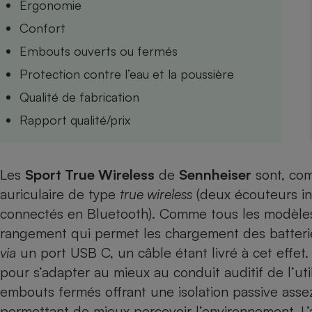
Ergonomie
Internet
Confort
Gros électroménager
Téléphonie
Embouts ouverts ou fermés
Petit électroménager 
Protection contre l’eau et la poussière
Complément
alimentaire
Qualité de fabrication
Mutuelle
Assurance emprunteu
Rapport qualité/prix
Les
Sport True Wireless
de
Sennheiser
sont, com
Matelas
Champa
auriculaire de type
true wireless
(deux écouteurs in
boutei
Banque 
connectés en Bluetooth). Comme tous les modèles d
Téléviseur
rangement qui permet les chargement des batterie
Antimoustique
Lave-linge
via
un port USB C, un câble étant livré à cet effet.
pour s’adapter au mieux au conduit auditif de l’ut
embouts fermés offrant une isolation passive assez
permettant de mieux percevoir l’environnement. L’