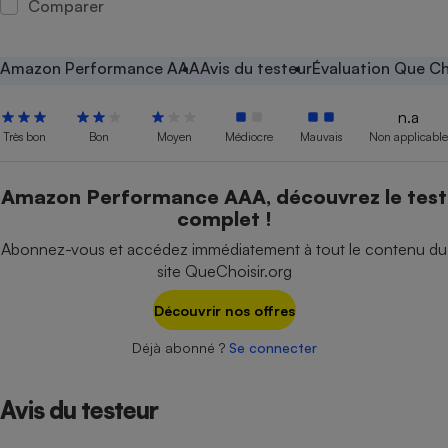
Comparer
Petit électroménager - U
Complément
alimentaire
Amazon Performance AAA
Avis du testeur
Évaluation Que Ch
Mutuelle
Assurance emprunteur
n.a
Très bon
Bon
Moyen
Médiocre
Mauvais
Non applicable
Matelas
Amazon Performance AAA, découvrez le test
Champagne
complet !
bouteille
Banque en 
Abonnez-vous et accédez immédiatement à tout le contenu du
Téléviseur
site QueChoisir.org
Antimoustique
Lave-linge
Découvrir nos offres
Déjà abonné ?
Se connecter
Radiateur électrique
Avis du testeur