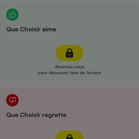
Téléphone mobile -
Smartphone
Plaque de cuisson à
induction
Que Choisir aime
Climatiseur -
Ventilateur
Abonnez-vous
Antivirus
pour découvrir l’avis du testeur
Climatiseur -
Ventilateur
Que Choisir regrette