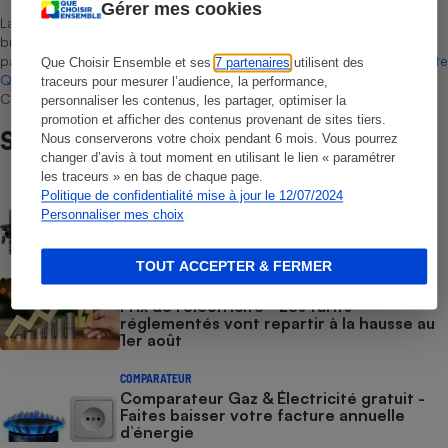
Gérer mes cookies
La sélection de produits ou services est représentative du marché,
bien que non-exhaustive. À l’exception des autorisations données
par Bureau Veritas Certification conformément aux règles de
La Note
Que Choisir Ensemble et ses
7 partenaires
utilisent des
Que Choisir
, il n’existe aucune relation contractuelle entre Que
traceurs pour mesurer l’audience, la performance,
Choisir Ensemble et les professionnels référencés.
personnaliser les contenus, les partager, optimiser la
promotion et afficher des contenus provenant de sites tiers.
Sur le même sujet
Nous conserverons votre choix pendant 6 mois. Vous pourrez
changer d’avis à tout moment en utilisant le lien « paramétrer
les traceurs » en bas de chaque page.
COMMENT NOUS TESTONS
Politique de confidentialité mise à jour le 12/07/2024
Batteries domestiques - Le protocole
Personnaliser mes choix
TOUT ACCEPTER & FERMER
ACTUALITÉ
Prix de l’électricité - Les tarifs
réglementés vont repartir à la hausse au
1er août
COMPARATEUR
Comparateur Gaz & Électricité gratuit -
Faites baisser votre facture annuelle
d’énergie