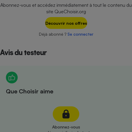
Téléphone mobile -
Abonnez-vous et accédez immédiatement à tout le contenu du
Smartphone
site QueChoisir.org
Plaque de cuisson à
induction
Découvrir nos offres
Déjà abonné ?
Se connecter
Climatiseur -
Ventilateur
Avis du testeur
Antivirus
Climatiseur -
Ventilateur
Que Choisir aime
Abonnez-vous