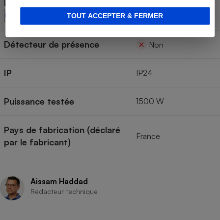
Détecteur de fenêtre ouverte
Oui
TOUT ACCEPTER & FERMER
Détecteur de présence
Non
IP
IP24
Puissance testée
1500 W
Pays de fabrication (déclaré
France
par le fabricant)
Aissam Haddad
Rédacteur technique