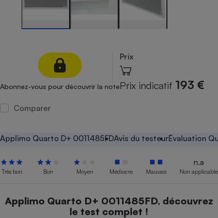
Petit électroménager - U
Complément
alimentaire
Mutuelle
Assurance emprunteur
Prix
193 €
Prix indicatif
Abonnez-vous pour découvrir la note
Matelas
Champagne
bouteille
Comparer
Banque en 
Téléviseur
Antimoustique
Applimo Quarto D+ 0011485FD
Avis du testeur
Évaluation Qu
Lave-linge
n.a
Très bon
Bon
Moyen
Médiocre
Mauvais
Non applicable
Radiateur électrique
Applimo Quarto D+ 0011485FD, découvrez
le test complet !