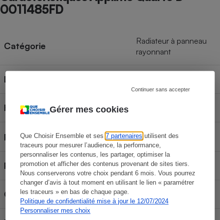
0011485FD
Radiateur à panneau
Catégorie
rayonnant
Largeur
85 cm
Continuer sans accepter
Hauteur
45 cm
Gérer mes cookies
12 cm
Profondeur
Que Choisir Ensemble et ses
7 partenaires
utilisent des
traceurs pour mesurer l’audience, la performance,
personnaliser les contenus, les partager, optimiser la
Poids
promotion et afficher des contenus provenant de sites tiers.
6,7 kg
Nous conserverons votre choix pendant 6 mois. Vous pourrez
changer d’avis à tout moment en utilisant le lien « paramétrer
les traceurs » en bas de chaque page.
Connectable
Non
Politique de confidentialité mise à jour le 12/07/2024
Personnaliser mes choix