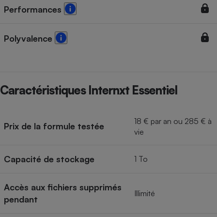
Téléphone mobile -
Performances
Smartphone
Plaque de cuisson à
induction
Polyvalence
Climatiseur -
Ventilateur
Caractéristiques Internxt Essentiel
Antivirus
18 € par an ou 285 € à
Prix de la formule testée
Climatiseur -
vie
Ventilateur
Capacité de stockage
1 To
Accès aux fichiers supprimés
Illimité
pendant