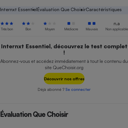
Petit électroménager - U
Internxt Essentiel
Évaluation Que Choisir
Caractéristiques
Complément
alimentaire
n.a
Mutuelle
Assurance emprunteur
Très bon
Bon
Moyen
Médiocre
Mauvais
Non applicable
Internxt Essentiel, découvrez le test complet
!
Matelas
Champagne
Abonnez-vous et accédez immédiatement à tout le contenu du
bouteille
Banque en 
site QueChoisir.org
Téléviseur
Découvrir nos offres
Antimoustique
Lave-linge
Déjà abonné ?
Se connecter
Radiateur électrique
Évaluation Que Choisir