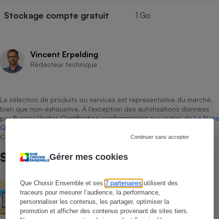
Stockage compte gratuit
1 Go
Vincent Erpelding
Rédacteur technique
La sélection de produits ou services est représentative du marché,
bien que non-exhaustive. À l’exception des autorisations données
par Bureau Veritas Certification conformément aux règles de
La Note
Que Choisir
, il n’existe aucune relation contractuelle entre Que
Choisir Ensemble et les professionnels référencés.
Continuer sans accepter
Sur le même sujet
Gérer mes cookies
Que Choisir Ensemble et ses
7 partenaires
utilisent des
BRÈVE
Liseuses - Qualité d’affichage, écran
traceurs pour mesurer l’audience, la performance,
couleur, commodité : nos tests en
personnaliser les contenus, les partager, optimiser la
laboratoire imparables sur les
promotion et afficher des contenus provenant de sites tiers.
performances réelles