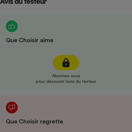
Avis du testeur
Téléphone mobile -
Smartphone
Plaque de cuisson à
induction
Que Choisir aime
Climatiseur -
Ventilateur
Antivirus
Abonnez-vous
Climatiseur -
pour découvrir l’avis du testeur
Ventilateur
Que Choisir regrette