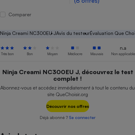
(8 offres)
Petit électroménager - U
Complément
Comparer
alimentaire
Mutuelle
Assurance emprunteur
Ninja Creami NC300EU J
Avis du testeur
Évaluation Que Choi
n.a
Très bon
Bon
Moyen
Médiocre
Mauvais
Non applicable
Matelas
Champagne
bouteille
Banque en 
Ninja Creami NC300EU J, découvrez le test
complet !
Téléviseur
Antimoustique
Abonnez-vous et accédez immédiatement à tout le contenu du
Lave-linge
site QueChoisir.org
Découvrir nos offres
Déjà abonné ?
Se connecter
Radiateur électrique