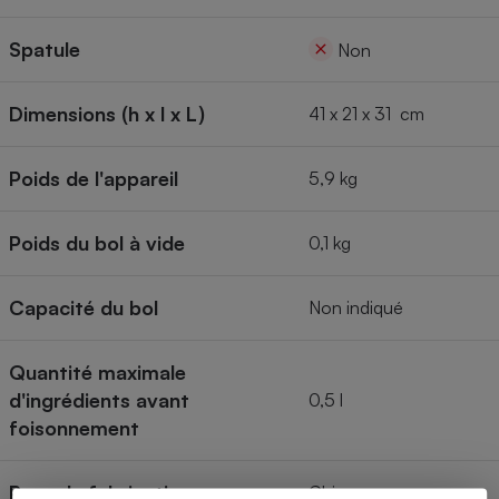
Spatule
Non
Dimensions (h x l x L)
41 x 21 x 31 cm
Poids de l'appareil
5,9 kg
Poids du bol à vide
0,1 kg
Capacité du bol
Non indiqué
Quantité maximale
d'ingrédients avant
0,5 l
foisonnement
Pays de fabrication
Chine