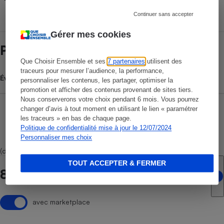
Continuer sans accepter
Gérer mes cookies
Prix et magasins
Que Choisir Ensemble et ses
7 partenaires
utilisent des
traceurs pour mesurer l’audience, la performance,
Évolution du prix moyen
personnaliser les contenus, les partager, optimiser la
promotion et afficher des contenus provenant de sites tiers.
Nous conserverons votre choix pendant 6 mois. Vous pourrez
changer d’avis à tout moment en utilisant le lien « paramétrer
les traceurs » en bas de chaque page.
Politique de confidentialité mise à jour le 12/07/2024
Personnaliser mes choix
(dont 3 marketplaces)
TOUT ACCEPTER & FERMER
8 points de vente en ligne
avec marketplace