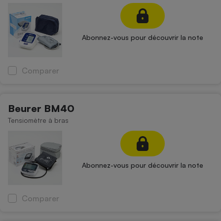
Petit électroménager - U
Complément
alimentaire
Abonnez-vous pour découvrir la note
Mutuelle
Assurance emprunteur
Comparer
Matelas
Champagne
Beurer BM40
bouteille
Banque en 
Tensiomètre à bras
Téléviseur
Antimoustique
Lave-linge
Abonnez-vous pour découvrir la note
Radiateur électrique
Comparer