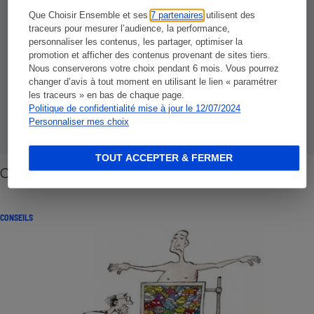
Que Choisir Ensemble et ses
7 partenaires
utilisent des
traceurs pour mesurer l’audience, la performance,
personnaliser les contenus, les partager, optimiser la
promotion et afficher des contenus provenant de sites tiers.
Nous conserverons votre choix pendant 6 mois. Vous pourrez
changer d’avis à tout moment en utilisant le lien « paramétrer
les traceurs » en bas de chaque page.
Politique de confidentialité mise à jour le 12/07/2024
Personnaliser mes choix
TOUT ACCEPTER & FERMER
Cancer - L'alimentation comme prévention
CONSEILS