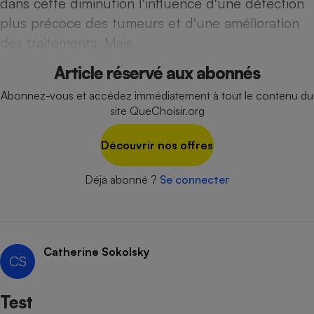
dans cette diminution l'influence d'une détection
Téléphone mobile -
Smartphone
plus précoce des tumeurs et d'une amélioration
Plaque de cuisson à
des traitements. Mais,
induction
Article réservé aux abonnés
Abonnez-vous et accédez immédiatement à tout le contenu du
Climatiseur -
site QueChoisir.org
Ventilateur
Découvrir nos offres
Antivirus
Déjà abonné ?
Se connecter
Climatiseur -
Ventilateur
Catherine Sokolsky
CS
Test