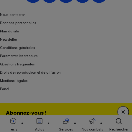
Nous contacter
Données personnelles
Plan du site
Newsletter
Conditions générales
Paramétrer les traceurs
Questions fréquentes
Droits de reproduction et de diffusion
Mentions légales
Panel
Association indépendante de l’État, des syndicats, des producteurs et des
Abonnez-vous !
distributeurs depuis 1951.
Bénéficiez d'une expertise unique tout en soutenant
une association 100 % indépendante de l'Etat, des
Tests
Actus
Services
Nos combats
Rechercher