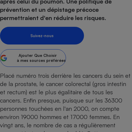
pression
après celui du poumon. Une politique de
Choisir son fioul
Assurance
Sécurité - Hygiène
Circulation routière
prévention et un dépistage précoce
Choisir son pellet
Crédit immobilier
Banque - Crédit
Contrôle technique - Rép
permettraient d'en réduire les risques.
Comparateur assurance emprunteur
Maison de retraite
Epargne - Fiscalité
Comparateu
Pièce détachée
Energie Moins Chère Ensemble
Comparatif réfrigérateur
Comparatif casque audio
Comparatif tondeuse ro
Moto
Suivez-nous
Comparatif plaque à indu
Comparatif barre de son
Comparatif poêle à gran
Supermarché - Drive
Comparatif hotte aspira
Comparatif imprimante m
Comparatif radiateur éle
Ajouter
Que Choisir
Électricité - Gaz
Hygiène - Beauté
à mes sources préférées
Comparatif climatiseur m
Comparatif ordinateur p
Tous les comparateurs
Maladie - Médecine - Mé
Comparatif aspirateur bal
Comparatif ultrabook
Aménagement
Placé numéro trois derrière les cancers du sein et
Toutes les cartes interactives
Système de santé - Com
Comparatif aspirateur tr
Comparatif tablette tacti
Supermarché - Drive
Bricolage - Jardinage
de la prostate, le cancer colorectal (gros intestin
Retraite
Comparatif cafetière au
et rectum) est le plus égalitaire de tous les
Chauffage
Speedtest - Testez le débit de votre
cancers. Enfin presque, puisque sur les 36300
Mutuelle
Comparatif robot cuiseu
Image et son
Produit d'entretien
connexion Internet
personnes touchées en l'an 2000, on compte
Comparatif centrale vap
Comparateur auto
Informatique
Sécurité domestique
environ 19000 hommes et 17000 femmes. En
Internet
vingt ans, le nombre de cas a régulièrement
Gros électroménager
Téléphonie