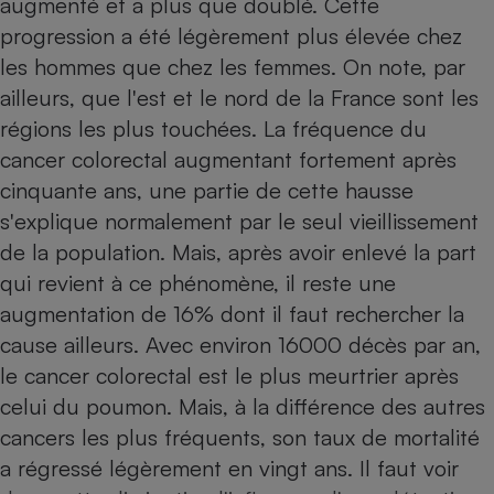
augmenté et a plus que doublé. Cette
progression a été légèrement plus élevée chez
Petit électroménager - U
Complément
les hommes que chez les femmes. On note, par
alimentaire
Mutuelle
ailleurs, que l'est et le nord de la France sont les
Assurance emprunteur
régions les plus touchées. La fréquence du
cancer colorectal augmentant fortement après
cinquante ans, une partie de cette hausse
Matelas
s'explique normalement par le seul vieillissement
Champagne
bouteille
de la population. Mais, après avoir enlevé la part
Banque en 
qui revient à ce phénomène, il reste une
Téléviseur
augmentation de 16% dont il faut rechercher la
Antimoustique
Lave-linge
cause ailleurs. Avec environ 16000 décès par an,
le cancer colorectal est le plus meurtrier après
celui du poumon. Mais, à la différence des autres
Radiateur électrique
cancers les plus fréquents, son taux de mortalité
a régressé légèrement en vingt ans. Il faut voir