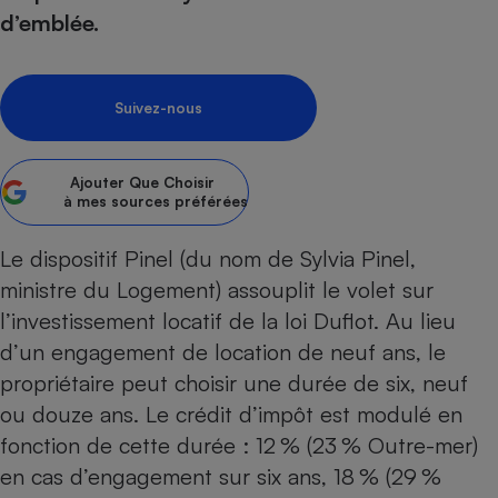
pression
Choisir son fioul
Assurance
Sécurité - Hygiène
Circulation routière
d’emblée.
Choisir son pellet
Crédit immobilier
Banque - Crédit
Contrôle technique - Rép
Comparateur assurance emprunteur
Maison de retraite
Epargne - Fiscalité
Comparateu
Pièce détachée
Suivez-nous
Energie Moins Chère Ensemble
Comparatif réfrigérateur
Comparatif casque audio
Comparatif tondeuse ro
Moto
Comparatif plaque à indu
Comparatif barre de son
Comparatif poêle à gran
Supermarché - Drive
Ajouter
Que Choisir
Comparatif hotte aspira
Comparatif imprimante m
Comparatif radiateur éle
à mes sources préférées
Électricité - Gaz
Hygiène - Beauté
Comparatif climatiseur m
Comparatif ordinateur p
Le dispositif Pinel (du nom de Sylvia Pinel,
Tous les comparateurs
Maladie - Médecine - Mé
Comparatif aspirateur bal
Comparatif ultrabook
Aménagement
ministre du Logement) assouplit le volet sur
Toutes les cartes interactives
Système de santé - Com
Comparatif aspirateur tr
Comparatif tablette tacti
Supermarché - Drive
Bricolage - Jardinage
l’investissement locatif de la loi Duflot. Au lieu
Retraite
Comparatif cafetière au
d’un engagement de location de neuf ans, le
Chauffage
Speedtest - Testez le débit de votre
Mutuelle
Comparatif robot cuiseu
propriétaire peut choisir une durée de six, neuf
Image et son
Produit d'entretien
connexion Internet
ou douze ans. Le crédit d’impôt est modulé en
Comparatif centrale vap
Comparateur auto
Informatique
Sécurité domestique
fonction de cette durée : 12 % (23 % Outre-mer)
Internet
en cas d’engagement sur six ans, 18 % (29 %
Gros électroménager
Téléphonie