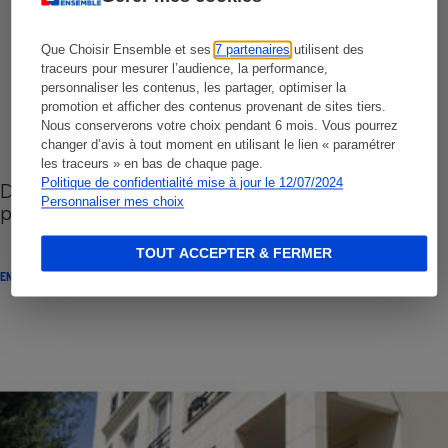
Que Choisir Ensemble et ses
7 partenaires
utilisent des
traceurs pour mesurer l’audience, la performance,
personnaliser les contenus, les partager, optimiser la
promotion et afficher des contenus provenant de sites tiers.
Nous conserverons votre choix pendant 6 mois. Vous pourrez
changer d’avis à tout moment en utilisant le lien « paramétrer
les traceurs » en bas de chaque page.
Politique de confidentialité mise à jour le 12/07/2024
Défiscalisation Pinel - Le décret de zonage est
Personnaliser mes choix
paru
TOUT ACCEPTER & FERMER
ENQUÊTE