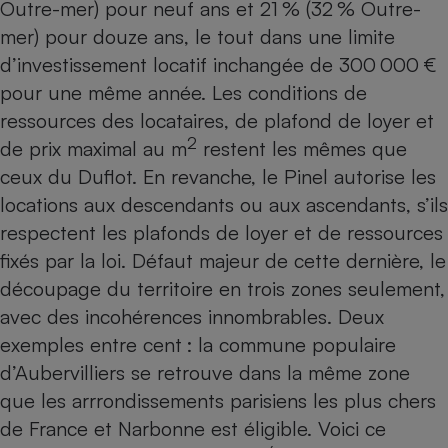
Outre-mer) pour neuf ans et 21 % (32 % Outre-
Petit électroménager - U
mer) pour douze ans, le tout dans une limite
Complément
d’investissement locatif inchangée de 300 000 €
alimentaire
Mutuelle
pour une même année. Les conditions de
Assurance emprunteur
ressources des locataires, de plafond de loyer et
2
de prix maximal au m
restent les mêmes que
ceux du Duflot. En revanche, le Pinel autorise les
Matelas
Champagne
locations aux descendants ou aux ascendants, s’ils
bouteille
Banque en 
respectent les plafonds de loyer et de ressources
fixés par la loi. Défaut majeur de cette dernière, le
Téléviseur
Antimoustique
découpage du territoire en trois zones seulement,
Lave-linge
avec des incohérences innombrables. Deux
exemples entre cent : la commune populaire
d’Aubervilliers se retrouve dans la même zone
Radiateur électrique
que les arrrondissements parisiens les plus chers
de France et Narbonne est éligible. Voici ce