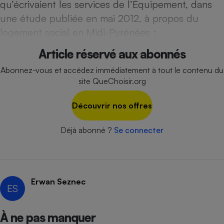
qu’écrivaient les services de l’Équipement, dans
Téléphone mobile -
Smartphone
une étude publiée en mai 2012, à propos du
Plaque de cuisson à
induction
logement social en Midi-Pyrénées :
Article réservé aux abonnés
Abonnez-vous et accédez immédiatement à tout le contenu du
Climatiseur -
site QueChoisir.org
Ventilateur
Découvrir nos offres
Antivirus
Déjà abonné ?
Se connecter
Climatiseur -
Ventilateur
Erwan Seznec
ES
À ne pas manquer