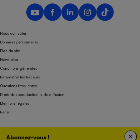
Nous contacter
Données personnelles
Plan du site
Newsletter
Conditions générales
Paramétrer les traceurs
Questions fréquentes
Droits de reproduction et de diffusion
Mentions légales
Panel
Association indépendante de l’État, des syndicats, des producteurs et des
Abonnez-vous !
distributeurs depuis 1951.