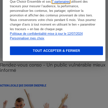
Que Choisir Ensemble et ses
7 partenaires
utilisent des
traceurs pour mesurer l’audience, la performance,
personnaliser les contenus, les partager, optimiser la
promotion et afficher des contenus provenant de sites tiers.
Nous conserverons votre choix pendant 6 mois. Vous pourrez
changer d’avis à tout moment en utilisant le lien « paramétrer
les traceurs » en bas de chaque page.
Politique de confidentialité mise à jour le 12/07/2024
Personnaliser mes choix
TOUT ACCEPTER & FERMER
Rendez-vous conso - Un public vulnérable mieux
informé
ACTION LOCALE QUE CHOISIR ENSEMBLE