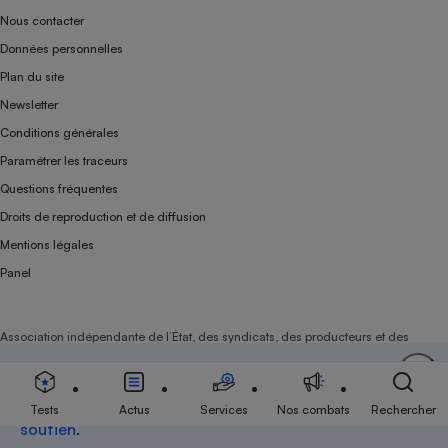
Nous contacter
Données personnelles
Plan du site
Newsletter
Conditions générales
Paramétrer les traceurs
Questions fréquentes
Droits de reproduction et de diffusion
Mentions légales
Panel
Association indépendante de l’État, des syndicats, des producteurs et des
distributeurs depuis 1951.
Soutenez-nous
Aujourd'hui plus que jamais, nous comptons sur
votre
Tests
Actus
Services
Nos combats
Rechercher
soutien
.