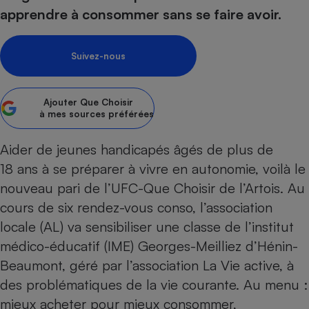
pression
Choisir son fioul
Assurance
Sécurité - Hygiène
Circulation routière
apprendre à consommer sans se faire avoir.
Choisir son pellet
Crédit immobilier
Banque - Crédit
Contrôle technique - Rép
Comparateur assurance emprunteur
Maison de retraite
Epargne - Fiscalité
Comparateu
Pièce détachée
Suivez-nous
Energie Moins Chère Ensemble
Comparatif réfrigérateur
Comparatif casque audio
Comparatif tondeuse ro
Moto
Comparatif plaque à indu
Comparatif barre de son
Comparatif poêle à gran
Supermarché - Drive
Ajouter
Que Choisir
à mes sources préférées
Comparatif hotte aspira
Comparatif imprimante m
Comparatif radiateur éle
Électricité - Gaz
Hygiène - Beauté
Comparatif climatiseur m
Comparatif ordinateur p
Aider de jeunes handicapés âgés de plus de
Tous les comparateurs
Maladie - Médecine - Mé
Comparatif aspirateur bal
Comparatif ultrabook
18 ans à se préparer à vivre en autonomie, voilà le
Aménagement
Toutes les cartes interactives
nouveau pari de l’UFC-Que Choisir de l’Artois. Au
Système de santé - Com
Comparatif aspirateur tr
Comparatif tablette tacti
Supermarché - Drive
Bricolage - Jardinage
Retraite
cours de six rendez-vous conso, l’association
Comparatif cafetière au
Chauffage
locale (AL) va sensibiliser une classe de l’institut
Speedtest - Testez le débit de votre
Mutuelle
Comparatif robot cuiseu
Image et son
Produit d'entretien
connexion Internet
médico-éducatif (IME) Georges-Meilliez d’Hénin-
Comparatif centrale vap
Comparateur auto
Informatique
Sécurité domestique
Beaumont, géré par l’association La Vie active, à
des problématiques de la vie courante. Au menu :
Internet
mieux acheter pour mieux consommer,
Gros électroménager
Téléphonie