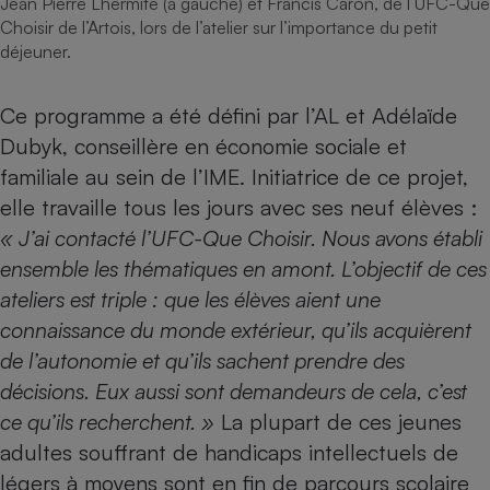
Jean Pierre Lhermite (à gauche) et Francis Caron, de l’UFC-Que
Téléphone mobile -
Choisir de l’Artois, lors de l’atelier sur l’importance du petit
Smartphone
Plaque de cuisson à
déjeuner.
induction
Ce programme a été défini par l’AL et Adélaïde
Dubyk, conseillère en économie sociale et
Climatiseur -
familiale au sein de l’IME. Initiatrice de ce projet,
Ventilateur
elle travaille tous les jours avec ses neuf élèves :
« J’ai contacté l’UFC-Que Choisir. Nous avons établi
Antivirus
ensemble les thématiques en amont. L’objectif de ces
Climatiseur -
ateliers est triple : que les élèves aient une
Ventilateur
connaissance du monde extérieur, qu’ils acquièrent
de l’autonomie et qu’ils sachent prendre des
décisions. Eux aussi sont demandeurs de cela, c’est
ce qu’ils recherchent. »
La plupart de ces jeunes
adultes souffrant de handicaps intellectuels de
légers à moyens sont en fin de parcours scolaire