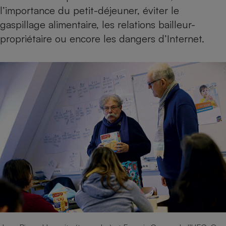
l’importance du petit-déjeuner, éviter le
Petit électroménager - U
Complément
gaspillage alimentaire, les relations bailleur-
alimentaire
propriétaire ou encore les dangers d’Internet.
Mutuelle
Assurance emprunteur
Matelas
Champagne
bouteille
Banque en 
Téléviseur
Antimoustique
Lave-linge
Radiateur électrique