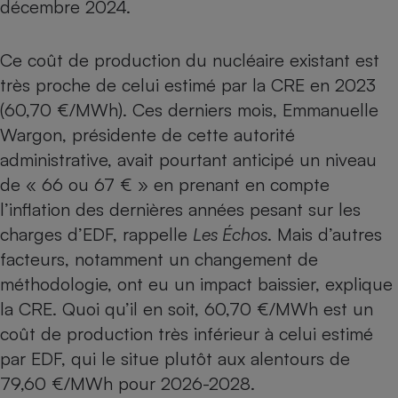
décembre 2024.
Téléphone mobile -
Smartphone
Plaque de cuisson à
induction
Ce coût de production du nucléaire existant est
très proche de celui estimé par la CRE en 2023
(60,70 €/MWh). Ces derniers mois, Emmanuelle
Climatiseur -
Wargon, présidente de cette autorité
Ventilateur
administrative, avait pourtant anticipé un niveau
de « 66 ou 67 € » en prenant en compte
Antivirus
l’inflation des dernières années pesant sur les
charges d’EDF, rappelle
Les Échos
. Mais d’autres
Climatiseur -
Ventilateur
facteurs, notamment un changement de
méthodologie, ont eu un impact baissier, explique
la CRE. Quoi qu’il en soit, 60,70 €/MWh est un
coût de production très inférieur à celui estimé
par EDF, qui le situe plutôt aux alentours de
79,60 €/MWh pour 2026-2028.