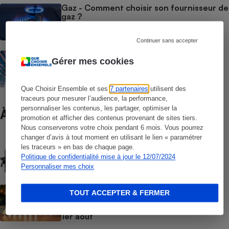
Gaz - Comment choisir son fournisseur de
gaz ?
Continuer sans accepter
Électricité - Choisir son fournisseur
Gérer mes cookies
d’électricité
Que Choisir Ensemble et ses
7 partenaires
utilisent des
traceurs pour mesurer l’audience, la performance,
personnaliser les contenus, les partager, optimiser la
À ne pas manquer
promotion et afficher des contenus provenant de sites tiers.
Nous conserverons votre choix pendant 6 mois. Vous pourrez
changer d’avis à tout moment en utilisant le lien « paramétrer
COMPARATIF
les traceurs » en bas de chaque page.
Batteries domestiques
Politique de confidentialité mise à jour le 12/07/2024
Personnaliser mes choix
ACTUALITÉ
TOUT ACCEPTER & FERMER
Prix de l’électricité - Les tarifs
réglementés vont repartir à la hausse au
1er août