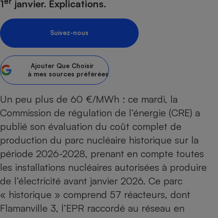
er
1
janvier. Explications.
Petit électroménager - U
Complément
alimentaire
Suivez-nous
Mutuelle
Assurance emprunteur
Ajouter
Que Choisir
à mes sources préférées
Matelas
Champagne
Un peu plus de 60 €/MWh : ce mardi, la
bouteille
Commission de régulation de l’énergie (CRE) a
Banque en 
publié son évaluation du coût complet de
Téléviseur
Antimoustique
production du
parc nucléaire historique
sur la
Lave-linge
période 2026-2028, prenant en compte toutes
les installations nucléaires autorisées à produire
de l’électricité avant janvier 2026. Ce parc
Radiateur électrique
« historique » comprend 57 réacteurs, dont
Flamanville 3, l’EPR raccordé au réseau en