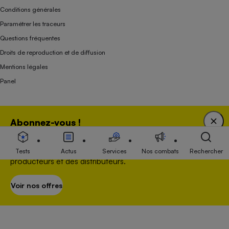
Conditions générales
Paramétrer les traceurs
Questions fréquentes
Droits de reproduction et de diffusion
Mentions légales
Panel
Association indépendante de l’État, des syndicats, des producteurs et des
Abonnez-vous !
distributeurs depuis 1951.
Bénéficiez d'une expertise unique tout en soutenant
une association 100 % indépendante de l'Etat, des
Tests
Actus
Services
Nos combats
Rechercher
producteurs et des distributeurs.
Voir nos offres
S’abonner